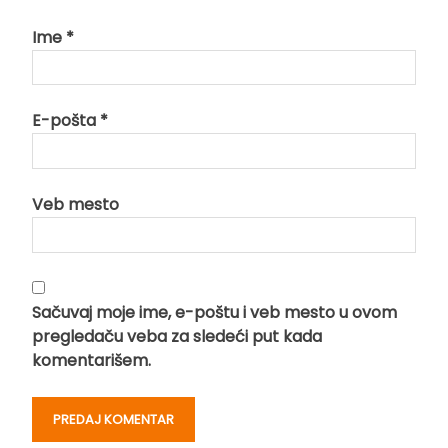
Ime
*
E-pošta
*
Veb mesto
Sačuvaj moje ime, e-poštu i veb mesto u ovom
pregledaču veba za sledeći put kada
komentarišem.