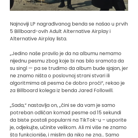
Najnoviji LP nagrađivanog benda se našao u prvih
5 Billboard-ovih Adult Alternative Airplay i
Alternative Airplay lista.
„Jedino naše pravilo je da na albumu nemamo
nijednu pesmu zbog koje bi nas bilo sramota da
su singl — pa se trudimo da album bude sjajan, jer
ne znamo ništa o poslovnoj strani stvari ili
algoritmima ali pesma će dobro proći“, rekao je
za Billboard kolega iz benda Jared Followill.
„Sada,“ nastavlja on, „čini se da vam je samo
potreban odličan komad pesme od 15 sekundi
da biste postali popularni na TikTok-u – usporite
je, odjekujte, učinite velikom. Ali mi više ne znamo
šta funkcioniše, i mislim da niko ne zna… Samo