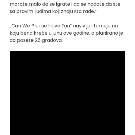
morate malo da se igrate i da se nadate da ste
sa pravim ljudima koji znaju šta rade.”
„Can We Please Have Fun“ nayiv je i turneje na
koju bend kreće u junu ove godine, a planirano je
da posete 26 gradova.