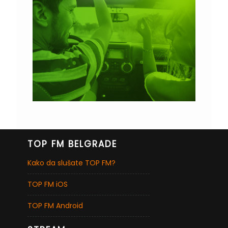
TOP FM BELGRADE
Kako da slušate TOP FM?
TOP FM iOS
TOP FM Android