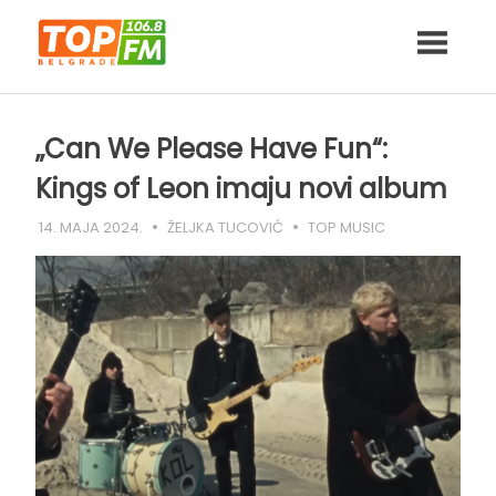
Skip
to
content
„Can We Please Have Fun“:
Kings of Leon imaju novi album
14. MAJA 2024.
ŽELJKA TUCOVIĆ
TOP MUSIC