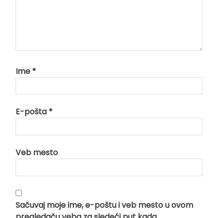
Ime
*
E-pošta
*
Veb mesto
Sačuvaj moje ime, e-poštu i veb mesto u ovom
pregledaču veba za sledeći put kada