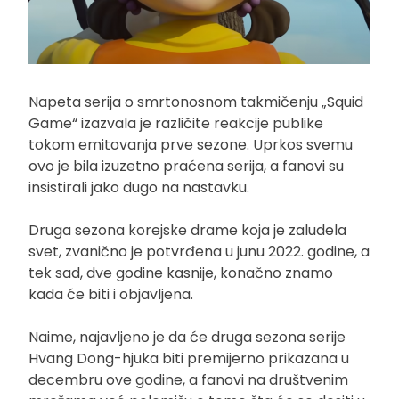
Napeta serija o smrtonosnom takmičenju „Squid
Game“ izazvala je različite reakcije publike
tokom emitovanja prve sezone. Uprkos svemu
ovo je bila izuzetno praćena serija, a fanovi su
insistirali jako dugo na nastavku.
Druga sezona korejske drame koja je zaludela
svet, zvanično je potvrđena u junu 2022. godine, a
tek sad, dve godine kasnije, konačno znamo
kada će biti i objavljena.
Naime, najavljeno je da će druga sezona serije
Hvang Dong-hjuka biti premijerno prikazana u
decembru ove godine, a fanovi na društvenim