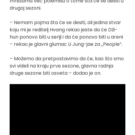
mrežama već polemišu o tome šta će se desiti u
drugoj sezoni.
– Nemam pojma šta će se desiti, ali jedina stvar
koju mi je reditelj Hvang rekao jeste da će Dži-
hun ponovo biti u seriji i da će ponovo biti u areni
– rekao je glavni glumac Li Jung-jae za „People“.
– Možemo da pretpostavimo da će, kao što smo
svi videli na kraju prve sezone, glavna radnja
druge sezone biti osveta – dodao je on.