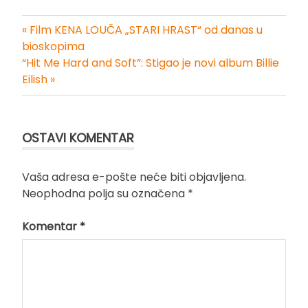
« Film KENA LOUČA „STARI HRAST“ od danas u
Kretanje
bioskopima
“Hit Me Hard and Soft”: Stigao je novi album Billie
članka
Eilish »
OSTAVI KOMENTAR
Vaša adresa e-pošte neće biti objavljena.
Neophodna polja su označena
*
Komentar
*