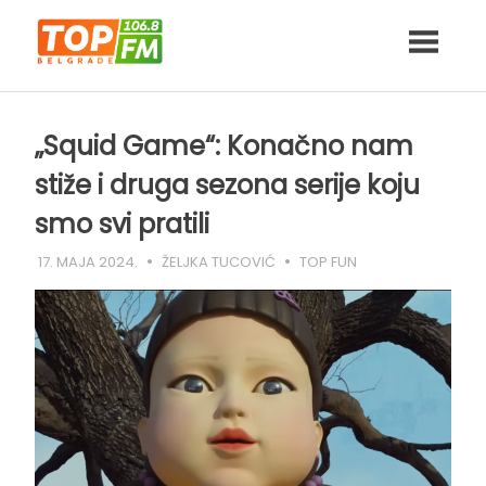
Skip
to
content
„Squid Game“: Konačno nam
stiže i druga sezona serije koju
smo svi pratili
17. MAJA 2024.
ŽELJKA TUCOVIĆ
TOP FUN