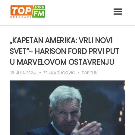
Skip
to
content
„KAPETAN AMERIKA: VRLI NOVI
SVET“- HARISON FORD PRVI PUT
U MARVELOVOM OSTAVRENJU
15. JULA 2024.
ŽELJKA TUCOVIĆ
TOP FUN