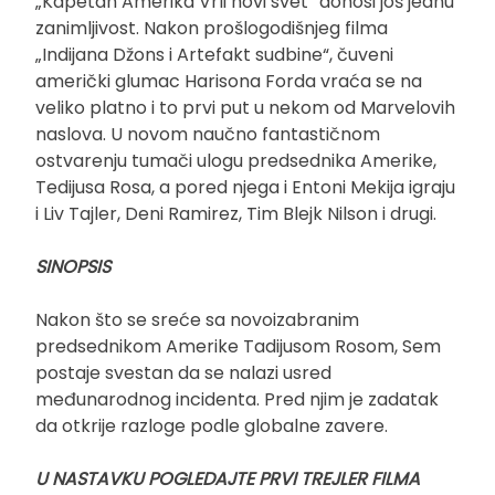
„Kapetan Amerika Vrli novi svet“ donosi još jednu
zanimljivost. Nakon prošlogodišnjeg filma
„Indijana Džons i Artefakt sudbine“, čuveni
američki glumac Harisona Forda vraća se na
veliko platno i to prvi put u nekom od Marvelovih
naslova. U novom naučno fantastičnom
ostvarenju tumači ulogu predsednika Amerike,
Tedijusa Rosa, a pored njega i Entoni Mekija igraju
i Liv Tajler, Deni Ramirez, Tim Blejk Nilson i drugi.
SINOPSIS
Nakon što se sreće sa novoizabranim
predsednikom Amerike Tadijusom Rosom, Sem
postaje svestan da se nalazi usred
međunarodnog incidenta. Pred njim je zadatak
da otkrije razloge podle globalne zavere.
U NASTAVKU POGLEDAJTE PRVI TREJLER FILMA