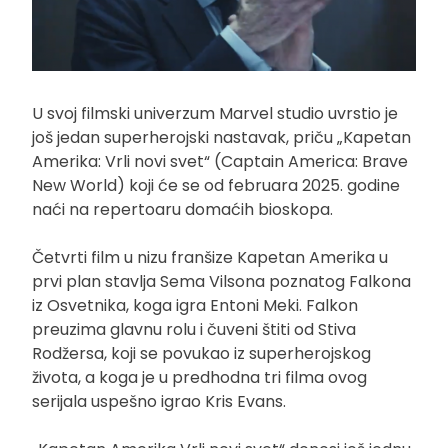
U svoj filmski univerzum Marvel studio uvrstio je
još jedan superherojski nastavak, priču „Kapetan
Amerika: Vrli novi svet“ (Captain America: Brave
New World) koji će se od februara 2025. godine
naći na repertoaru domaćih bioskopa.
Četvrti film u nizu franšize Kapetan Amerika u
prvi plan stavlja Sema Vilsona poznatog Falkona
iz Osvetnika, koga igra Entoni Meki. Falkon
preuzima glavnu rolu i čuveni štiti od Stiva
Rodžersa, koji se povukao iz superherojskog
života, a koga je u predhodna tri filma ovog
serijala uspešno igrao Kris Evans.