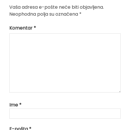
Vaša adresa e-pošte neće biti objavljena.
Neophodna polja su označena
*
Komentar
*
Ime
*
E-pošta
*