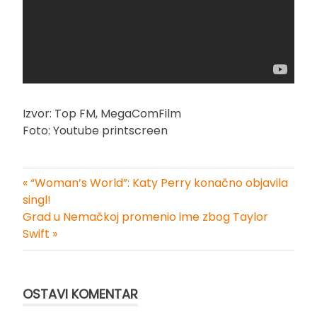
Izvor: Top FM, MegaComFilm
Foto: Youtube printscreen
« “Woman’s World”: Katy Perry konačno objavila
Kretanje
singl!
Grad u Nemačkoj promenio ime zbog Taylor
članka
Swift »
OSTAVI KOMENTAR