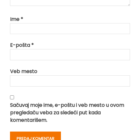
Ime
*
E-pošta
*
Veb mesto
Sačuvaj moje ime, e-poštu i veb mesto u ovom
pregledaču veba za sledeći put kada
komentarišem.