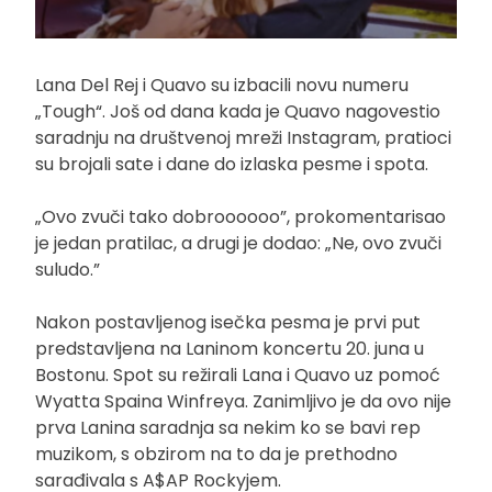
Lana Del Rej i Quavo su izbacili novu numeru
„Tough“. Još od dana kada je Quavo nagovestio
saradnju na društvenoj mreži Instagram, pratioci
su brojali sate i dane do izlaska pesme i spota.
„Ovo zvuči tako dobroooooo”, prokomentarisao
je jedan pratilac, a drugi je dodao: „Ne, ovo zvuči
suludo.”
Nakon postavljenog isečka pesma je prvi put
predstavljena na Laninom koncertu 20. juna u
Bostonu. Spot su režirali Lana i Quavo uz pomoć
Wyatta Spaina Winfreya. Zanimljivo je da ovo nije
prva Lanina saradnja sa nekim ko se bavi rep
muzikom, s obzirom na to da je prethodno
sarađivala s A$AP Rockyjem.