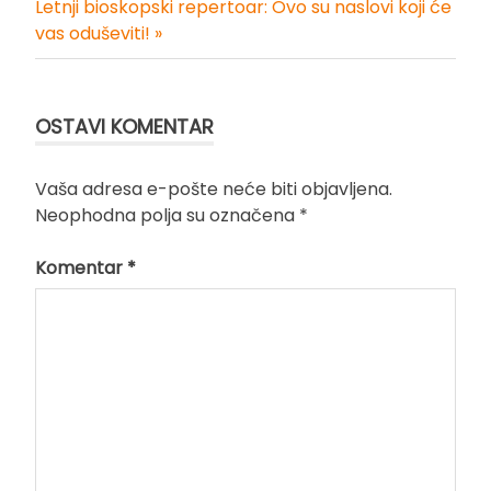
Letnji bioskopski repertoar: Ovo su naslovi koji će
članka
vas oduševiti! »
OSTAVI KOMENTAR
Vaša adresa e-pošte neće biti objavljena.
Neophodna polja su označena
*
Komentar
*