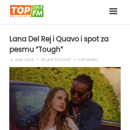
Skip
to
content
Lana Del Rej i Quavo i spot za
pesmu “Tough”
4. JULA 2024.
ŽELJKA TUCOVIĆ
TOP MUSIC