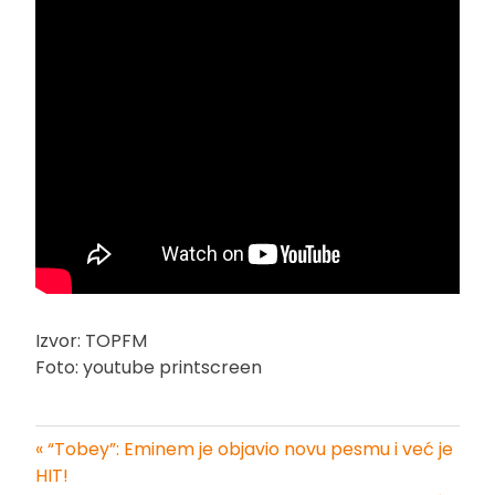
Izvor: TOPFM
Foto: youtube printscreen
« “Tobey”: Eminem je objavio novu pesmu i već je
Kretanje
HIT!