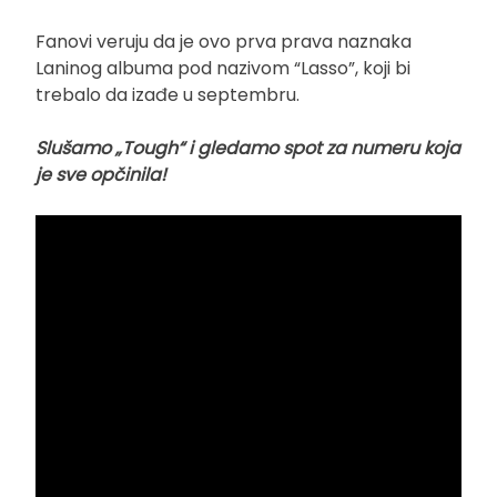
Fanovi veruju da je ovo prva prava naznaka
Laninog albuma pod nazivom “Lasso”, koji bi
trebalo da izađe u septembru.
Slušamo „Tough“ i gledamo spot za numeru koja
je sve opčinila!