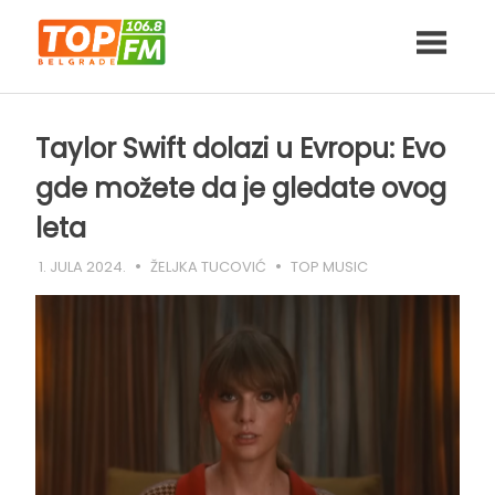
Skip
to
content
Taylor Swift dolazi u Evropu: Evo
gde možete da je gledate ovog
leta
1. JULA 2024.
ŽELJKA TUCOVIĆ
TOP MUSIC