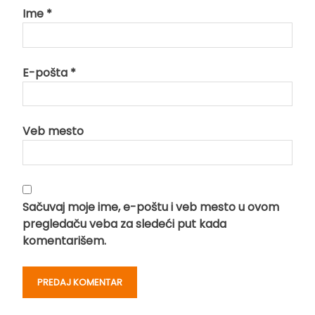
Ime
*
E-pošta
*
Veb mesto
Sačuvaj moje ime, e-poštu i veb mesto u ovom
pregledaču veba za sledeći put kada
komentarišem.