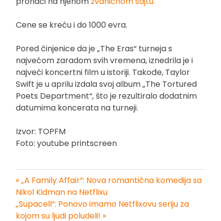
pronaći na njenom
zvaničnom sajtu.
Cene se kreću i do 1000 evra.
Pored činjenice da je „The Eras“ turneja s
najvećom zaradom svih vremena, iznedrila je i
najveći koncertni film u istoriji. Takođe, Taylor
Swift je u aprilu izdala svoj album „The Tortured
Poets Department“, što je rezultiralo dodatnim
datumima koncerata na turneji.
Izvor: TOPFM
Foto: youtube printscreen
« „A Family Affair“: Nova romantična komedija sa
Kretanje
Nikol Kidman na Netflixu
„Supacell“: Ponovo imamo Netflixovu seriju za
članka
kojom su ljudi poludeli! »