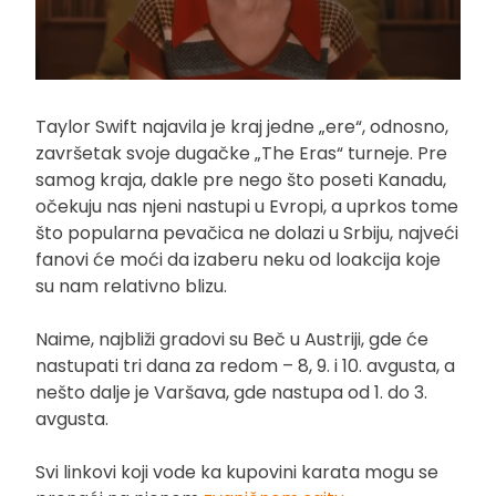
Taylor Swift najavila je kraj jedne „ere“, odnosno,
završetak svoje dugačke „The Eras“ turneje. Pre
samog kraja, dakle pre nego što poseti Kanadu,
očekuju nas njeni nastupi u Evropi, a uprkos tome
što popularna pevačica ne dolazi u Srbiju, najveći
fanovi će moći da izaberu neku od loakcija koje
su nam relativno blizu.
Naime, najbliži gradovi su Beč u Austriji, gde će
nastupati tri dana za redom – 8, 9. i 10. avgusta, a
nešto dalje je Varšava, gde nastupa od 1. do 3.
avgusta.
Svi linkovi koji vode ka kupovini karata mogu se