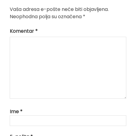
Vaša adresa e-pošte neće biti objavljena.
Neophodna polja su označena
*
Komentar
*
Ime
*