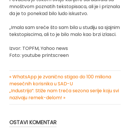
mnoštvom poznatih tekstopisaca, ali je i priznala
da je to ponekad bilo ludo iskustvo.
„Imala sam sreće što sam bila u studiju sa sjajnim
tekstopiscima, ali to je bilo malo kao brzi izlasci.
Izvor: TOPFM, Yahoo news
Foto: youtube printscreen
« WhatsApp je zvanično stigao do 100 miliona
Kretanje
mesečnih korisnika u SAD-U
„Industrija”: Stiže nam treća sezona serije koju svi
članka
nazivaju remek-delom! »
OSTAVI KOMENTAR