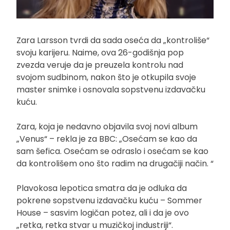
Zara Larsson tvrdi da sada oseća da „kontroliše“
svoju karijeru. Naime, ova 26-godišnja pop
zvezda veruje da je preuzela kontrolu nad
svojom sudbinom, nakon što je otkupila svoje
master snimke i osnovala sopstvenu izdavačku
kuću.
Zara, koja je nedavno objavila svoj novi album
„Venus“ – rekla je za BBC: „Osećam se kao da
sam šefica. Osećam se odraslo i osećam se kao
da kontrolišem ono što radim na drugačiji način. “
Plavokosa lepotica smatra da je odluka da
pokrene sopstvenu izdavačku kuću – Sommer
House – sasvim logičan potez, ali i da je ovo
„retka, retka stvar u muzičkoj industriji“.