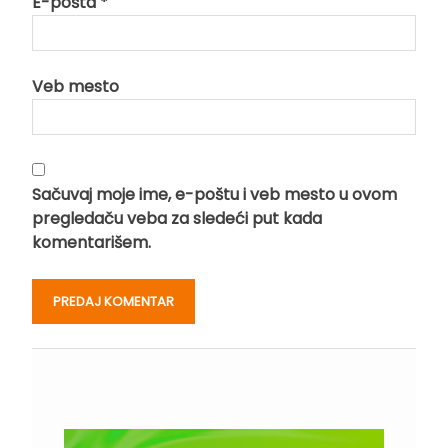
E-pošta
*
Veb mesto
Sačuvaj moje ime, e-poštu i veb mesto u ovom
pregledaču veba za sledeći put kada
komentarišem.