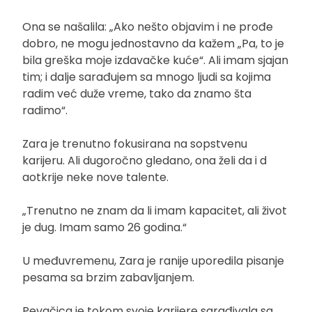
Ona se našalila: „Ako nešto objavim i ne prođe
dobro, ne mogu jednostavno da kažem „Pa, to je
bila greška moje izdavačke kuće“. Ali imam sjajan
tim; i dalje sarađujem sa mnogo ljudi sa kojima
radim već duže vreme, tako da znamo šta
radimo“.
Zara je trenutno fokusirana na sopstvenu
karijeru. Ali dugoročno gledano, ona želi da i d
aotkrije neke nove talente.
„Trenutno ne znam da li imam kapacitet, ali život
je dug. Imam samo 26 godina.“
U međuvremenu, Zara je ranije uporedila pisanje
pesama sa brzim zabavljanjem.
Pevačica je tokom svoje karijere sarađivala sa