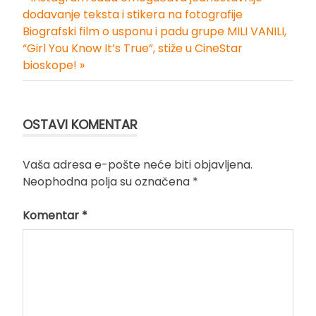
Kretanje
dodavanje teksta i stikera na fotografije
Biografski film o usponu i padu grupe MILI VANILI,
članka
“Girl You Know It’s True”, stiže u CineStar
bioskope! »
OSTAVI KOMENTAR
Vaša adresa e-pošte neće biti objavljena.
Neophodna polja su označena
*
Komentar
*