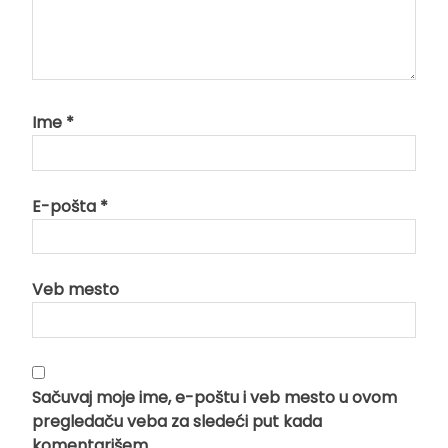
Ime
*
E-pošta
*
Veb mesto
Sačuvaj moje ime, e-poštu i veb mesto u ovom
pregledaču veba za sledeći put kada
komentarišem.