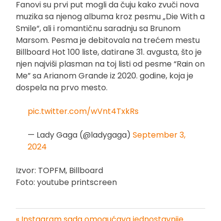
Fanovi su prvi put mogli da čuju kako zvuči nova
muzika sa njenog albuma kroz pesmu „Die With a
Smile“, ali i romantičnu saradnju sa Brunom
Marsom. Pesma je debitovala na trećem mestu
Billboard Hot 100 liste, datirane 31. avgusta, što je
njen najviši plasman na toj listi od pesme “Rain on
Me” sa Arianom Grande iz 2020. godine, koja je
dospela na prvo mesto.
pic.twitter.com/wVnt4TxkRs
— Lady Gaga (@ladygaga)
September 3,
2024
Izvor: TOPFM, Billboard
Foto: youtube printscreen
« Instagram sada omogućava jednostavnije