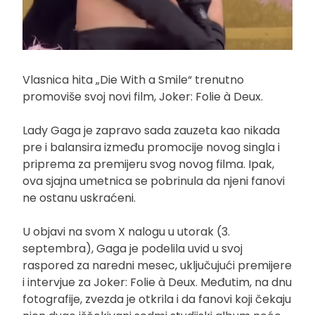
Vlasnica hita „Die With a Smile“ trenutno
promoviše svoj novi film, Joker: Folie à Deux.
Lady Gaga je zapravo sada zauzeta kao nikada
pre i balansira između promocije novog singla i
priprema za premijeru svog novog filma. Ipak,
ova sjajna umetnica se pobrinula da njeni fanovi
ne ostanu uskraćeni.
U objavi na svom X nalogu u utorak (3.
septembra), Gaga je podelila uvid u svoj
raspored za naredni mesec, uključujući premijere
i intervjue za Joker: Folie à Deux. Međutim, na dnu
fotografije, zvezda je otkrila i da fanovi koji čekaju