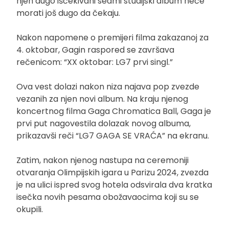
njen dugo iščekivani sedmi studijski album neće
morati još dugo da čekaju.
Nakon napomene o premijeri filma zakazanoj za
4. oktobar, Gagin raspored se završava
rečenicom: “XX oktobar: LG7 prvi singl.”
Ova vest dolazi nakon niza najava pop zvezde
vezanih za njen novi album. Na kraju njenog
koncertnog filma Gaga Chromatica Ball, Gaga je
prvi put nagovestila dolazak novog albuma,
prikazavši reči “LG7 GAGA SE VRAĆA” na ekranu.
Zatim, nakon njenog nastupa na ceremoniji
otvaranja Olimpijskih igara u Parizu 2024, zvezda
je na ulici ispred svog hotela odsvirala dva kratka
isečka novih pesama obožavaocima koji su se
okupili.