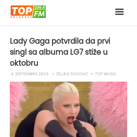
Skip
to
content
Lady Gaga potvrdila da prvi
singl sa albuma LG7 stiže u
oktobru
4. SEPTEMBRA 2024.
ŽELJKA TUCOVIĆ
TOP MUSIC