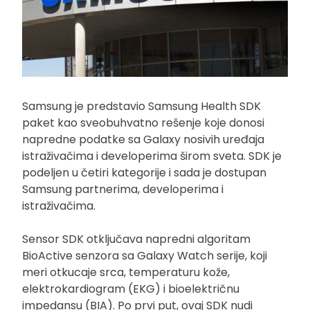
Samsung je predstavio Samsung Health SDK
paket kao sveobuhvatno rešenje koje donosi
napredne podatke sa Galaxy nosivih uređaja
istraživačima i developerima širom sveta. SDK je
podeljen u četiri kategorije i sada je dostupan
Samsung partnerima, developerima i
istraživačima.
Sensor SDK otključava napredni algoritam
BioActive senzora sa Galaxy Watch serije, koji
meri otkucaje srca, temperaturu kože,
elektrokardiogram (EKG) i bioelektričnu
impedansu (BIA). Po prvi put, ovaj SDK nudi