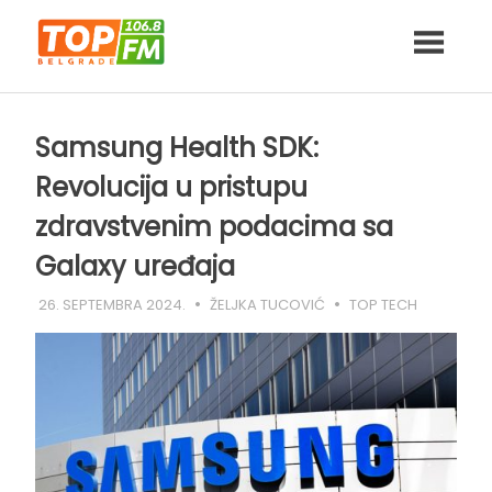
Skip
to
content
Samsung Health SDK:
Revolucija u pristupu
zdravstvenim podacima sa
Galaxy uređaja
26. SEPTEMBRA 2024.
ŽELJKA TUCOVIĆ
TOP TECH