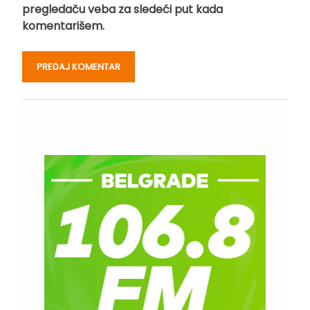
pregledaču veba za sledeći put kada
komentarišem.