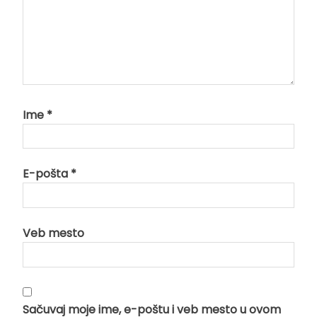
Ime
*
E-pošta
*
Veb mesto
Sačuvaj moje ime, e-poštu i veb mesto u ovom