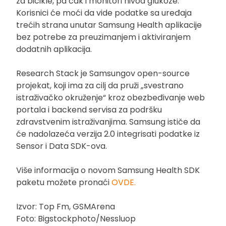
za bicikle, pa čak i monitori nivoa glukoze.
Korisnici će moći da vide podatke sa uređaja
trećih strana unutar Samsung Health aplikacije
bez potrebe za preuzimanjem i aktiviranjem
dodatnih aplikacija.
Research Stack je Samsungov open-source
projekat, koji ima za cilj da pruži „svestrano
istraživačko okruženje“ kroz obezbeđivanje web
portala i backend servisa za podršku
zdravstvenim istraživanjima. Samsung ističe da
će nadolazeća verzija 2.0 integrisati podatke iz
Sensor i Data SDK-ova.
Više informacija o novom Samsung Health SDK
paketu možete pronaći
OVDE.
Izvor: Top Fm, GSMArena
Foto: Bigstockphoto/Nessluop