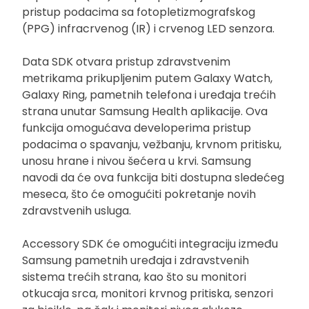
pristup podacima sa fotopletizmografskog
(PPG) infracrvenog (IR) i crvenog LED senzora.
Data SDK otvara pristup zdravstvenim
metrikama prikupljenim putem Galaxy Watch,
Galaxy Ring, pametnih telefona i uređaja trećih
strana unutar Samsung Health aplikacije. Ova
funkcija omogućava developerima pristup
podacima o spavanju, vežbanju, krvnom pritisku,
unosu hrane i nivou šećera u krvi. Samsung
navodi da će ova funkcija biti dostupna sledećeg
meseca, što će omogućiti pokretanje novih
zdravstvenih usluga.
Accessory SDK će omogućiti integraciju između
Samsung pametnih uređaja i zdravstvenih
sistema trećih strana, kao što su monitori
otkucaja srca, monitori krvnog pritiska, senzori