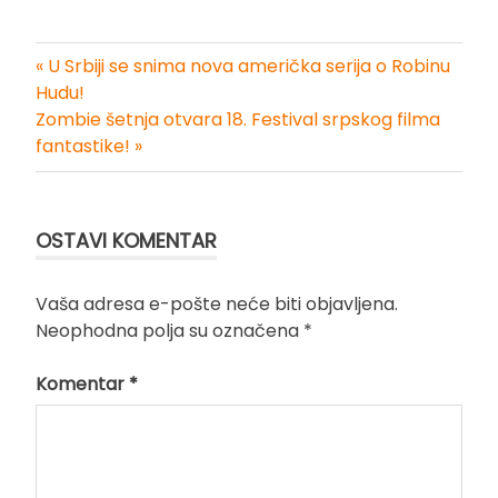
« U Srbiji se snima nova američka serija o Robinu
Kretanje
Hudu!
Zombie šetnja otvara 18. Festival srpskog filma
članka
fantastike! »
OSTAVI KOMENTAR
Vaša adresa e-pošte neće biti objavljena.
Neophodna polja su označena
*
Komentar
*