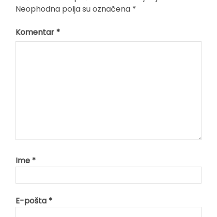
Neophodna polja su označena
*
Komentar
*
Ime
*
E-pošta
*