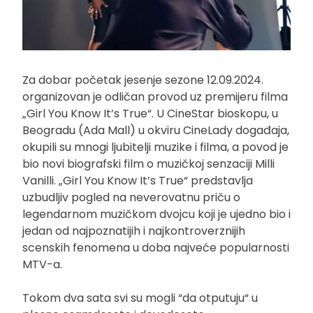
Za dobar početak jesenje sezone 12.09.2024.
organizovan je odličan provod uz premijeru filma
„Girl You Know It’s True“. U CineStar bioskopu, u
Beogradu (Ada Mall) u okviru CineLady događaja,
okupili su mnogi ljubitelji muzike i filma, a povod je
bio novi biografski film o muzičkoj senzaciji Milli
Vanilli. „Girl You Know It’s True“ predstavlja
uzbudljiv pogled na neverovatnu priču o
legendarnom muzičkom dvojcu koji je ujedno bio i
jedan od najpoznatijih i najkontroverznijih
scenskih fenomena u doba najveće popularnosti
MTV-a.
Tokom dva sata svi su mogli “da otputuju“ u