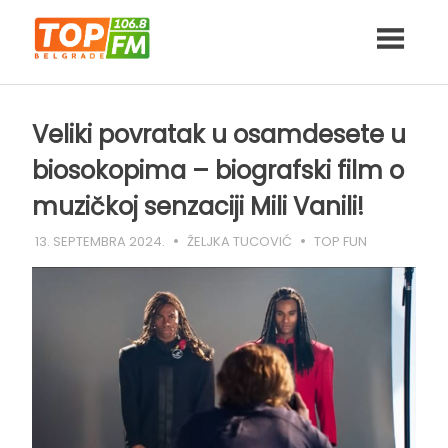
Skip
to
content
Veliki povratak u osamdesete u
biosokopima – biografski film o
muzičkoj senzaciji Mili Vanili!
13. SEPTEMBRA 2024.
ŽELJKA TUCOVIĆ
TOP FUN