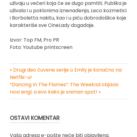
uživaju u večeri koja će se dugo pamtiti. Publika je
uživala i u poklonima iznenađenja, Leco kozmetici
i Borboletta nakitu, kao i u piću dobrodošlice koje
karakteriše sve CineLady događaje.
Izvor: Top FM, Pro PR
Foto: Youtube printscreen
« Drugi deo čuvene serije o Emily je konačno na
Kretanje
Netflix-u!
“Dancing In The Flames”: The Weeknd objavio
članka
novi singl, a evo kako je sniman spot! »
OSTAVI KOMENTAR
Vaša adresa e-pošte neće biti objavljena.