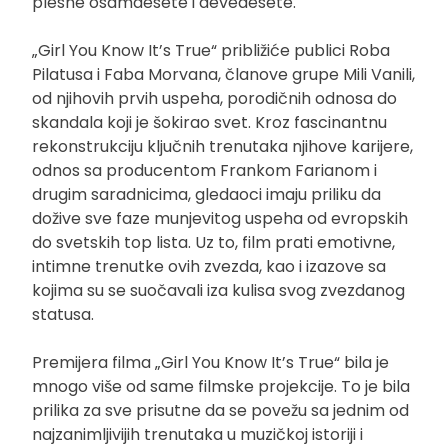
plesne osamdesete i devedesete.
„Girl You Know It’s True“ približiće publici Roba
Pilatusa i Faba Morvana, članove grupe Mili Vanili,
od njihovih prvih uspeha, porodičnih odnosa do
skandala koji je šokirao svet. Kroz fascinantnu
rekonstrukciju ključnih trenutaka njihove karijere,
odnos sa producentom Frankom Farianom i
drugim saradnicima, gledaoci imaju priliku da
dožive sve faze munjevitog uspeha od evropskih
do svetskih top lista. Uz to, film prati emotivne,
intimne trenutke ovih zvezda, kao i izazove sa
kojima su se suočavali iza kulisa svog zvezdanog
statusa.
Premijera filma „Girl You Know It’s True“ bila je
mnogo više od same filmske projekcije. To je bila
prilika za sve prisutne da se povežu sa jednim od
najzanimljivijih trenutaka u muzičkoj istoriji i