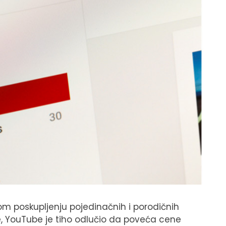
om poskupljenju pojedinačnih i porodičnih
pe, YouTube je tiho odlučio da poveća cene