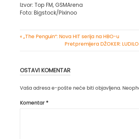
Izvor: Top FM, GSMArena
Foto: Bigstock/Pixinoo
« „The Penguin“: Nova HIT serija na HBO-u
Kretanje
Pretpremijera DŽOKER: LUDILO U
članka
OSTAVI KOMENTAR
Vaša adresa e-pošte neće biti objavljena.
Neopho
Komentar
*