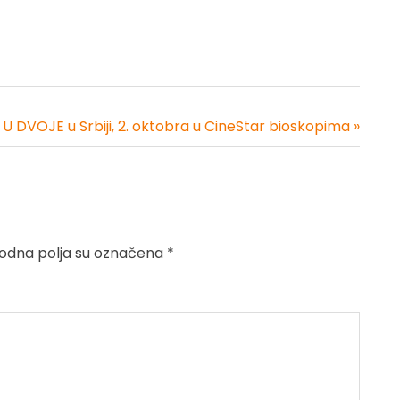
 DVOJE u Srbiji, 2. oktobra u CineStar bioskopima »
dna polja su označena
*