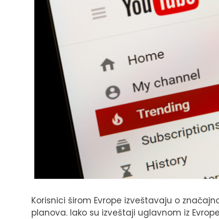
Korisnici širom Evrope izveštavaju o značajn
planova. Iako su izveštaji uglavnom iz Evro