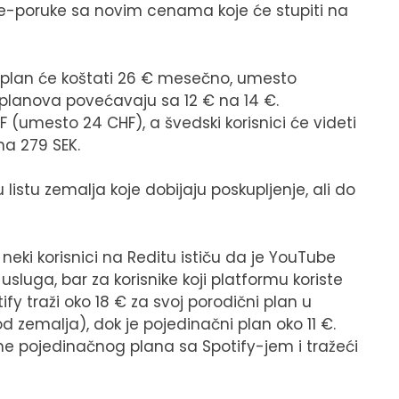
u e-poruke sa novim cenama koje će stupiti na
dični plan će koštati 26 € mesečno, umesto
 planova povećavaju sa 12 € na 14 €.
F (umesto 24 CHF), a švedski korisnici će videti
na 279 SEK.
istu zemalja koje dobijaju poskupljenje, ali do
eki korisnici na Reditu ističu da je YouTube
sluga, bar za korisnike koji platformu koriste
y traži oko 18 € za svoj porodični plan u
od zemalja), dok je pojedinačni plan oko 11 €.
cene pojedinačnog plana sa Spotify-jem i tražeći