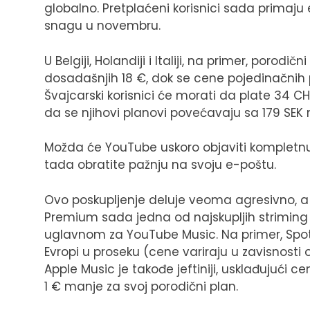
globalno. Pretplaćeni korisnici sada primaj
snagu u novembru.
U Belgiji, Holandiji i Italiji, na primer, poro
dosadašnjih 18 €, dok se cene pojedinačnih
Švajcarski korisnici će morati da plate 34 CH
da se njihovi planovi povećavaju sa 179 SEK 
Možda će YouTube uskoro objaviti kompletnu l
tada obratite pažnju na svoju e-poštu.
Ovo poskupljenje deluje veoma agresivno, a n
Premium sada jedna od najskupljih striming u
uglavnom za YouTube Music. Na primer, Spotif
Evropi u proseku (cene variraju u zavisnosti 
Apple Music je takođe jeftiniji, usklađujući 
1 € manje za svoj porodični plan.