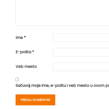
Ime
*
E-pošta
*
Veb mesto
Sačuvaj moje ime, e-poštu i veb mesto u ovom p