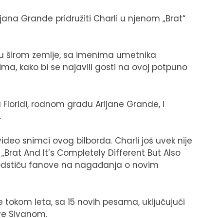
rijana Grande pridružiti Charli u njenom „Brat“
ljuju širom zemlje, sa imenima umetnika
a, kako bi se najavili gosti na ovoj potpuno
 Floridi, rodnom gradu Arijane Grande, i
.
video snimci ovog bilborda. Charli još uvek nije
Brat And It’s Completely Different But Also
lje podstiču fanove na nagađanja o novim
e tokom leta, sa 15 novih pesama, uključujući
oye Sivanom.