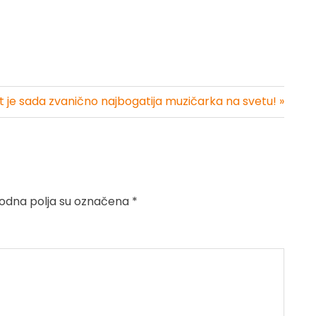
ift je sada zvanično najbogatija muzičarka na svetu! »
dna polja su označena
*