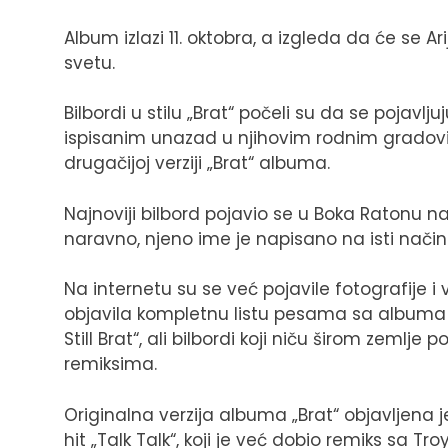
Album izlazi 11. oktobra, a izgleda da će se A
svetu.
Bilbordi u stilu „Brat“ počeli su da se pojav
ispisanim unazad u njihovim rodnim gradovim
drugačijoj verziji „Brat“ albuma.
Najnoviji bilbord pojavio se u Boka Ratonu na
naravno, njeno ime je napisano na isti način
Na internetu su se već pojavile fotografije i 
objavila kompletnu listu pesama sa albuma „
Still Brat“, ali bilbordi koji niču širom zem
remiksima.
Originalna verzija albuma „Brat“ objavljena j
hit „Talk Talk“, koji je već dobio remiks sa Tr