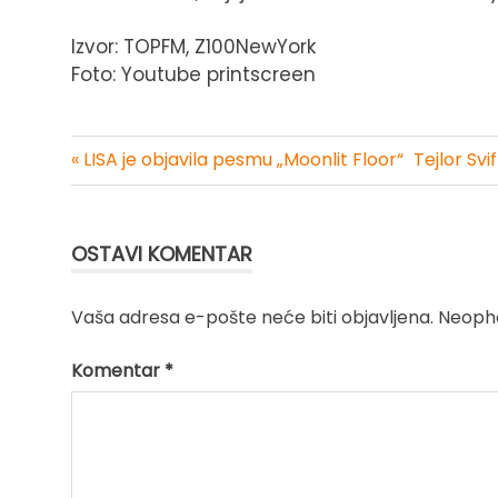
Izvor: TOPFM, Z100NewYork
Foto: Youtube printscreen
« LISA je objavila pesmu „Moonlit Floor“
Tejlor Sv
Kretanje
članka
OSTAVI KOMENTAR
Vaša adresa e-pošte neće biti objavljena.
Neopho
Komentar
*