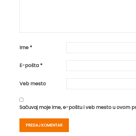
Ime
*
E-pošta
*
Veb mesto
Sačuvaj moje ime, e-poštu i veb mesto u ovom p