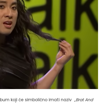
album koji će simbolično imati naziv
„Brat And