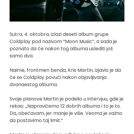
Sutra, 4. oktobra, izlazi deseti album grupe
Coldplay pod nazivom “Moon Music”, a sada je
poznato da će nakon tog albuma uslediti još
samo dva.
Naime, frontmen benda, Kris Martin, izjavio je da
će se Coldplay povući nakon objavljivanja
dvanaestog albuma.
Svoje planove Martin je podelio u intervjuu, gde je
rekao: „Napravićemo 12 dobrih albuma i to je to.
Da, obećavam, jer manje je više. Veoma je važno
da postavimo taj limit.“