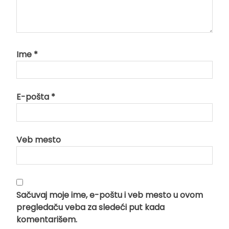
Ime
*
E-pošta
*
Veb mesto
Sačuvaj moje ime, e-poštu i veb mesto u ovom
pregledaču veba za sledeći put kada
komentarišem.