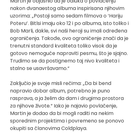
Martin je objasnio da je odluka o povlačenju
nakon dvanaestog albuma inspirisana njihovim
uzorima: „Postoji samo sedam filmova o ‘Hariju
Poteru’. Bitlsi imaju oko 12 i po albuma, isto toliko i
Bob Marli, dakle, svi naši heroji su imali određena
ograničenja. Takođe, ovo ograničenje znači da je
trenutni standard kvaliteta toliko visok da je
gotovo nemoguće napraviti pesmu, što je sjajno.
Trudimo se da postignemo taj nivo kvaliteta i
stalno se usavršavamo.“
Zaključio je svoje misli rečima: „Da bi bend
napravio dobar album, potrebno je puno
rasprava, a ja želim da dam i drugima prostora
za njihove živote.“ Iako je najavio povlačenje,
Martin je dodao da bi mogli raditi na nekim
sporednim projektima i povremeno se ponovo
okupiti sa članovima Coldplaya.