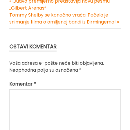
« Quavo premijerno predstavlja novu pesmu
Kretanje
„Gilbert Arenas“
Tommy Shelby se konačno vraća: Počelo je
članka
snimanje filma o omiljenoj bandi iz Birmingema! »
OSTAVI KOMENTAR
Vaša adresa e-pošte neće biti objavljena.
Neophodna polja su označena
*
Komentar
*