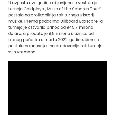
U avgustu ove godine objavljena je vest da je
turneja Coldplaya „Music of the Spheres Tour“
postala najprofitabilnija rok turneja u istoriji
muzike. Prema podacima Billboard Boxscore-a,
turneja je ostvarila prihod od 945,7 miliona
dolara, a prodato je 8,8 miliona ulaznica od
njenog početka u martu 2022. godine, čime je
postala najunosnija i najprodavanija rok turneja
svih vremena.