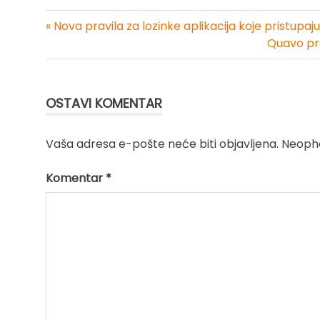
« Nova pravila za lozinke aplikacija koje pristupaj
Kretanje
Quavo pr
članka
OSTAVI KOMENTAR
Vaša adresa e-pošte neće biti objavljena.
Neopho
Komentar
*