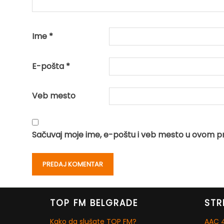
Ime
*
E-pošta
*
Veb mesto
Sačuvaj moje ime, e-poštu i veb mesto u ovom p
TOP FM BELGRADE
STR
Kako da slušate TOP FM?
AAC 4