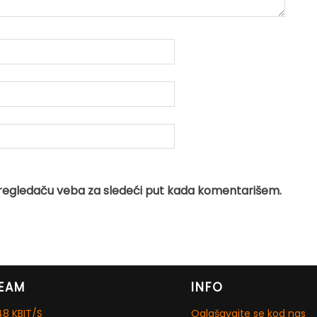
regledaču veba za sledeći put kada komentarišem.
EAM
INFO
8 KBIT/S
Oglašavajte se kod nas