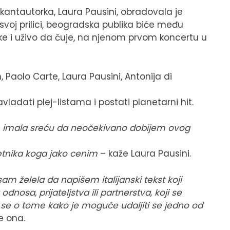
 kantautorka, Laura Pausini, obradovala je
svoj prilici, beogradska publika biće među
ke i uživo da čuje, na njenom prvom koncertu u
, Paolo Carte, Laura Pausini, Antonija di
adati plej-listama i postati planetarni hit.
 imala sreću da neočekivano dobijem ovog
etnika koga jako cenim
– kaže Laura Pausini.
am želela da napišem italijanski tekst koji
nosa, prijateljstva ili partnerstva, koji se
i se o tome kako je moguće udaljiti se jedno od
e ona.