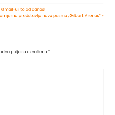
u Gmail-u i to od danas!
emijerno predstavlja novu pesmu „Gilbert Arenas“ »
dna polja su označena
*