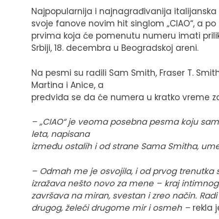
Najpopularnija i najnagrađivanija italijanska
svoje fanove novim hit singlom „CIAO“, a po 
prvima koja će pomenutu numeru imati prili
Srbiji, 18. decembra u Beogradskoj areni.
Na pesmi su radili Sam Smith, Fraser T. Smith
Martina i Anice, a
predviđa se da će numera u kratko vreme zavl
– „CIAO“ je veoma posebna pesma koju sam
leta, napisana
između ostalih i od strane Sama Smitha, um
– Odmah me je osvojila, i od prvog trenutka s
izražava nešto novo za mene – kraj intimnog od
završava na miran, svestan i zreo način. Rad
drugog, želeći drugome mir i osmeh –
rekla j