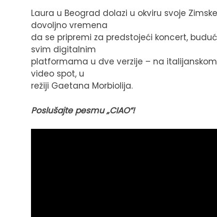
Laura u Beograd dolazi u okviru svoje Zimsk
dovoljno vremena
da se pripremi za predstojeći koncert, bud
svim digitalnim
platformama u dve verzije – na italijanskom 
video spot, u
režiji Gaetana Morbiolija.
Poslušajte pesmu „CIAO“!