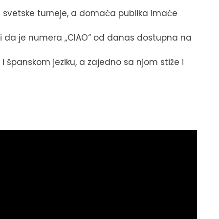
e svetske turneje, a domaća publika imaće
ući da je numera „CIAO“ od danas dostupna na
i španskom jeziku, a zajedno sa njom stiže i