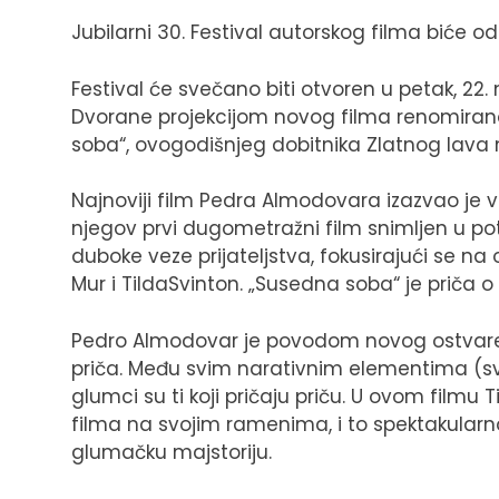
Jubilarni 30. Festival autorskog filma biće 
Festival će svečano biti otvoren u petak, 22.
Dvorane projekcijom novog filma renomiran
soba“, ovogodišnjeg dobitnika Zlatnog lava n
Najnoviji film Pedra Almodovara izazvao je vel
njegov prvi dugometražni film snimljen u pot
duboke veze prijateljstva, fokusirajući se n
Mur i TildaSvinton. „Susedna soba“ je priča o 
Pedro Almodovar je povodom novog ostvare
priča. Među svim narativnim elementima (svi
glumci su ti koji pričaju priču. U ovom filmu 
filma na svojim ramenima, i to spektakular
glumačku majstoriju.