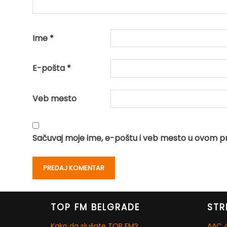
Ime
*
E-pošta
*
Veb mesto
Sačuvaj moje ime, e-poštu i veb mesto u ovom p
TOP FM BELGRADE
STR
Kako da slušate TOP FM?
AAC 4