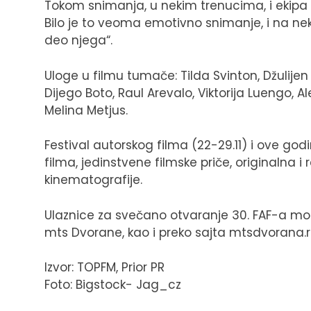
Tokom snimanja, u nekim trenucima, i ekipa i 
Bilo je to veoma emotivno snimanje, i na n
deo njega“.
Uloge u filmu tumače: Tilda Svinton, Džulijen
Dijego Boto, Raul Arevalo, Viktorija Luengo, A
Melina Metjus.
Festival autorskog filma (22-29.11) i ove go
filma, jedinstvene filmske priče, originalna 
kinematografije.
Ulaznice za svečano otvaranje 30. FAF-a mogu
mts Dvorane, kao i preko sajta mtsdvorana.r
Izvor: TOPFM, Prior PR
Foto: Bigstock- Jag_cz