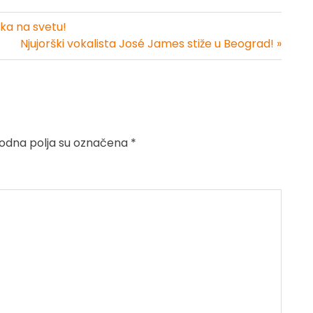
rka na svetu!
Njujorški vokalista José James stiže u Beograd! »
dna polja su označena
*