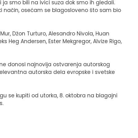
ja smo bili na ivici suza dok smo ih gledali.
eki način, osećam se blagosloveno što sam bio
 Mur, Džon Turturo, Alesandro Nivola, Huan
leks Heg Andersen, Ester Mekgregor, Alvize Rigo,
dine donosi najnovija ostvarenja autorskog
i relevantna autorska dela evropske i svetske
 se kupiti od utorka, 8. oktobra na blagajni
s.