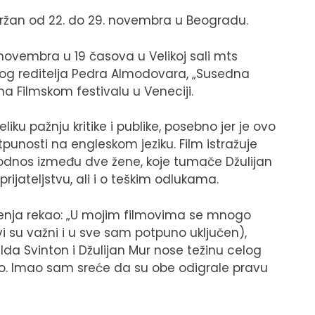
održan od 22. do 29. novembra u Beogradu.
 novembra u 19 časova u Velikoj sali mts
og reditelja Pedra Almodovara, „Susedna
a Filmskom festivalu u Veneciji.
iku pažnju kritike i publike, posebno jer je ovo
punosti na engleskom jeziku. Film istražuje
a odnos između dve žene, koje tumače Džulijan
prijateljstvu, ali i o teškim odlukama.
nja rekao: „U mojim filmovima se mnogo
 su važni i u sve sam potpuno uključen),
Tilda Svinton i Džulijan Mur nose težinu celog
no. Imao sam sreće da su obe odigrale pravu