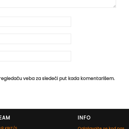
regledaču veba za sledeći put kada komentarišem.
EAM
INFO
8 KBIT/S
Oglašavajte se kod nas