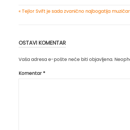
« Tejlor Svift je sada zvanično najbogatija muziča
Kretanje
članka
OSTAVI KOMENTAR
Vaša adresa e-pošte neće biti objavljena.
Neopho
Komentar
*