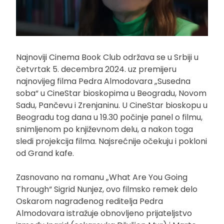
Najnoviji Cinema Book Club održava se u Srbiji u
četvrtak 5. decembra 2024. uz premijeru
najnovijeg filma Pedra Almodovara „Susedna
soba“ u CineStar bioskopima u Beogradu, Novom
Sadu, Pančevu i Zrenjaninu. U CineStar bioskopu u
Beogradu tog dana u 19.30 počinje panel o filmu,
snimljenom po književnom delu, a nakon toga
sledi projekcija filma. Najsrećnije očekuju i pokloni
od Grand kafe.
Zasnovano na romanu „What Are You Going
Through“ Sigrid Nunjez, ovo filmsko remek delo
Oskarom nagrađenog reditelja Pedra
Almodovara istražuje obnovljeno prijateljstvo