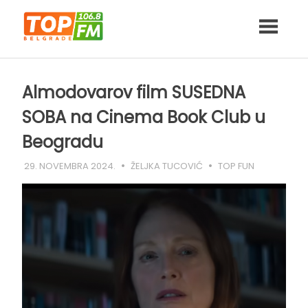
Skip
to
content
Almodovarov film SUSEDNA
SOBA na Cinema Book Club u
Beogradu
29. NOVEMBRA 2024.
ŽELJKA TUCOVIĆ
TOP FUN