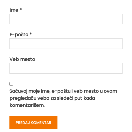
Ime
*
E-pošta
*
Veb mesto
Sačuvaj moje ime, e-poštu i veb mesto u ovom
pregledaču veba za sledeći put kada
komentarišem.