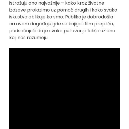
istražuju ono najvažnije – kako kroz životne
izazove prolazimo uz pomoć drugih i kako svako
iskustvo oblikuje ko smo. Publika je dobrodošla
na ovom događaju gde se knjiga i film prepliću,
podsećajući da je svako putovanje lakše uz one
koji nas razumeju.