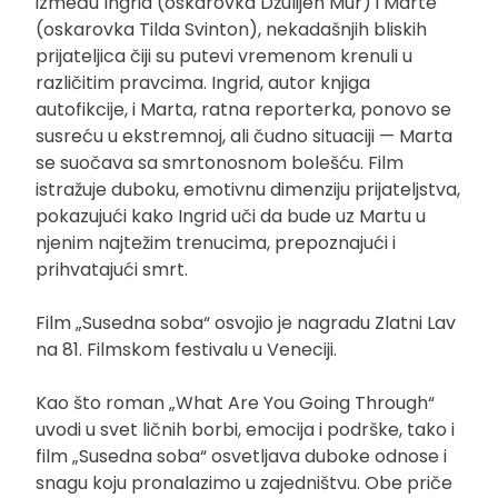
između Ingrid (oskarovka Džulijen Mur) i Marte
(oskarovka Tilda Svinton), nekadašnjih bliskih
prijateljica čiji su putevi vremenom krenuli u
različitim pravcima. Ingrid, autor knjiga
autofikcije, i Marta, ratna reporterka, ponovo se
susreću u ekstremnoj, ali čudno situaciji — Marta
se suočava sa smrtonosnom bolešću. Film
istražuje duboku, emotivnu dimenziju prijateljstva,
pokazujući kako Ingrid uči da bude uz Martu u
njenim najtežim trenucima, prepoznajući i
prihvatajući smrt.
Film „Susedna soba“ osvojio je nagradu Zlatni Lav
na 81. Filmskom festivalu u Veneciji.
Kao što roman „What Are You Going Through“
uvodi u svet ličnih borbi, emocija i podrške, tako i
film „Susedna soba“ osvetljava duboke odnose i
snagu koju pronalazimo u zajedništvu. Obe priče