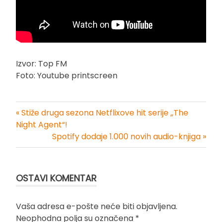
Izvor: Top FM
Foto: Youtube printscreen
« Stiže druga sezona Netflixove hit serije „The
Kretanje
Night Agent“!
Spotify dodaje 1.000 novih audio-knjiga »
članka
OSTAVI KOMENTAR
Vaša adresa e-pošte neće biti objavljena.
Neophodna polja su označena
*