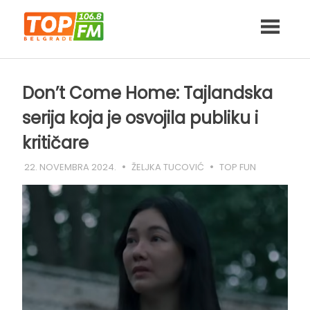
Skip
to
content
Don’t Come Home: Tajlandska
serija koja je osvojila publiku i
kritičare
22. NOVEMBRA 2024.
ŽELJKA TUCOVIĆ
TOP FUN