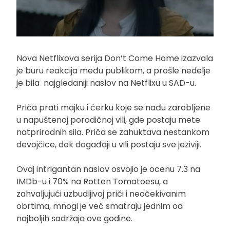
Nova Netflixova serija Don’t Come Home izazvala
je buru reakcija među publikom, a prošle nedelje
je bila najgledaniji naslov na Netflixu u SAD-u.
Priča prati majku i ćerku koje se nađu zarobljene
u napuštenoj porodičnoj vili, gde postaju mete
natprirodnih sila. Priča se zahuktava nestankom
devojčice, dok događaji u vili postaju sve jeziviji.
Ovaj intrigantan naslov osvojio je ocenu 7.3 na
IMDb-u i 70% na Rotten Tomatoesu, a
zahvaljujući uzbudljivoj priči i neočekivanim
obrtima, mnogi je već smatraju jednim od
najboljih sadržaja ove godine.