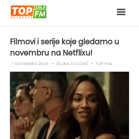
Skip
to
content
Filmovi i serije koje gledamo u
novembru na Netflixu!
7. NOVEMBRA 2024.
ŽELJKA TUCOVIĆ
TOP FUN