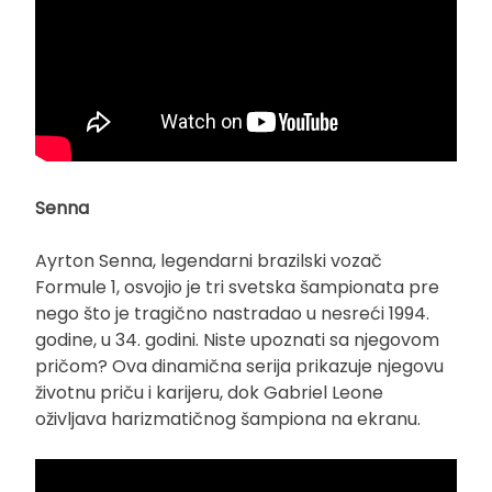
Senna
Ayrton Senna, legendarni brazilski vozač
Formule 1, osvojio je tri svetska šampionata pre
nego što je tragično nastradao u nesreći 1994.
godine, u 34. godini. Niste upoznati sa njegovom
pričom? Ova dinamična serija prikazuje njegovu
životnu priču i karijeru, dok Gabriel Leone
oživljava harizmatičnog šampiona na ekranu.