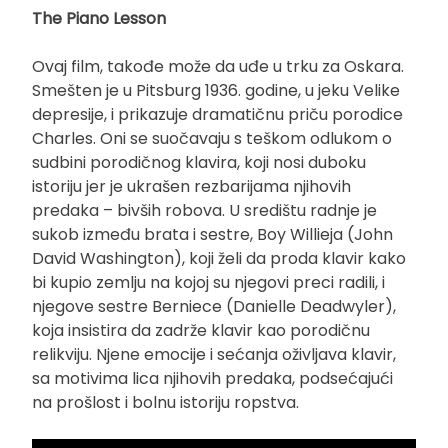
The Piano Lesson
Ovaj film, takođe može da uđe u trku za Oskara.
Smešten je u Pitsburg 1936. godine, u jeku Velike
depresije, i prikazuje dramatičnu priču porodice
Charles. Oni se suočavaju s teškom odlukom o
sudbini porodičnog klavira, koji nosi duboku
istoriju jer je ukrašen rezbarijama njihovih
predaka – bivših robova. U središtu radnje je
sukob između brata i sestre, Boy Willieja (John
David Washington), koji želi da proda klavir kako
bi kupio zemlju na kojoj su njegovi preci radili, i
njegove sestre Berniece (Danielle Deadwyler),
koja insistira da zadrže klavir kao porodičnu
relikviju. Njene emocije i sećanja oživljava klavir,
sa motivima lica njihovih predaka, podsećajući
na prošlost i bolnu istoriju ropstva.