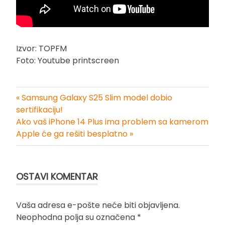
Izvor: TOPFM
Foto: Youtube printscreen
« Samsung Galaxy S25 Slim model dobio
Kretanje
sertifikaciju!
Ako vaš iPhone 14 Plus ima problem sa kamerom
članka
Apple će ga rešiti besplatno »
OSTAVI KOMENTAR
Vaša adresa e-pošte neće biti objavljena.
Neophodna polja su označena
*