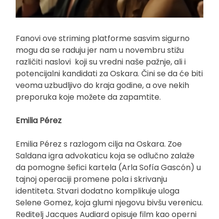
Fanovi ove striming platforme sasvim sigurno
mogu da se raduju jer nam u novembru stižu
različiti naslovi koji su vredni naše pažnje, ali i
potencijalni kandidati za Oskara. Čini se da će biti
veoma uzbudljivo do kraja godine, a ove nekih
preporuka koje možete da zapamtite.
Emilia Pérez
Emilia Pérez s razlogom cilja na Oskara. Zoe
Saldana igra advokaticu koja se odlučno zalaže
da pomogne šefici kartela (Arla Sofía Gascón) u
tajnoj operaciji promene pola i skrivanju
identiteta. Stvari dodatno komplikuje uloga
Selene Gomez, koja glumi njegovu bivšu verenicu.
Reditelj Jacques Audiard opisuje film kao operni