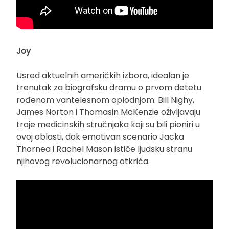
Joy
Usred aktuelnih američkih izbora, idealan je
trenutak za biografsku dramu o prvom detetu
rođenom vantelesnom oplodnjom. Bill Nighy,
James Norton i Thomasin McKenzie oživljavaju
troje medicinskih stručnjaka koji su bili pioniri u
ovoj oblasti, dok emotivan scenario Jacka
Thornea i Rachel Mason ističe ljudsku stranu
njihovog revolucionarnog otkrića.