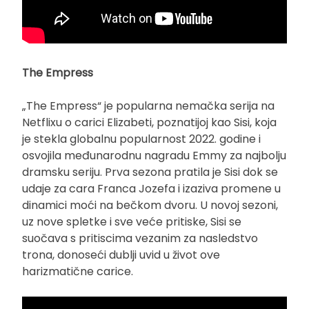
The Empress
„The Empress“ je popularna nemačka serija na
Netflixu o carici Elizabeti, poznatijoj kao Sisi, koja
je stekla globalnu popularnost 2022. godine i
osvojila međunarodnu nagradu Emmy za najbolju
dramsku seriju. Prva sezona pratila je Sisi dok se
udaje za cara Franca Jozefa i izaziva promene u
dinamici moći na bečkom dvoru. U novoj sezoni,
uz nove spletke i sve veće pritiske, Sisi se
suočava s pritiscima vezanim za nasledstvo
trona, donoseći dublji uvid u život ove
harizmatične carice.