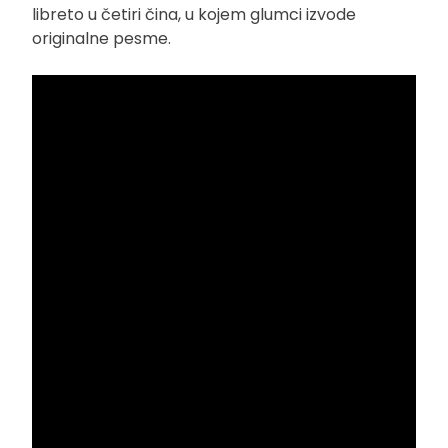
libreto u četiri čina, u kojem glumci izvode
originalne pesme.