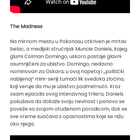
The Madness
Na mirnom mestu u Pokonosu otkriven je mrtav
belac, a medijski stručnjak Muncie Daniels, kojeg
glumi Colman Domingo, uskoro postaje glavni
osumnjičeni za ubistvo. Domingo, nedavno
nominovan za Oskara, u ovoj napetoj i „politički
nabijenoj“ mini-seriji tumači lik svedoka zločina,
koji veruje da mu je ubistvo podmetnuto. Kroz
osam epizoda ovog intenzivnog trilera, Daniels
pokušava da dokaže svoju nevinost i ponovo se
poveže sa svojom otuđenom porodicom, dok se
sve vreme suočava s opasnostima koje se nižu
oko njega.