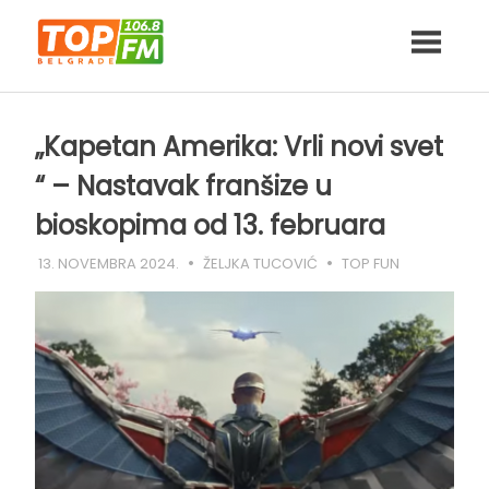
Skip
to
content
„Kapetan Amerika: Vrli novi svet
“ – Nastavak franšize u
bioskopima od 13. februara
13. NOVEMBRA 2024.
ŽELJKA TUCOVIĆ
TOP FUN