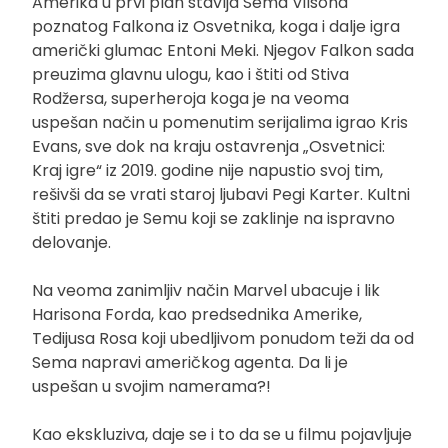
Amerika u prvi plan stavlja Sema Vilsona
poznatog Falkona iz Osvetnika, koga i dalje igra
američki glumac Entoni Meki. Njegov Falkon sada
preuzima glavnu ulogu, kao i štiti od Stiva
Rodžersa, superheroja koga je na veoma
uspešan način u pomenutim serijalima igrao Kris
Evans, sve dok na kraju ostavrenja „Osvetnici:
Kraj igre“ iz 2019. godine nije napustio svoj tim,
rešivši da se vrati staroj ljubavi Pegi Karter. Kultni
štiti predao je Semu koji se zaklinje na ispravno
delovanje.
Na veoma zanimljiv način Marvel ubacuje i lik
Harisona Forda, kao predsednika Amerike,
Tedijusa Rosa koji ubedljivom ponudom teži da od
Sema napravi američkog agenta. Da li je
uspešan u svojim namerama?!
Kao ekskluziva, daje se i to da se u filmu pojavljuje