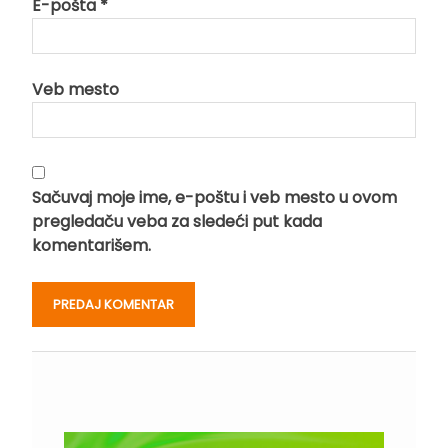
E-pošta
*
Veb mesto
Sačuvaj moje ime, e-poštu i veb mesto u ovom
pregledaču veba za sledeći put kada
komentarišem.