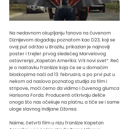
Na nedavnom okupljanju fanova na čuvenom
Diznijevom događaju poznatom kao D23, koji se
ovaj put održao u Brazilu, prikazian je najnoviji
poster i trejler prvog sledećeg Marvelovog
ostavrenja „Kapetan Amerika: Vrli novi svet“. Reč
je o nastavku franšize koja će se u domaćim
bioskopima naći od 13. februara, a po prvi put u
nekom od naslova poznatog studija za film i
stripove, moći ćemo da vidimo i čuvenog glumca
Harisona Forda. Producenti otkrivaju deliće
onoga što nas očekuje na platnu, a tiče se i same
uloge slavnog Indijane Džonsa.
Naime, četvrti film u nizu franšize Kapetan