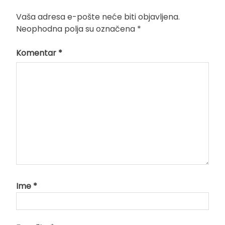
Vaša adresa e-pošte neće biti objavljena.
Neophodna polja su označena
*
Komentar
*
Ime
*