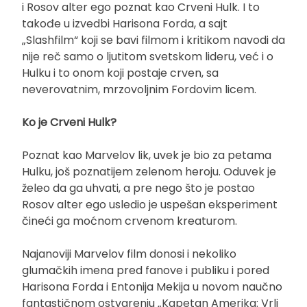
i Rosov alter ego poznat kao Crveni Hulk. I to
takođe u izvedbi Harisona Forda, a sajt
„Slashfilm“ koji se bavi filmom i kritikom navodi da
nije reč samo o ljutitom svetskom lideru, već i o
Hulku i to onom koji postaje crven, sa
neverovatnim, mrzovoljnim Fordovim licem.
Ko je Crveni Hulk?
Poznat kao Marvelov lik, uvek je bio za petama
Hulku, još poznatijem zelenom heroju. Oduvek je
želeo da ga uhvati, a pre nego što je postao
Rosov alter ego usledio je uspešan eksperiment
čineći ga moćnom crvenom kreaturom.
Najanoviji Marvelov film donosi i nekoliko
glumačkih imena pred fanove i publiku i pored
Harisona Forda i Entonija Mekija u novom naučno
fantastičnom ostvarenju „Kapetan Amerika: Vrli