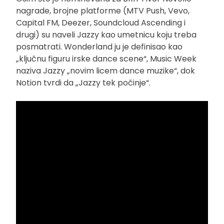
nagrade, brojne platforme (MTV Push, Vevo,
Capital FM, Deezer, Soundcloud Ascending i
drugi) su naveli Jazzy kao umetnicu koju treba
posmatrati. Wonderland ju je definisao kao
„ključnu figuru irske dance scene“, Music Week
naziva Jazzy „novim licem dance muzike“, dok
Notion tvrdi da „Jazzy tek počinje“.