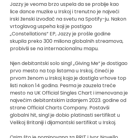
Jazzy je veoma brzo uspela da se probije kao
lice dance muzike u Irskoj i trenutno je najveći
irski ženski izvođač na svetu na Spotify-ju. Nakon
vrtoglavog uspeha koji je postigao
„Constellations“ EP, Jazzy je prošle godine
skupila preko 300 miliona globalnih streamova,
probivši se na internacionalnu mapu.
Njen debitantski solo singl „Giving Me“ je dostigao
prvo mesto na top listama u Irskoj, čineći je
prvom ženom u Irskoj koja je dostigla vrhove top
listi nakon 14 godina. Pesma je zauzela treće
mesto na UK Official Singles Chart i imenovana je
najvećim debitantskim izdanjem 2023. godine od
strane Official Charts Company. Postavši
globalni hit, singl je dobio platinasti sertifikat u
Velikoj Britaniji i dijamantski sertifikat u Irskoj.
Osim što je nominovana za BRIT i Ivor Novello