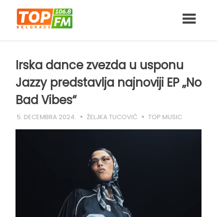
Skip
to
content
Irska dance zvezda u usponu
Jazzy predstavlja najnoviji EP „No
Bad Vibes“
5. DECEMBRA 2024.
ŽELJKA TUCOVIĆ
TOP MUSIC