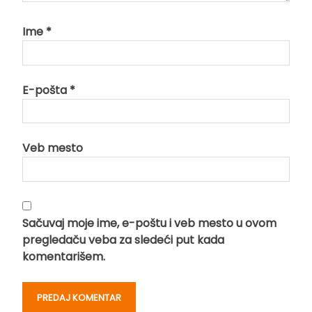
Ime
*
E-pošta
*
Veb mesto
Sačuvaj moje ime, e-poštu i veb mesto u ovom
pregledaču veba za sledeći put kada
komentarišem.