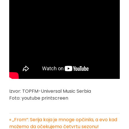
Izvor: TOPFM-Universal Music Serbia
Foto: youtube printscreen
« „From“: Serija koja je mnoge opčinila, a evo kad
Kretanje
možemo da očekujemo četvrtu sezonu!