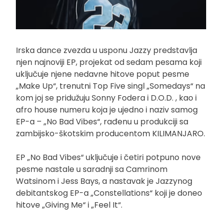
Irska dance zvezda u usponu Jazzy predstavlja
njen najnoviji EP, projekat od sedam pesama koji
uključuje njene nedavne hitove poput pesme
„Make Up“, trenutni Top Five singl „Somedays“ na
kom joj se pridužuju Sonny Fodera i D.O.D. , kao i
afro house numeru koja je ujedno i naziv samog
EP-a – „No Bad Vibes“, rađenu u produkciji sa
zambijsko-škotskim producentom KILIMANJARO.
EP „No Bad Vibes“ uključuje i četiri potpuno nove
pesme nastale u saradnji sa Camrinom
Watsinom i Jess Bays, a nastavak je Jazzynog
debitantskog EP-a „Constellations“ koji je doneo
hitove „Giving Me“ i „Feel It“.