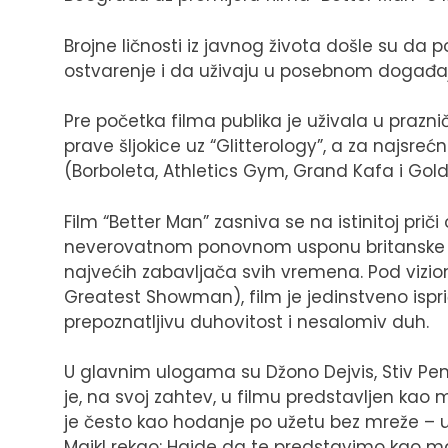
Brojne ličnosti iz javnog života došle su da
ostvarenje i da uživaju u posebnom događaj
Pre početka filma publika je uživala u prazni
prave šljokice uz “Glitterology”, a za najsreć
(Borboleta, Athletics Gym, Grand Kafa i Gol
Film “Better Man” zasniva se na istinitoj p
neverovatnom ponovnom usponu britanske po
najvećih zabavljača svih vremena. Pod vizio
Greatest Showman), film je jedinstveno ispri
prepoznatljivu duhovitost i nesalomiv duh.
U glavnim ulogama su Džono Dejvis, Stiv Pembe
je, na svoj zahtev, u filmu predstavljen kao 
je često kao hodanje po užetu bez mreže – u
Majkl rekao: Hajde da te predstavimo kao maj