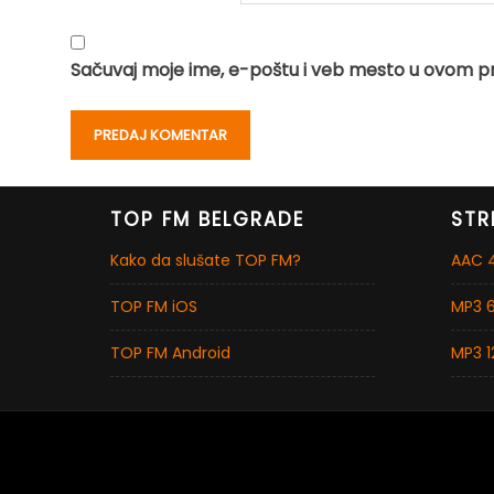
Sačuvaj moje ime, e-poštu i veb mesto u ovom p
TOP FM BELGRADE
STR
Kako da slušate TOP FM?
AAC 4
TOP FM iOS
MP3 6
TOP FM Android
MP3 1