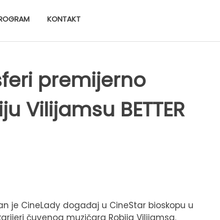
ROGRAM
KONTAKT
feri premijerno
iju Vilijamsu BETTER
žan je CineLady događaj u CineStar bioskopu u
arijeri čuvenog muzičara Robija Vilijamsa.