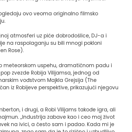
 pogledaju ovo veoma originalno filmsko
u.
čnoj atmosferi uz piće dobrodošlice, DJ-a i
nije na raspolaganju su bili mnogi pokloni
den Rose).
riči o meteorskom uspehu, dramatičnom padu i
p zvezde Robija Vilijamsa, jednog od
narskim vođstvom Majkla Grejsija (The
čan iz Robijeve perspektive, prikazujući njegovu
rton, i drugi, a Robi Vilijams takođe igra, ali
majmun. „Industrija zabave kao i ceo moj život
vek na ivici, a često sam i padao. Kada mi je
muna, znao sam da je to rizično i uzbudljivo.