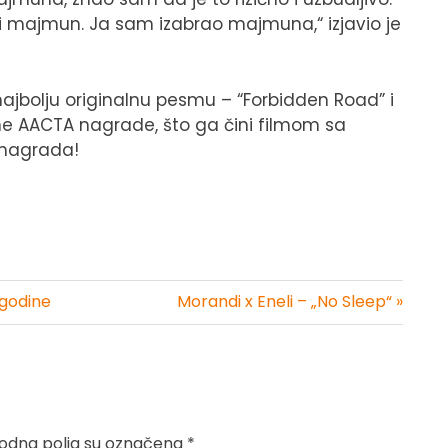
, ili majmun. Ja sam izabrao majmuna,“ izjavio je
najbolju originalnu pesmu – “Forbidden Road” i
žne AACTA nagrade, što ga čini filmom sa
h nagrada!
 godine
Morandi x Eneli – „No Sleep“ »
dna polja su označena
*