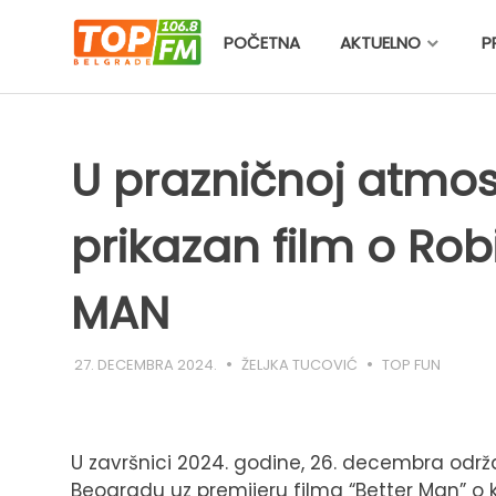
Skip
to
POČETNA
AKTUELNO
P
content
U prazničnoj atmos
prikazan film o Rob
MAN
27. DECEMBRA 2024.
ŽELJKA TUCOVIĆ
TOP FUN
U završnici 2024. godine, 26. decembra odr
Beogradu uz premijeru filma “Better Man” o k