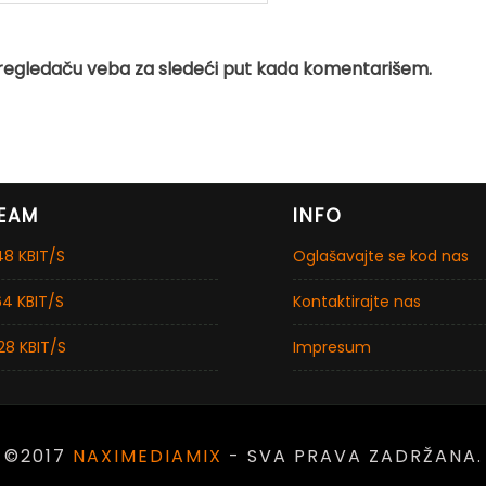
regledaču veba za sledeći put kada komentarišem.
EAM
INFO
8 KBIT/S
Oglašavajte se kod nas
4 KBIT/S
Kontaktirajte nas
28 KBIT/S
Impresum
©2017
NAXIMEDIAMIX
- SVA PRAVA ZADRŽANA.