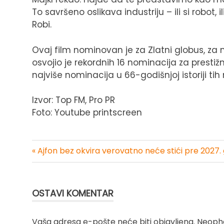
To savršeno oslikava industriju – ili si robot
Robi.
Ovaj film nominovan je za Zlatni globus, za 
osvojio je rekordnih 16 nominacija za presti
najviše nominacija u 66-godišnjoj istoriji ti
Izvor: Top FM, Pro PR
Foto: Youtube printscreen
« Ajfon bez okvira verovatno neće stići pre 2027.
Kretanje
članka
OSTAVI KOMENTAR
Vaša adresa e-pošte neće biti objavljena.
Neopho