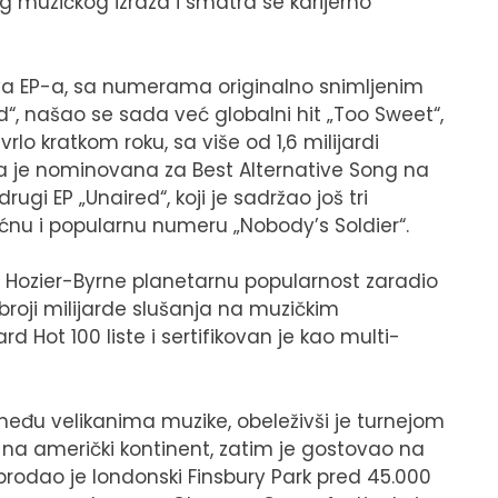
 muzičkog izraza i smatra se karijerno
va EP-a, sa numerama originalno snimljenim
“, našao se sada već globalni hit „Too Sweet“,
lo kratkom roku, sa više od 1,6 milijardi
a je nominovana za Best Alternative Song na
ugi EP „Unaired“, koji je sadržao još tri
ćnu i popularnu numeru „Nobody’s Soldier“.
n Hozier-Byrne planetarnu popularnost zaradio
broji milijarde slušanja na muzičkim
 Hot 100 liste i sertifikovan je kao multi-
 među velikanima muzike, obeleživši je turnejom
na američki kontinent, zatim je gostovao na
prodao je londonski Finsbury Park pred 45.000