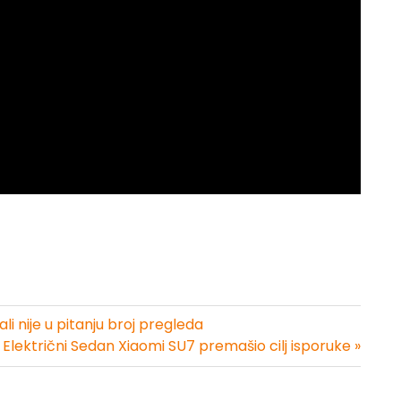
i nije u pitanju broj pregleda
Električni Sedan Xiaomi SU7 premašio cilj isporuke »