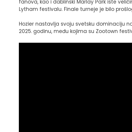
fanova, kao i dablinski Marlay Park iste veli
Lytham festivalu. Finale turneje je bilo proš
Hozier nastavlja svoju svetsku dominaciju 
2025. godinu, među kojima su Zootown festiva