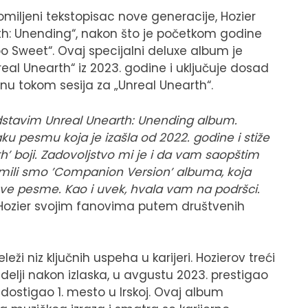
miljeni tekstopisac nove generacije, Hozier
h: Unending“, nakon što je početkom godine
o Sweet“. Ovaj specijalni deluxe album je
eal Unearth“ iz 2023. godine i uključuje dosad
nu tokom sesija za „Unreal Unearth“.
dstavim Unreal Unearth: Unending album.
ku pesmu koja je izašla od 2022. godine i stiže
th’ boji. Zadovoljstvo mi je i da vam saopštim
emili smo ’Companion Version’ albuma, koja
ve pesme. Kao i uvek, hvala vam na podršci.
 Hozier svojim fanovima putem društvenih
ži niz ključnih uspeha u karijeri. Hozierov treći
edelji nakon izlaska, u avgustu 2023. prestigao
 dostigao 1. mesto u Irskoj. Ovaj album