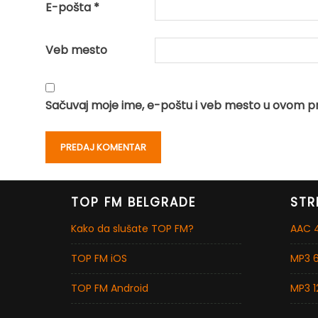
E-pošta
*
Veb mesto
Sačuvaj moje ime, e-poštu i veb mesto u ovom p
TOP FM BELGRADE
STR
Kako da slušate TOP FM?
AAC 4
TOP FM iOS
MP3 6
TOP FM Android
MP3 1