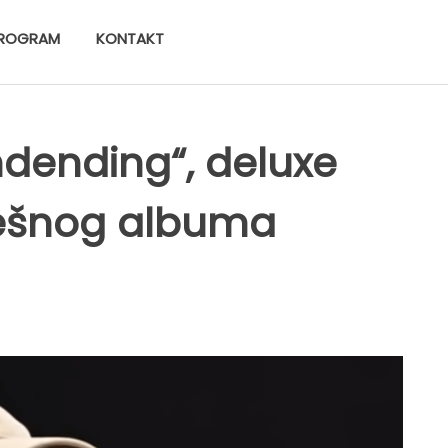
ROGRAM
KONTAKT
ndending“, deluxe
pešnog albuma