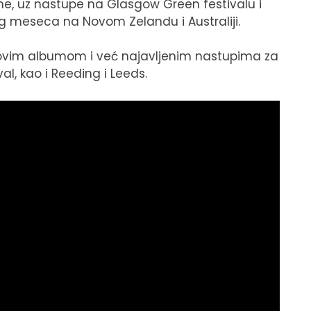
čine, uz nastupe na Glasgow Green festivalu i
log meseca na Novom Zelandu i Australiji.
novim albumom i već najavljenim nastupima za
l, kao i Reeding i Leeds.