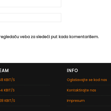
regledaču veba za sledeći put kada komentarišem.
EAM
INFO
8 KBIT/S
Oglašavajte se kod nas
4 KBIT/S
Kontaktirajte nas
28 KBIT/S
Impresum