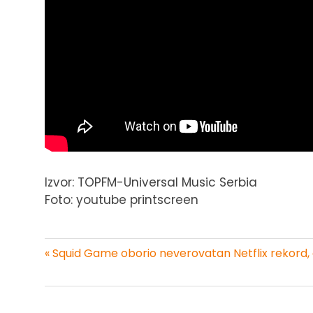
Izvor: TOPFM-Universal Music Serbia
Foto: youtube printscreen
« Squid Game oborio neverovatan Netflix rekord, al
Kretanje
članka