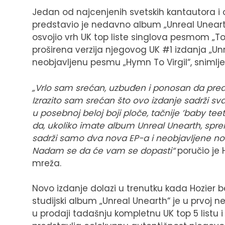
Jedan od najcenjenih svetskih kantautora i o
predstavio je nedavno album „Unreal Uneart
osvojio vrh UK top liste singlova pesmom „To
proširena verzija njegovog UK #1 izdanja „Unr
neobjavljenu pesmu „Hymn To Virgil“, snimlje
„Vrlo sam srećan, uzbuđen i ponosan da pre
Izrazito sam srećan što ovo izdanje sadrži sva
u posebnoj beloj boji ploče, tačnije ’baby tee
da, ukoliko imate album Unreal Unearth, spr
sadrži samo dva nova EP-a i neobjavljene no
Nadam se da će vam se dopasti“
poručio je
mreža.
Novo izdanje dolazi u trenutku kada Hozier bele
studijski album „Unreal Unearth“ je u prvoj n
u prodaji tadašnju kompletnu UK top 5 listu i