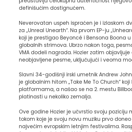
predstavlja celokupnu autentičnost njegovog
definišućim dostignućem.
Neverovatan uspeh ispraćen je i izlaskom d
za „Unreal Unearth“. Na prvom EP-ju „Unheard
koji je prestigao Beyoncé i Bensona Boona u vr
globalnih strimova. Ubrzo nakon toga, pesm
VMA dodeli nagrada. Hozier zatim objavljuje dr
neobjavljene pesme, uključujući i veoma mo
Slavni 34-godišnji irski umetnik Andrew Joh
je globalnim hitom „Take Me To Church“ koji 
platformama, a našao se na 2. mestu Billboard
platinasti u nekoliko zemalja.
Ove godine Hozier je učvrstio svoju poziciju
tokom koje je svoju novu muziku prvo doneo 
najvećim evropskim letnjim festivalima. Ras