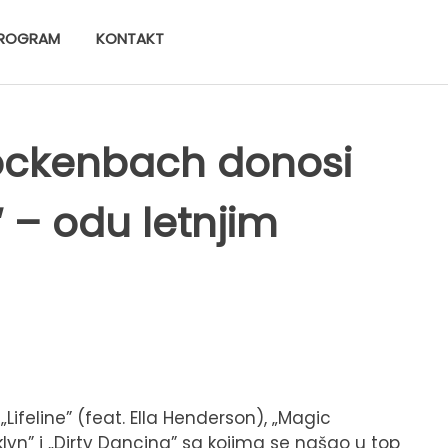
ROGRAM
KONTAKT
ockenbach donosi
 – odu letnjim
„Lifeline” (feat. Ella Henderson), „Magic
lyn” i „Dirty Dancing” sa kojima se našao u top