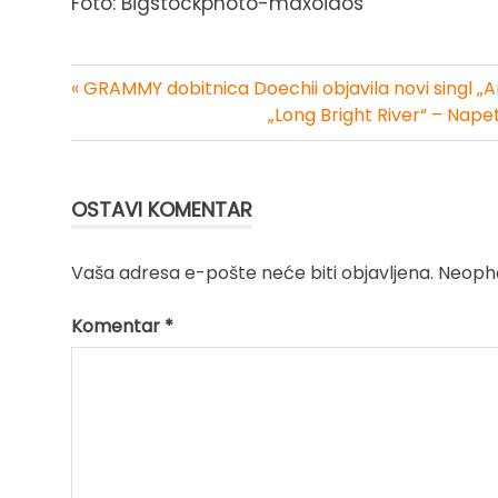
Foto: Bigstockphoto-maxoidos
« GRAMMY dobitnica Doechii objavila novi singl „A
Kretanje
„Long Bright River“ – Nap
članka
OSTAVI KOMENTAR
Vaša adresa e-pošte neće biti objavljena.
Neopho
Komentar
*