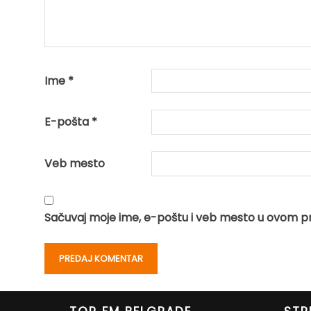
Ime
*
E-pošta
*
Veb mesto
Sačuvaj moje ime, e-poštu i veb mesto u ovom p