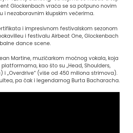
ucent Glockenbach vraća se sa potpuno novim
u i nezaboravnim klupskim večerima.
sertifikata i impresivnom festivalskom sezonom
okavilleu i festivalu Airbeat One, Glockenbach
lobalne dance scene.
Jean Martine, muzičarkom moćnog vokala, koja
ng platformama, kao što su „Head, Shoulders,
 i „Overdrive“ (više od 450 miliona strimova).
hultea, pa čak i legendarnog Burta Bacharacha.