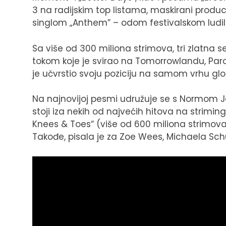
3 na radijskim top listama, maskirani prod
singlom „Anthem” – odom festivalskom ludil
Sa više od 300 miliona strimova, tri zlatna 
tokom koje je svirao na Tomorrowlandu, Paro
je učvrstio svoju poziciju na samom vrhu g
Na najnovijoj pesmi udružuje se s Normom 
stoji iza nekih od najvećih hitova na strimi
Knees & Toes“ (više od 600 miliona strimova)
Takođe, pisala je za Zoe Wees, Michaela Sc