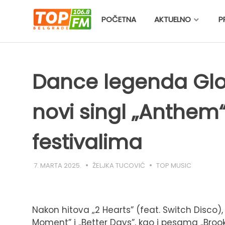
Skip
to
POČETNA
AKTUELNO
P
content
Dance legenda Gl
novi singl „Anthem“
festivalima
7. MARTA 2025.
ŽELJKA TUCOVIĆ
TOP MUSIC
Nakon hitova „2 Hearts” (feat. Switch Disco), 
Moment” i „Better Days”, kao i pesama „Brook