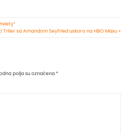
nxiety“
eti Triler sa Amandom Seyfried uskoro na HBO Maxu »
dna polja su označena
*