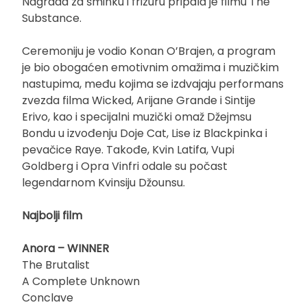
Nagrada za šminku i frizuru pripala je filmu The
Substance.
Ceremoniju je vodio Konan O’Brajen, a program
je bio obogaćen emotivnim omažima i muzičkim
nastupima, među kojima se izdvajaju performans
zvezda filma Wicked, Arijane Grande i Sintije
Erivo, kao i specijalni muzički omaž Džejmsu
Bondu u izvođenju Doje Cat, Lise iz Blackpinka i
pevačice Raye. Takođe, Kvin Latifa, Vupi
Goldberg i Opra Vinfri odale su počast
legendarnom Kvinsiju Džounsu.
Najbolji film
Anora – WINNER
The Brutalist
A Complete Unknown
Conclave