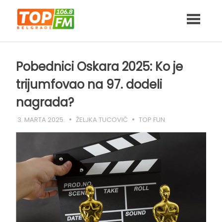
Skip
to
content
Pobednici Oskara 2025: Ko je
trijumfovao na 97. dodeli
nagrada?
3. MARTA 2025.
ŽELJKA TUCOVIĆ
TOP FUN