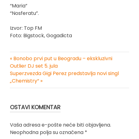
“Maria”
“Nosferatu”.
Izvor: Top FM
Foto: Bigstock, Gogadicta
« Bonobo prvi put u Beogradu – ekskluzivni
Kretanje
Outlier DJ set 5. jula
Superzvezda Gigi Perez predstavlja novi singl
članka
„Chemistry“ »
OSTAVI KOMENTAR
Vaša adresa e-pošte neće biti objavljena.
Neophodna polja su označena
*