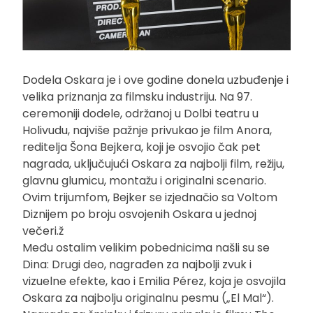
Dodela Oskara je i ove godine donela uzbuđenje i
velika priznanja za filmsku industriju. Na 97.
ceremoniji dodele, održanoj u Dolbi teatru u
Holivudu, najviše pažnje privukao je film Anora,
reditelja Šona Bejkera, koji je osvojio čak pet
nagrada, uključujući Oskara za najbolji film, režiju,
glavnu glumicu, montažu i originalni scenario.
Ovim trijumfom, Bejker se izjednačio sa Voltom
Diznijem po broju osvojenih Oskara u jednoj
večeri.ž
Među ostalim velikim pobednicima našli su se
Dina: Drugi deo, nagrađen za najbolji zvuk i
vizuelne efekte, kao i Emilia Pérez, koja je osvojila
Oskara za najbolju originalnu pesmu („El Mal“).