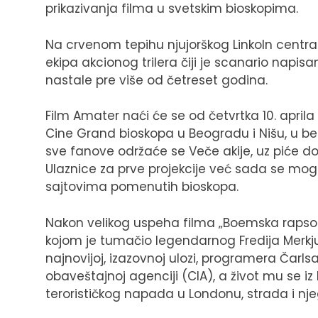
prikazivanja filma u svetskim bioskopima.
Na crvenom tepihu njujorškog Linkoln centr
ekipa akcionog trilera čiji je scanario napi
nastale pre više od četreset godina.
Film Amater naći će se od četvrtka 10. apri
Cine Grand bioskopa u Beogradu i Nišu, u beo
sve fanove održaće se Veče akije, uz piće do
Ulaznice za prve projekcije već sada se mog
sajtovima pomenutih bioskopa.
Nakon velikog uspeha filma „Boemska rapso
kojom je tumačio legendarnog Fredija Merk
najnovijoj, izazovnoj ulozi, programera Čarls
obaveštajnoj agenciji (CIA), a život mu se 
terorističkog napada u Londonu, strada i nj