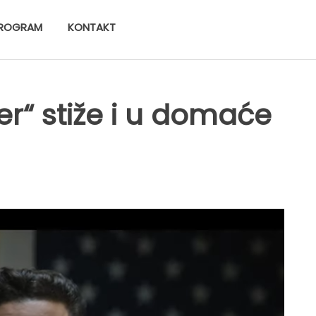
ROGRAM
KONTAKT
ter“ stiže i u domaće