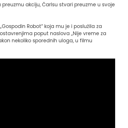
a preuzmu akciju, Čarlsu stvari preuzme u svoje
„Gospodin Robot“ koja mu je i poslužila za
m ostavrenjima poput naslova „Nije vreme za
kon nekoliko sporednih uloga, u filmu