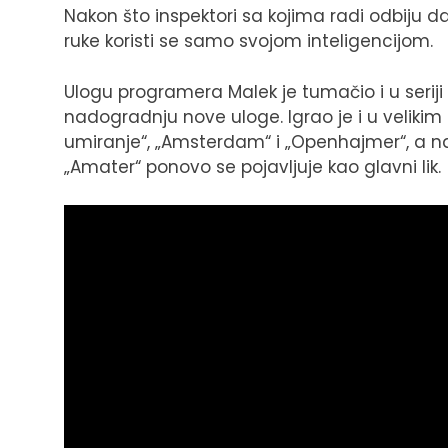
Nakon što inspektori sa kojima radi odbiju d
ruke koristi se samo svojom inteligencijom.
Ulogu programera Malek je tumačio i u seriji 
nadogradnju nove uloge. Igrao je i u veliki
umiranje“, „Amsterdam“ i „Openhajmer“, a na
„Amater“ ponovo se pojavljuje kao glavni lik.