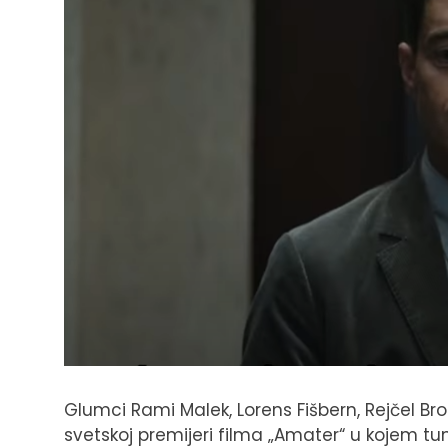
Glumci Rami Malek, Lorens Fišbern, Rejčel Bro
svetskoj premijeri filma „Amater“ u kojem tu