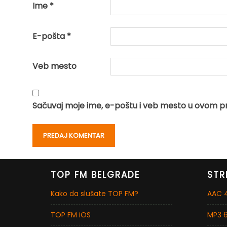
Ime
*
E-pošta
*
Veb mesto
Sačuvaj moje ime, e-poštu i veb mesto u ovom p
TOP FM BELGRADE
STR
Kako da slušate TOP FM?
AAC 4
TOP FM iOS
MP3 6