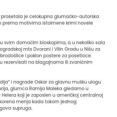
a prošetala je celokupna glumačko-autorska
san prema motivima istoimene krimi novele
la u svim domaćim bioskopima, a u nekoliko sala
gradskoj mts Dvorani i Vilin Gradu u Nišu za
brodošlice i poklon postere za posetioce.
u rezervisati na blagajnama ili zvaničnim
dija“ i nagrade Oskar za glavnu mušku ulogu
jurija, glumca Ramija Maleka gledamo u
a Helera koji je zaposlen u američkoj centralnoj
iz korena menja kada tokom jednog
egova supruga.