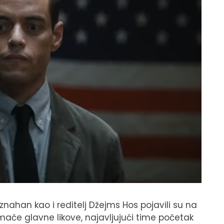
znahan kao i reditelj Džejms Hos pojavili su na
mače glavne likove, najavljujući time početak