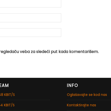
regledaču veba za sledeći put kada komentarišem.
EAM
INFO
8 KBIT/S
Oglašavajte se kod nas
4 KBIT/S
Kontaktirajte nas