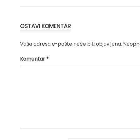
Kretanje
članka
OSTAVI KOMENTAR
Vaša adresa e-pošte neće biti objavljena.
Neopho
Komentar
*