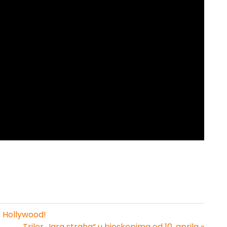
n Hollywood!
Triler „Igra straha“ u bioskopima od 10. aprila »