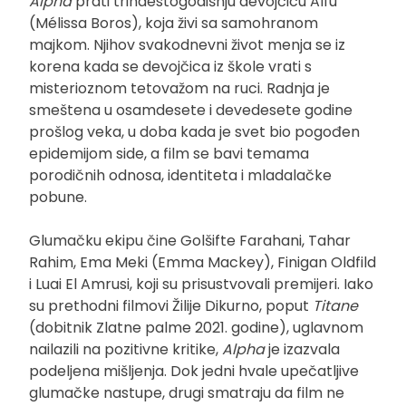
Alpha
prati trinaestogodišnju devojčicu Alfu
(Mélissa Boros), koja živi sa samohranom
majkom. Njihov svakodnevni život menja se iz
korena kada se devojčica iz škole vrati s
misterioznom tetovažom na ruci. Radnja je
smeštena u osamdesete i devedesete godine
prošlog veka, u doba kada je svet bio pogođen
epidemijom side, a film se bavi temama
porodičnih odnosa, identiteta i mladalačke
pobune.
Glumačku ekipu čine Golšifte Farahani, Tahar
Rahim, Ema Meki (Emma Mackey), Finigan Oldfild
i Luai El Amrusi, koji su prisustvovali premijeri. Iako
su prethodni filmovi Žilije Dikurno, poput
Titane
(dobitnik Zlatne palme 2021. godine), uglavnom
nailazili na pozitivne kritike,
Alpha
je izazvala
podeljena mišljenja. Dok jedni hvale upečatljive
glumačke nastupe, drugi smatraju da film ne