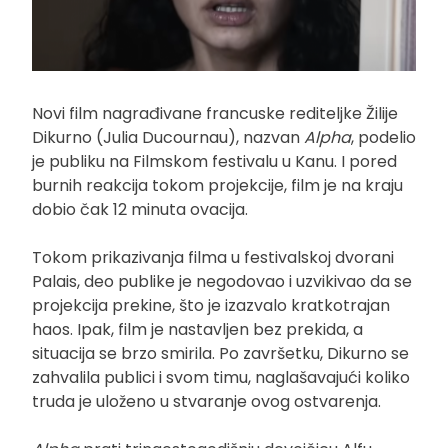
Novi film nagrađivane francuske rediteljke Žilije
Dikurno (Julia Ducournau), nazvan
Alpha
, podelio
je publiku na Filmskom festivalu u Kanu. I pored
burnih reakcija tokom projekcije, film je na kraju
dobio čak 12 minuta ovacija.
Tokom prikazivanja filma u festivalskoj dvorani
Palais, deo publike je negodovao i uzvikivao da se
projekcija prekine, što je izazvalo kratkotrajan
haos. Ipak, film je nastavljen bez prekida, a
situacija se brzo smirila. Po završetku, Dikurno se
zahvalila publici i svom timu, naglašavajući koliko
truda je uloženo u stvaranje ovog ostvarenja.