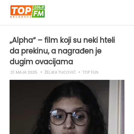
Skip
to
content
„Alpha“ – film koji su neki hteli
da prekinu, a nagrađen je
dugim ovacijama
21. MAJA 2025.
ŽELJKA TUCOVIĆ
TOP FUN