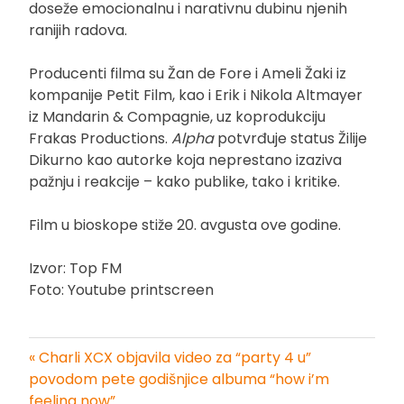
doseže emocionalnu i narativnu dubinu njenih
ranijih radova.
Producenti filma su Žan de Fore i Ameli Žaki iz
kompanije Petit Film, kao i Erik i Nikola Altmayer
iz Mandarin & Compagnie, uz koprodukciju
Frakas Productions.
Alpha
potvrđuje status Žilije
Dikurno kao autorke koja neprestano izaziva
pažnju i reakcije – kako publike, tako i kritike.
Film u bioskope stiže 20. avgusta ove godine.
Izvor: Top FM
Foto: Youtube printscreen
« Charli XCX objavila video za “party 4 u”
Kretanje
povodom pete godišnjice albuma “how i’m
feeling now”