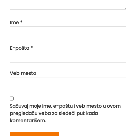
Ime
*
E-pošta
*
Veb mesto
Sačuvaj moje ime, e-poštu i veb mesto u ovom
pregledaču veba za sledeći put kada
komentarišem.