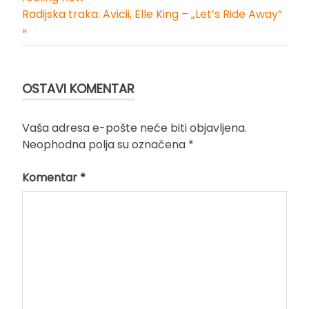
članka
Radijska traka: Avicii, Elle King – „Let’s Ride Away“
»
OSTAVI KOMENTAR
Vaša adresa e-pošte neće biti objavljena.
Neophodna polja su označena
*
Komentar
*