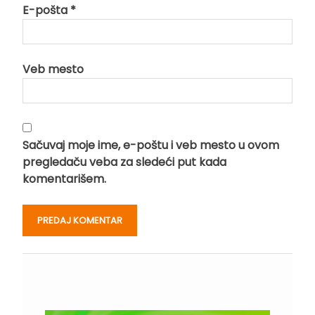
E-pošta
*
Veb mesto
Sačuvaj moje ime, e-poštu i veb mesto u ovom
pregledaču veba za sledeći put kada
komentarišem.