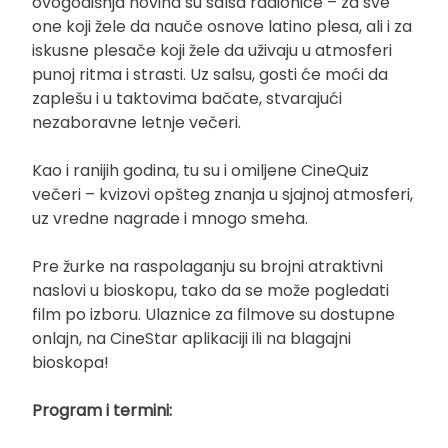
ovogodišnja novina su salsa radionice – za sve
one koji žele da nauče osnove latino plesa, ali i za
iskusne plesače koji žele da uživaju u atmosferi
punoj ritma i strasti. Uz salsu, gosti će moći da
zaplešu i u taktovima bačate, stvarajući
nezaboravne letnje večeri.
Kao i ranijih godina, tu su i omiljene CineQuiz
večeri – kvizovi opšteg znanja u sjajnoj atmosferi,
uz vredne nagrade i mnogo smeha.
Pre žurke na raspolaganju su brojni atraktivni
naslovi u bioskopu, tako da se može pogledati
film po izboru. Ulaznice za filmove su dostupne
onlajn, na CineStar aplikaciji ili na blagajni
bioskopa!
Program i termini: