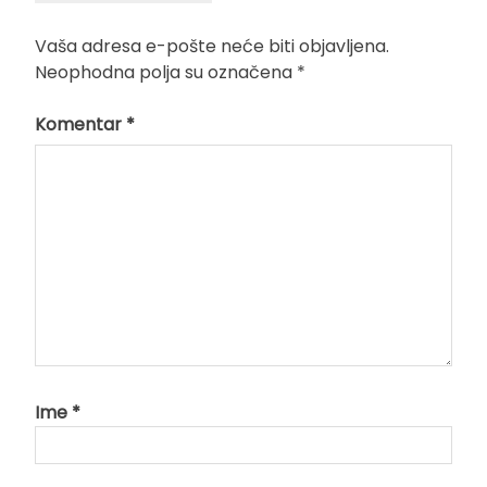
Vaša adresa e-pošte neće biti objavljena.
Neophodna polja su označena
*
Komentar
*
Ime
*