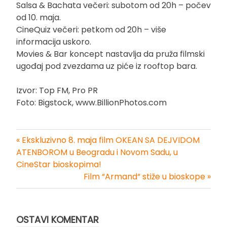
Salsa & Bachata večeri: subotom od 20h – počev
od 10. maja.
CineQuiz večeri: petkom od 20h – više
informacija uskoro.
Movies & Bar koncept nastavlja da pruža filmski
ugođaj pod zvezdama uz piće iz rooftop bara.
Izvor: Top FM, Pro PR
Foto: Bigstock, www.BillionPhotos.com
« Ekskluzivno 8. maja film OKEAN SA DEJVIDOM
Kretanje
ATENBOROM u Beogradu i Novom Sadu, u
CineStar bioskopima!
članka
Film “Armand“ stiže u bioskope »
OSTAVI KOMENTAR