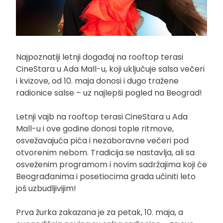
Najpoznatiji letnji događaj na rooftop terasi
CineStara u Ada Mall-u, koji uključuje salsa večeri
i kvizove, od 10. maja donosi i dugo tražene
radionice salse – uz najlepši pogled na Beograd!
Letnji vajb na rooftop terasi CineStara u Ada
Mall-u i ove godine donosi tople ritmove,
osvežavajuća pića i nezaboravne večeri pod
otvorenim nebom. Tradicija se nastavlja, ali sa
osveženim programom i novim sadržajima koji će
Beograđanima i posetiocima grada učiniti leto
još uzbudljivijim!
Prva žurka zakazana je za petak, 10. maja, a