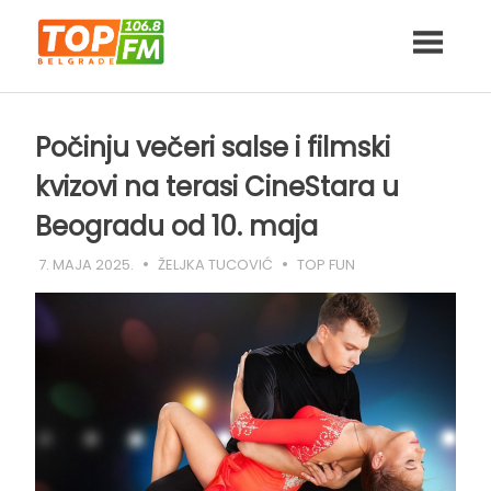
Skip
to
content
Počinju večeri salse i filmski
kvizovi na terasi CineStara u
Beogradu od 10. maja
7. MAJA 2025.
ŽELJKA TUCOVIĆ
TOP FUN