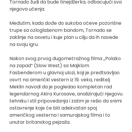
Tornado žudi da bude tinejdžerka, odbacujući sva
njegova učenja.
Međutim, kada dođe do sukoba očeve pozorišne
trupe sa ozloglašenom bandom, Tornado se
zaklinje na osvetu i kuje plan u cilju da ih navede
na svoju igru.
Nakon svog prvog dugometražnog filma „Polako
na zapad“ (Slow West) sa Majklom
Fasbenderom u glavnoj ulozi, koji je predtsavljao
osvrt na američki vestern iz 19. veka, reditelj
Meklin navodi da je pogledao kompletan rad
legendarnog Akira Kurosave, analizirajući njegovu
tehniku i stil pripovedanja i zatim je rešio da snimi
ostavrenje koje će biti adekvatan spoj
američkog vesterna i samurajskog filma i to
unutar britanskog pejzaža.