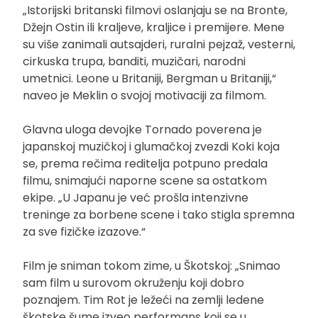
„Istorijski britanski filmovi oslanjaju se na Bronte,
Džejn Ostin ili kraljeve, kraljice i premijere. Mene
su više zanimali autsajderi, ruralni pejzaž, vesterni,
cirkuska trupa, banditi, muzičari, narodni
umetnici. Leone u Britaniji, Bergman u Britaniji,“
naveo je Meklin o svojoj motivaciji za filmom.
Glavna uloga devojke Tornado poverena je
japanskoj muzičkoj i glumačkoj zvezdi Koki koja
se, prema rečima reditelja potpuno predala
filmu, snimajući naporne scene sa ostatkom
ekipe. „U Japanu je već prošla intenzivne
treninge za borbene scene i tako stigla spremna
za sve fizičke izazove.“
Film je sniman tokom zime, u Škotskoj: „Snimao
sam film u surovom okruženju koji dobro
poznajem. Tim Rot je ležeći na zemlji ledene
škotske šume izveo performans koji se u