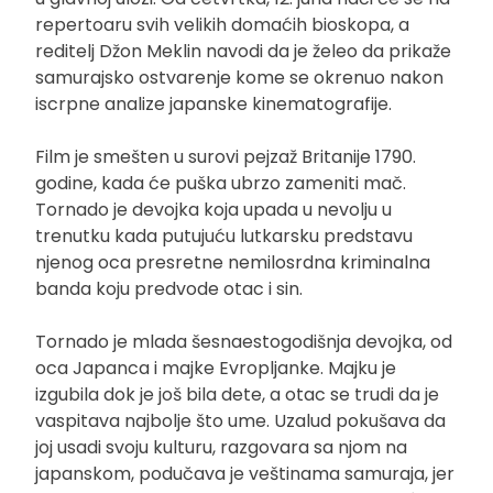
repertoaru svih velikih domaćih bioskopa, a
reditelj Džon Meklin navodi da je želeo da prikaže
samurajsko ostvarenje kome se okrenuo nakon
iscrpne analize japanske kinematografije.
Film je smešten u surovi pejzaž Britanije 1790.
godine, kada će puška ubrzo zameniti mač.
Tornado je devojka koja upada u nevolju u
trenutku kada putujuću lutkarsku predstavu
njenog oca presretne nemilosrdna kriminalna
banda koju predvode otac i sin.
Tornado je mlada šesnaestogodišnja devojka, od
oca Japanca i majke Evropljanke. Majku je
izgubila dok je još bila dete, a otac se trudi da je
vaspitava najbolje što ume. Uzalud pokušava da
joj usadi svoju kulturu, razgovara sa njom na
japanskom, podučava je veštinama samuraja, jer