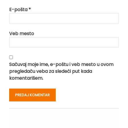
E-pošta
*
Veb mesto
Sačuvaj moje ime, e-poštu i veb mesto u ovom
pregledaču veba za sledeći put kada
komentarišem.