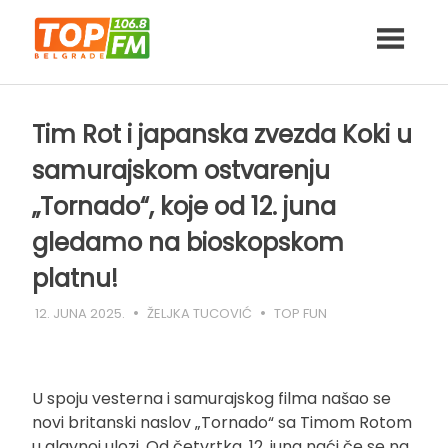
Skip
to
content
Tim Rot i japanska zvezda Koki u
samurajskom ostvarenju
„Tornado“, koje od 12. juna
gledamo na bioskopskom
platnu!
12. JUNA 2025.
ŽELJKA TUCOVIĆ
TOP FUN
U spoju vesterna i samurajskog filma našao se
novi britanski naslov „Tornado“ sa Timom Rotom
u glavnoj ulozi. Od četvrtka, 12. juna naći če se na