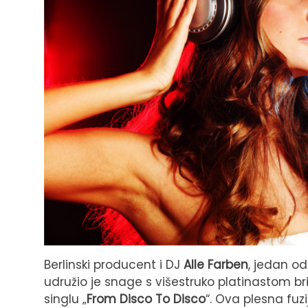
Berlinski producent i DJ
Alle Farben
, jedan od
udružio je snage s višestruko platinastom
singlu „
From Disco To Disco
“. Ova plesna fuz