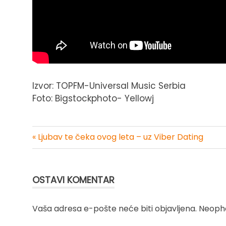
Izvor: TOPFM-Universal Music Serbia
Foto: Bigstockphoto- Yellowj
« Ljubav te čeka ovog leta – uz Viber Dating
Kretanje
članka
OSTAVI KOMENTAR
Vaša adresa e-pošte neće biti objavljena.
Neopho