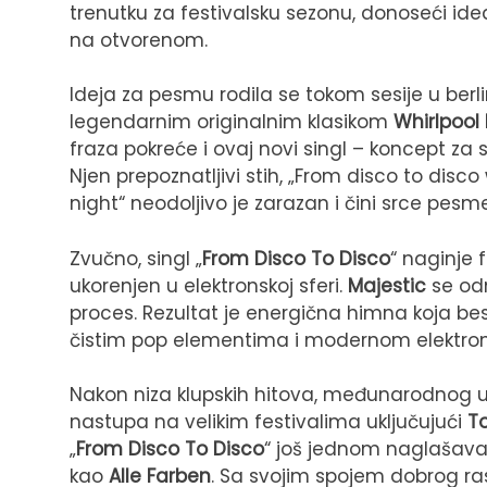
trenutku za festivalsku sezonu, donoseći ide
na otvorenom.
Ideja za pesmu rodila se tokom sesije u ber
legendarnim originalnim klasikom
Whirlpool
fraza pokreće i ovaj novi singl – koncept za
Njen prepoznatljivi stih, „From disco to dis
night“ neodoljivo je zarazan i čini srce pesme
Zvučno, singl „
From Disco To Disco
“ naginje
ukorenjen u elektronskoj sferi.
Majestic
se odm
proces. Rezultat je energična himna koja be
čistim pop elementima i modernom elektro
Nakon niza klupskih hitova, međunarodnog u
nastupa na velikim festivalima uključujući
T
„
From Disco To Disco
“ još jednom naglašav
kao
Alle Farben
. Sa svojim spojem dobrog ras