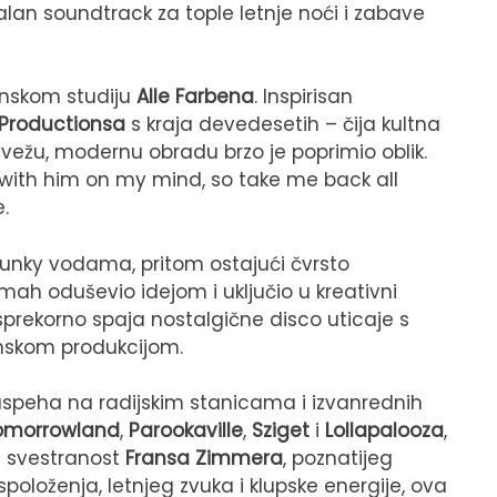
alan soundtrack za tople letnje noći i zabave
linskom studiju
Alle Farbena
. Inspirisan
 Productionsa
s kraja devedesetih – čija kultna
 svežu, modernu obradu brzo je poprimio oblik.
co with him on my mind, so take me back all
.
funky vodama, pritom ostajući čvrsto
ah oduševio idejom i uključio u kreativni
sprekorno spaja nostalgične disco uticaje s
nskom produkcijom.
speha na radijskim stanicama i izvanrednih
omorrowland
,
Parookaville
,
Sziget
i
Lollapalooza
,
a svestranost
Fransa Zimmera
, poznatijeg
položenja, letnjeg zvuka i klupske energije, ova