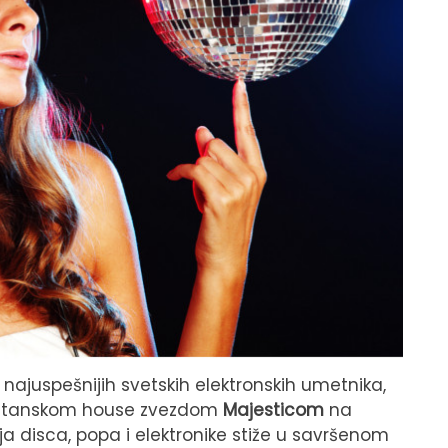
 najuspešnijih svetskih elektronskih umetnika,
 britanskom house zvezdom
Majesticom
na
ija disca, popa i elektronike stiže u savršenom