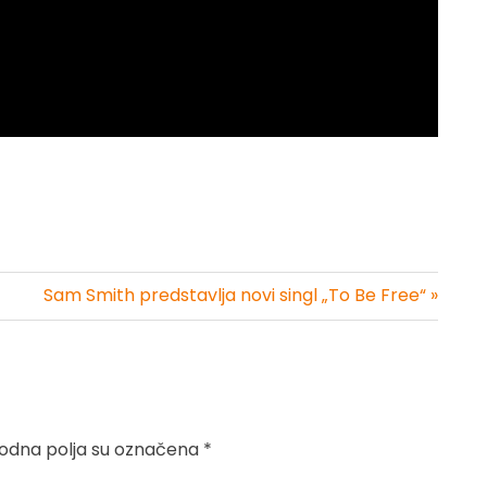
Sam Smith predstavlja novi singl „To Be Free“ »
dna polja su označena
*