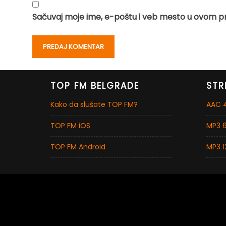
Sačuvaj moje ime, e-poštu i veb mesto u ovom p
TOP FM BELGRADE
STR
Kako da slušate TOP FM?
AAC 4
TOP FM iOS
MP3 6
TOP FM Android
MP3 1