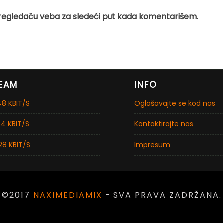
regledaču veba za sledeći put kada komentarišem.
EAM
INFO
8 KBIT/S
Oglašavajte se kod nas
4 KBIT/S
Kontaktirajte nas
28 KBIT/S
Impresum
©2017
NAXIMEDIAMIX
- SVA PRAVA ZADRŽANA.