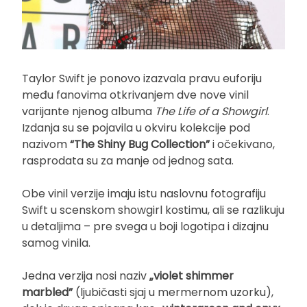
Taylor Swift je ponovo izazvala pravu euforiju
među fanovima otkrivanjem dve nove vinil
varijante njenog albuma
The Life of a Showgirl
.
Izdanja su se pojavila u okviru kolekcije pod
nazivom
“The Shiny Bug Collection”
i očekivano,
rasprodata su za manje od jednog sata.
Obe vinil verzije imaju istu naslovnu fotografiju
Swift u scenskom showgirl kostimu, ali se razlikuju
u detaljima – pre svega u boji logotipa i dizajnu
samog vinila.
Jedna verzija nosi naziv
„violet shimmer
marbled”
(ljubičasti sjaj u mermernom uzorku),