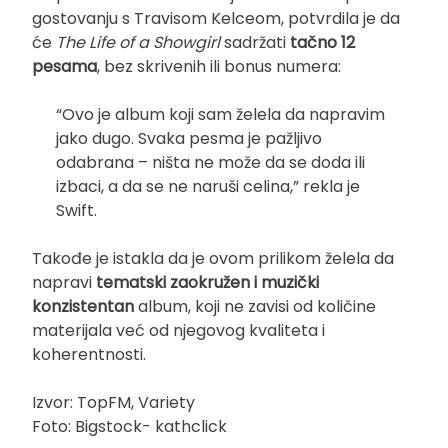
gostovanju s Travisom Kelceom, potvrdila je da
će
The Life of a Showgirl
sadržati
tačno 12
pesama
, bez skrivenih ili bonus numera:
“Ovo je album koji sam želela da napravim
jako dugo. Svaka pesma je pažljivo
odabrana – ništa ne može da se doda ili
izbaci, a da se ne naruši celina,” rekla je
Swift.
Takođe je istakla da je ovom prilikom želela da
napravi
tematski zaokružen i muzički
konzistentan
album, koji ne zavisi od količine
materijala već od njegovog kvaliteta i
koherentnosti.
Izvor: TopFM, Variety
Foto: Bigstock- kathclick