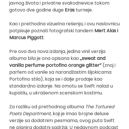
javnog života i privatne svakodnevice tokom
gotovo dve godine duge
Eras
turneje.
Kao i prethodna vizuelna rešenja, i ovu naslovnicu
potpisuje poznati fotografski tandem
Mert Alas i
Marcus Piggott
.
Pre ova dva nova izdanja, jedina vinil verzija
albuma bila je ona opisana kao
„sweat and
vanilla perfume portofino orange glitter”
(znoj i
parfem od vanile sa narandžastim šljokicama
Portofino stila), koja se i dalje prodaje kao
standardno izdanje. Na omotu se Swift nalazi u
kupatilu, u ukrašenom scenskom kostimu.
Za razliku od prethodnog albuma
The Tortured
Poets Department
, koji je imao brojne deluxe
verzije sa dodatnim pesmama, ovog puta Swift
ne planira dodatni sadržaj. U nedavnom podcast