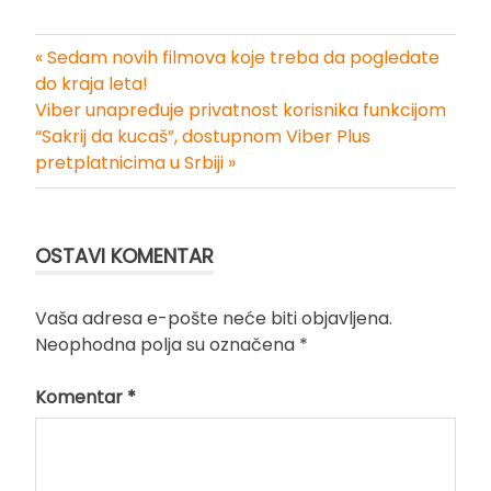
« Sedam novih filmova koje treba da pogledate
Kretanje
do kraja leta!
Viber unapređuje privatnost korisnika funkcijom
članka
“Sakrij da kucaš”, dostupnom Viber Plus
pretplatnicima u Srbiji »
OSTAVI KOMENTAR
Vaša adresa e-pošte neće biti objavljena.
Neophodna polja su označena
*
Komentar
*