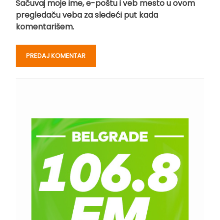
Sačuvaj moje ime, e-poštu i veb mesto u ovom
pregledaču veba za sledeći put kada
komentarišem.