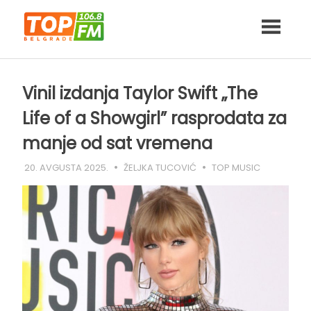
Skip
to
content
Vinil izdanja Taylor Swift „The
Life of a Showgirl” rasprodata za
manje od sat vremena
20. AVGUSTA 2025.
ŽELJKA TUCOVIĆ
TOP MUSIC