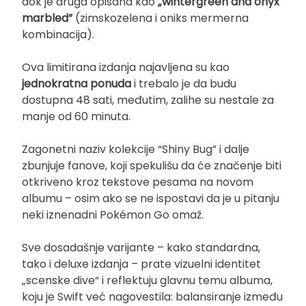
dok je druga opisana kao
„wintergreen and onyx
marbled”
(zimskozelena i oniks mermerna
kombinacija).
Ova limitirana izdanja najavljena su kao
jednokratna ponuda
i trebalo je da budu
dostupna 48 sati, međutim, zalihe su nestale za
manje od 60 minuta.
Zagonetni naziv kolekcije “Shiny Bug” i dalje
zbunjuje fanove, koji spekulišu da će značenje biti
otkriveno kroz tekstove pesama na novom
albumu – osim ako se ne ispostavi da je u pitanju
neki iznenadni Pokémon Go omaž.
Sve dosadašnje varijante – kako standardna,
tako i deluxe izdanja – prate vizuelni identitet
„scenske dive“ i reflektuju glavnu temu albuma,
koju je Swift već nagovestila: balansiranje između