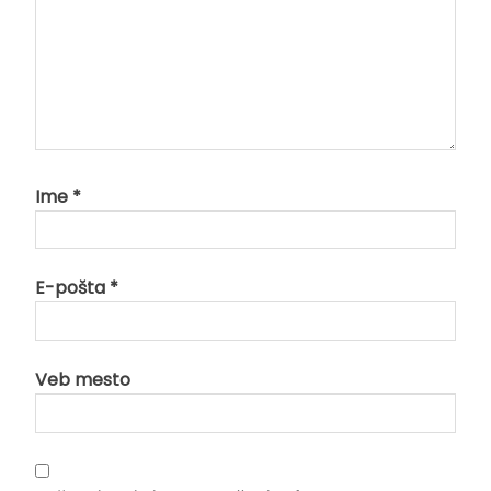
Ime
*
E-pošta
*
Veb mesto