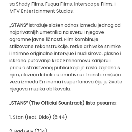
sa Shady Films, Fuqua Films, Interscope Films, i
MTV Entertainment Studios.
„STANS“
istražuje složen odnos između jednog od
najprivatnijih umetnika na svetu i njegove
ogromne javne ličnosti. Film kombinuje
stilizovane rekonstrukcije, retke arhivske snimke
i intimne originalne intervjue i nudi sirovo, glasno i
iskreno putovanje kroz Eminemovu karijeru i
priču o strastvenoj publici koja je rasla zajedno s
njim, ulazeći duboko u emotivnu i transformišuću
vezu između Eminema i superfanova čije je živote
njegova muzika oblikovala.
„STANS“ (The Official Sountrack) lista pesama:
1. Stan (feat. Dido) (6:44)
2. Bad Guy (7:14)