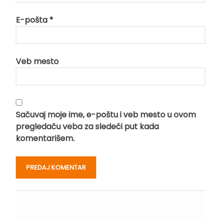
E-pošta
*
Veb mesto
Sačuvaj moje ime, e-poštu i veb mesto u ovom
pregledaču veba za sledeći put kada
komentarišem.