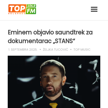
Skip
to
content
Eminem objavio saundtrek za
dokumentarac „STANS“
1. SEPTEMBRA 2025.
ŽELJKA TUCOVIĆ
TOP MUSIC