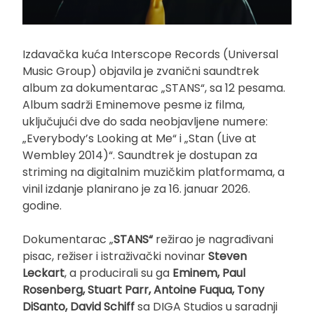
Izdavačka kuća Interscope Records (Universal
Music Group) objavila je zvanični saundtrek
album za dokumentarac „STANS“, sa 12 pesama.
Album sadrži Eminemove pesme iz filma,
uključujući dve do sada neobjavljene numere:
„Everybody’s Looking at Me“ i „Stan (Live at
Wembley 2014)“. Saundtrek je dostupan za
striming na digitalnim muzičkim platformama, a
vinil izdanje planirano je za 16. januar 2026.
godine.
Dokumentarac „
STANS“
režirao je nagrađivani
pisac, režiser i istraživački novinar
Steven
Leckart
, a producirali su ga
Eminem, Paul
Rosenberg, Stuart Parr, Antoine Fuqua, Tony
DiSanto, David Schiff
sa DIGA Studios u saradnji