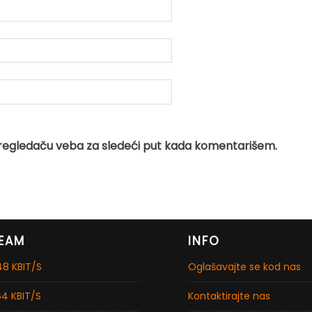
regledaču veba za sledeći put kada komentarišem.
EAM
INFO
8 KBIT/S
Oglašavajte se kod nas
4 KBIT/S
Kontaktirajte nas