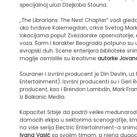
specijalnoj ulozi Džejkoba Stouna.
„The Librarians: The Next Chapter“ vodi gled
oko tvrđave Kalemegdan, crkve Svetog Marka,
lokacijama poput Zvezdarske opservatorije,
voza. Šarm i karakter Beograda potpuno su ut
evropski duh. Scene enterijera biblioteke sni
magije osmislile su kreativne
autorke
Jovana
Šouraner i izvršni producent je Din Devlin, uz
Entertainment). Izvršni producenti su i Geri R
producent, kao i Brendon Lambdin, Mark Frank
iz Balkanic Media.
Kapacitet Srbije da podrži velike međunarodn
domaćih ekipa u sektorima scenografije, š
na više serija Electric Entertainment-a snim
Ivana Vasić
sa svojim timom, a njena dugogo