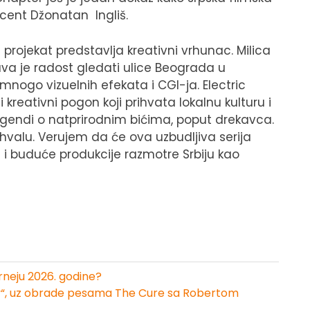
ucent Džonatan Ingliš.
j projekat predstavlja kreativni vrhunac. Milica
Prava je radost gledati ulice Beograda u
mnogo vizuelnih efekata i CGI-ja. Electric
kreativni pogon koji prihvata lokalnu kulturu i
 legendi o natprirodnim bićima, poput drekavca.
ohvalu. Verujem da će ova uzbudljiva serija
a i buduće produkcije razmotre Srbiju kao
neju 2026. godine?
ury“, uz obrade pesama The Cure sa Robertom