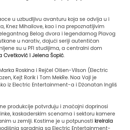
aoce u uzbudljivu avanturu koja se odvija u i
 Knez Mihailove, kao i na prepoznatljivim
 elegantnog Belog dvora i legendarnog Plavog
kane u narativ, dajući seriji autentičan
mljene su u PFI studijima, a centralni dom
 Cvetković i Jelena Šopić
.
 Marka Roskina i Rejčel Olšen-Vilson (Electric
ozen, Kejt Rorik i Tom MekRe. Noa Vajl je
o iz Electric Entertainment-a i Džonatan Ingliš
e produkcije potvrđuju i značajni doprinosi
minke, kaskaderskim scenama i sektoru kamere
anim u zemlji. Kostime je u potpunosti
kreirala
dišnja saradnja sa Electric Entertainment-