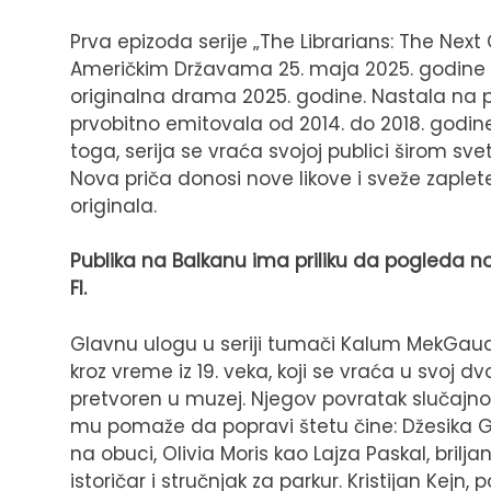
Prva epizoda serije „The Librarians: The Next
Američkim Državama 25. maja 2025. godine 
originalna drama 2025. godine. Nastala na po
prvobitno emitovala od 2014. do 2018. godine,
toga, serija se vraća svojoj publici širom sve
Nova priča donosi nove likove i sveže zaple
originala.
Publika na Balkanu ima priliku da pogleda n
FI.
Glavnu ulogu u seriji tumači Kalum MekGauan
kroz vreme iz 19. veka, koji se vraća u svoj d
pretvoren u muzej. Njegov povratak slučajno
mu pomaže da popravi štetu čine: Džesika Gr
na obuci, Olivia Moris kao Lajza Paskal, brilj
istoričar i stručnjak za parkur. Kristijan Kejn, 