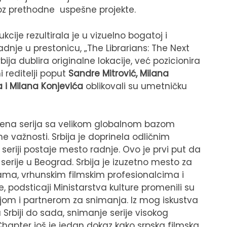
roz prethodne uspešne projekte.
ije rezultirala je u vizuelno bogatoj i
adnje u prestonicu, „The Librarians: The Next
ija dublira originalne lokacije, već pozicionira
ni reditelji poput
Sandre Mitrović, Milana
 i Milana Konjevića
oblikovali su umetničku
stvena serija sa velikom globalnom bazom
e važnosti. Srbija je doprinela odličnim
seriji postaje mesto radnje. Ovo je prvi put da
erije u Beograd. Srbija je izuzetno mesto za
ijama, vrhunskim filmskim profesionalcima i
 podsticaji Ministarstva kulture promenili su
cijom i partnerom za snimanja. Iz mog iskustva
Srbiji do sada, snimanje serije visokog
 Chapter još je jedan dokaz kako srpska filmska