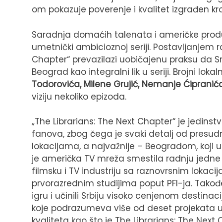
om pokazuje poverenje i kvalitet izgrađen k
Saradnja domaćih talenata i američke produkc
umetnički ambicioznoj seriji. Postavljanjem r
Chapter“ prevazilazi uobičajenu praksu da Srb
Beograd kao integralni lik u seriji. Brojni lokal
Todorovića, Milene Grujić, Nemanje Ćipranića
viziju nekoliko epizoda.
„The Librarians: The Next Chapter“ je jedin
fanova, zbog čega je svaki detalj od presudn
lokacijama, a najvažnije – Beogradom, koji u 
je američka TV mreža smestila radnju jedne s
filmsku i TV industriju sa raznovrsnim lokac
prvorazrednim studijima poput PFI-ja. Takođe,
igru i učinili Srbiju visoko cenjenom destina
koje podrazumeva više od deset projekata u 
kvaliteta kao što je The Librarians: The Next