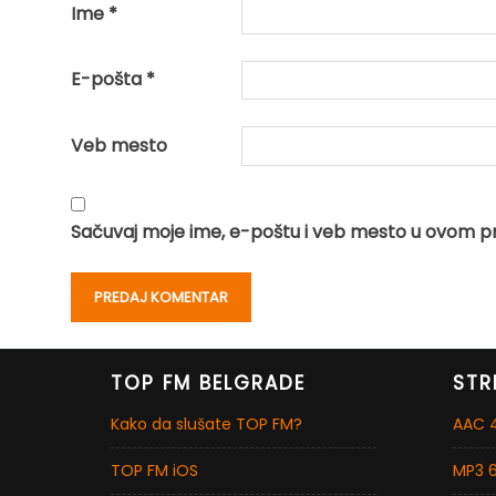
Ime
*
E-pošta
*
Veb mesto
Sačuvaj moje ime, e-poštu i veb mesto u ovom p
TOP FM BELGRADE
STR
Kako da slušate TOP FM?
AAC 4
TOP FM iOS
MP3 6