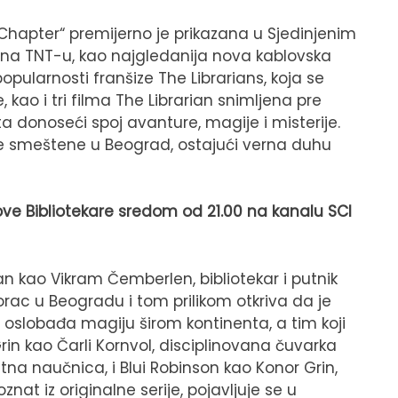
 Chapter“ premijerno je prikazana u Sjedinjenim
na TNT-u, kao najgledanija nova kablovska
pularnosti franšize The Librarians, koja se
 kao i tri filma The Librarian snimljena pre
ta donoseći spoj avanture, magije i misterije.
te smeštene u Beograd, ostajući verna duhu
ove Bibliotekare sredom od 21.00 na kanalu SCI
 kao Vikram Čemberlen, bibliotekar i putnik
vorac u Beogradu i tom prilikom otkriva da je
 oslobađa magiju širom kontinenta, a tim koji
in kao Čarli Kornvol, disciplinovana čuvarka
antna naučnica, i Blui Robinson kao Konor Grin,
poznat iz originalne serije, pojavljuje se u