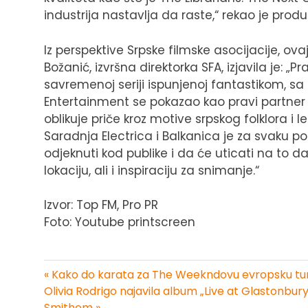
industrija nastavlja da raste,“ rekao je prod
Iz perspektive Srpske filmske asocijacije, ova
Božanić, izvršna direktorka SFA, izjavila je: „
savremenoj seriji ispunjenoj fantastikom, sa 
Entertainment se pokazao kao pravi partner i 
oblikuje priče kroz motive srpskog folklora i
Saradnja Electrica i Balkanica je za svaku p
odjeknuti kod publike i da će uticati na to d
lokaciju, ali i inspiraciju za snimanje.“
Izvor: Top FM, Pro PR
Foto: Youtube printscreen
« Kako do karata za The Weekndovu evropsku tur
Kretanje
Olivia Rodrigo najavila album „Live at Glastonb
Smithom »