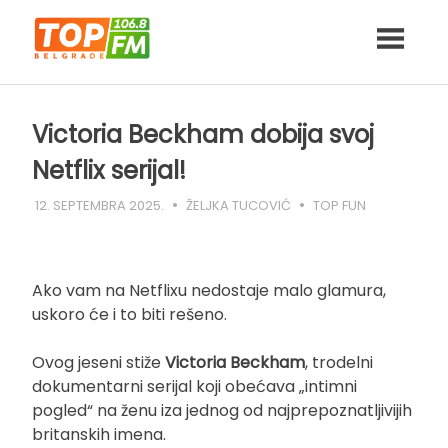
Skip
to
content
Victoria Beckham dobija svoj
Netflix serijal!
12. SEPTEMBRA 2025.
ŽELJKA TUCOVIĆ
TOP FUN
Ako vam na Netflixu nedostaje malo glamura,
uskoro će i to biti rešeno.
Ovog jeseni stiže
Victoria Beckham
, trodelni
dokumentarni serijal koji obećava „intimni
pogled“ na ženu iza jednog od najprepoznatljivijih
britanskih imena.