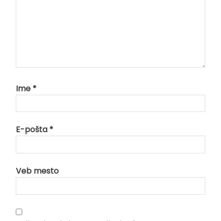
Ime
*
E-pošta
*
Veb mesto