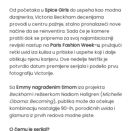
Od početaka u
Spice Girls
do uspeha kao modna
dizajnerka, Victoria Beckham decenijama
provodi u centru pažnje, stalno pronalazeći nove
načine da se reinventira. Sada će je kamere
pratiti dok se priprema za svoj najambiciozniji
revijski nastup na
Paris Fashion Week-u
, pružajući
retki uvid iza kulisa u pritiske i uspehe koji i dalje
oblikuju njenu karijeru. Ove nedelje Netflix je
potvrdio datum premijere serijala i podelio prvu
fotografiju Victorije.
Sa
Emmy nagrađenim timom
iza projekta
Beckham
i režiserkom Nadiom Hallgren (
Michelle
Obama: Becoming
), publika može da očekuje
kombinaciju nostalgije 90-ih, porodičnih uvida i
glamura iz prvih redova modne piste.
O čemu je serijal?