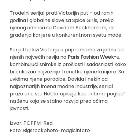
Trodelni serijal prati Victorijin put – od ranih
godina i globalne slave sa Spice Girls, preko
njenog odnosa sa Davidom Beckhamom, do
građenja karijere u konkurentnom svetu mode.
Serijal beleži Victoriju u pripremama za jednu od
njenih najvećih revija na
Paris Fashion Week-u
,
kombinujući snimke iz prošlosti i sadašnjosti kako
bi prikazao najvažnije trenutke njene karijere. Sa
uvidima njene porodice, Davida i nekih od
najpoznatijih imena modne industrije, serijal
pruža ono što Netflix opisuje kao „intimni pogled“
na ženu koja se stalno razvija pred očima
javnosti.
Izvor: TOPFM-Red
Foto: Bigstockphoto-magicinfoto