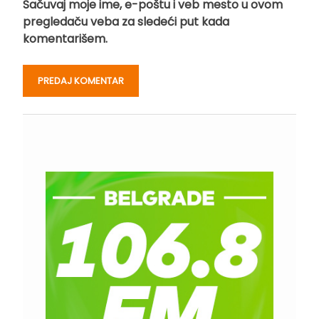
Sačuvaj moje ime, e-poštu i veb mesto u ovom
pregledaču veba za sledeći put kada
komentarišem.