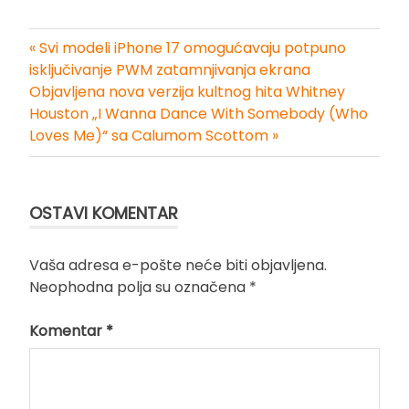
« Svi modeli iPhone 17 omogućavaju potpuno
Kretanje
isključivanje PWM zatamnjivanja ekrana
Objavljena nova verzija kultnog hita Whitney
članka
Houston „I Wanna Dance With Somebody (Who
Loves Me)“ sa Calumom Scottom »
OSTAVI KOMENTAR
Vaša adresa e-pošte neće biti objavljena.
Neophodna polja su označena
*
Komentar
*