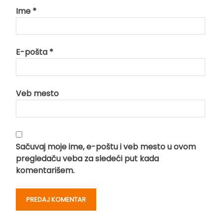
Ime
*
E-pošta
*
Veb mesto
Sačuvaj moje ime, e-poštu i veb mesto u ovom
pregledaču veba za sledeći put kada
komentarišem.