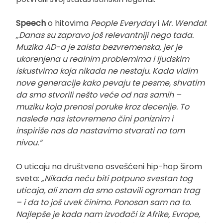
Speech
o hitovima
People Everyday
i
Mr. Wendal
:
„Danas su zapravo još relevantniji nego tada.
Muzika AD-a je zaista bezvremenska, jer je
ukorenjena u realnim problemima i ljudskim
iskustvima koja nikada ne nestaju. Kada vidim
nove generacije kako pevaju te pesme, shvatim
da smo stvorili nešto veće od nas samih –
muziku koja prenosi poruke kroz decenije. To
nasleđe nas istovremeno čini poniznim i
inspiriše nas da nastavimo stvarati na tom
nivou.“
O uticaju na društveno osvešćeni hip-hop širom
sveta:
„Nikada neću biti potpuno svestan tog
uticaja, ali znam da smo ostavili ogroman trag
– i da to još uvek činimo. Ponosan sam na to.
Najlepše je kada nam izvođači iz Afrike, Evrope,