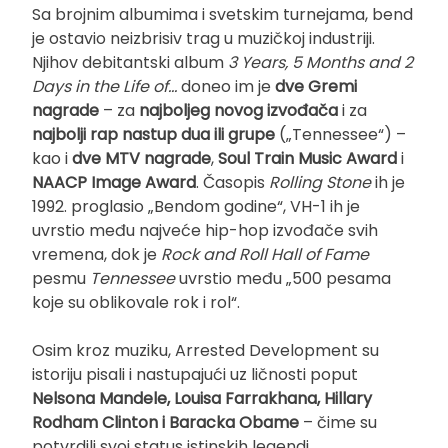
Sa brojnim albumima i svetskim turnejama, bend
je ostavio neizbrisiv trag u muzičkoj industriji.
Njihov debitantski album
3 Years, 5 Months and 2
Days in the Life of…
doneo im je
dve Gremi
nagrade
– za
najboljeg novog izvođača
i za
najbolji rap nastup dua ili grupe
(„Tennessee“) –
kao i
dve MTV nagrade
,
Soul Train Music Award
i
NAACP Image Award
. Časopis
Rolling Stone
ih je
1992. proglasio „Bendom godine“, VH-1 ih je
uvrstio među najveće hip-hop izvođače svih
vremena, dok je
Rock and Roll Hall of Fame
pesmu
Tennessee
uvrstio među „500 pesama
koje su oblikovale rok i rol“.
Osim kroz muziku, Arrested Development su
istoriju pisali i nastupajući uz ličnosti poput
Nelsona Mandele, Louisa Farrakhana, Hillary
Rodham Clinton i Baracka Obame
– čime su
potvrdili svoj status istinskih legendi.