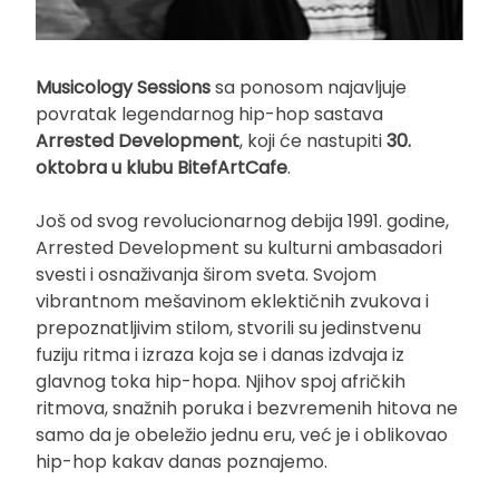
Musicology Sessions
sa ponosom najavljuje
povratak legendarnog hip-hop sastava
Arrested Development
, koji će nastupiti
30.
oktobra u klubu BitefArtCafe
.
Još od svog revolucionarnog debija 1991. godine,
Arrested Development su kulturni ambasadori
svesti i osnaživanja širom sveta. Svojom
vibrantnom mešavinom eklektičnih zvukova i
prepoznatljivim stilom, stvorili su jedinstvenu
fuziju ritma i izraza koja se i danas izdvaja iz
glavnog toka hip-hopa. Njihov spoj afričkih
ritmova, snažnih poruka i bezvremenih hitova ne
samo da je obeležio jednu eru, već je i oblikovao
hip-hop kakav danas poznajemo.