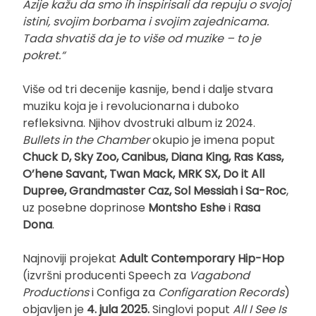
Azije kažu da smo ih inspirisali da repuju o svojoj
istini, svojim borbama i svojim zajednicama.
Tada shvatiš da je to više od muzike – to je
pokret.“
Više od tri decenije kasnije, bend i dalje stvara
muziku koja je i revolucionarna i duboko
refleksivna. Njihov dvostruki album iz 2024.
Bullets in the Chamber
okupio je imena poput
Chuck D, Sky Zoo, Canibus, Diana King, Ras Kass,
O’hene Savant, Twan Mack, MRK SX, Do it All
Dupree, Grandmaster Caz, Sol Messiah i Sa-Roc
,
uz posebne doprinose
Montsho Eshe
i
Rasa
Dona
.
Najnoviji projekat
Adult Contemporary Hip-Hop
(izvršni producenti Speech za
Vagabond
Productions
i Configa za
Configaration Records
)
objavljen je
4. jula 2025.
Singlovi poput
All I See Is