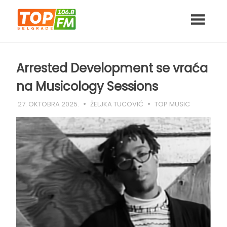
Skip
to
content
Arrested Development se vraća
na Musicology Sessions
27. OKTOBRA 2025.
ŽELJKA TUCOVIĆ
TOP MUSIC