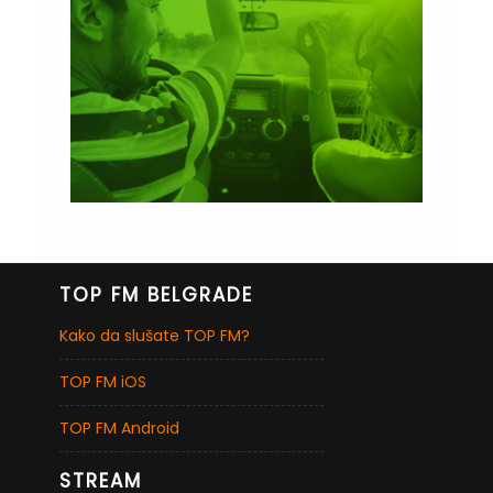
TOP FM BELGRADE
Kako da slušate TOP FM?
TOP FM iOS
TOP FM Android
STREAM