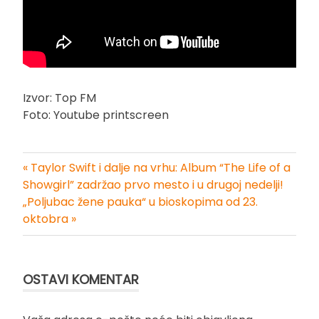
Izvor: Top FM
Foto: Youtube printscreen
« Taylor Swift i dalje na vrhu: Album “The Life of a
Kretanje
Showgirl” zadržao prvo mesto i u drugoj nedelji!
„Poljubac žene pauka“ u bioskopima od 23.
članka
oktobra »
OSTAVI KOMENTAR