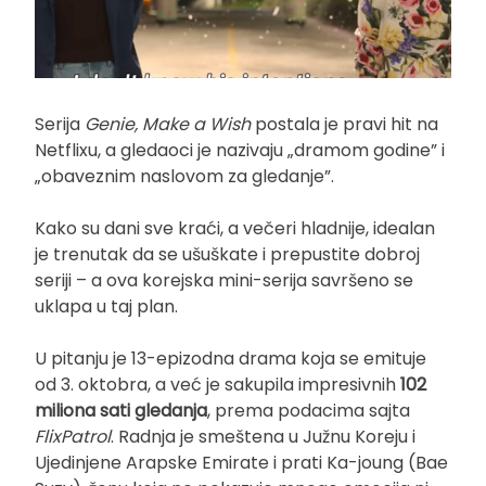
Serija
Genie, Make a Wish
postala je pravi hit na
Netflixu, a gledaoci je nazivaju „dramom godine” i
„obaveznim naslovom za gledanje”.
Kako su dani sve kraći, a večeri hladnije, idealan
je trenutak da se ušuškate i prepustite dobroj
seriji – a ova korejska mini-serija savršeno se
uklapa u taj plan.
U pitanju je 13-epizodna drama koja se emituje
od 3. oktobra, a već je sakupila impresivnih
102
miliona sati gledanja
, prema podacima sajta
FlixPatrol
. Radnja je smeštena u Južnu Koreju i
Ujedinjene Arapske Emirate i prati Ka-joung (Bae