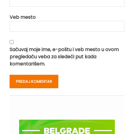
Veb mesto
Sačuvaj moje ime, e-poštu i veb mesto u ovom
pregledaču veba za sledeći put kada
komentarišem.