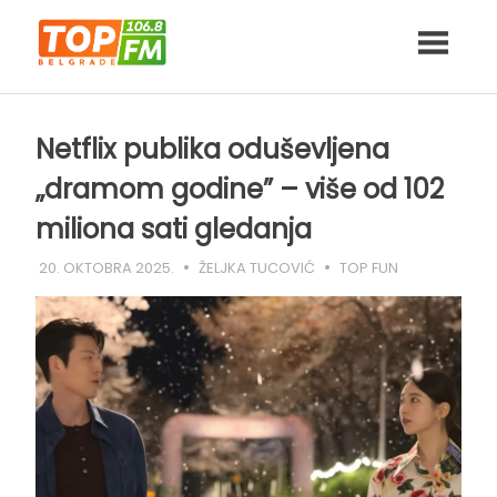
Skip
to
content
Netflix publika oduševljena
„dramom godine” – više od 102
miliona sati gledanja
20. OKTOBRA 2025.
ŽELJKA TUCOVIĆ
TOP FUN