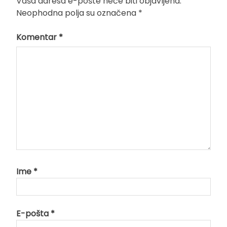
Vaša adresa e-pošte neće biti objavljena.
Neophodna polja su označena
*
Komentar
*
Ime
*
E-pošta
*