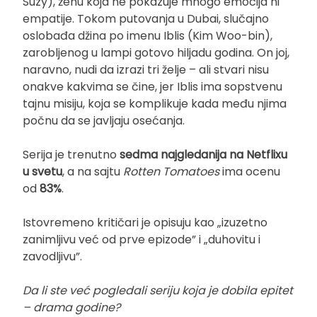
Suzy), ženu koja ne pokazuje mnogo emocija ni
empatije. Tokom putovanja u Dubai, slučajno
oslobađa džina po imenu Iblis (Kim Woo-bin),
zarobljenog u lampi gotovo hiljadu godina. On joj,
naravno, nudi da izrazi tri želje – ali stvari nisu
onakve kakvima se čine, jer Iblis ima sopstvenu
tajnu misiju, koja se komplikuje kada među njima
počnu da se javljaju osećanja.
Serija je trenutno
sedma najgledanija na Netflixu
u svetu
, a na sajtu
Rotten Tomatoes
ima ocenu
od
83%
.
Istovremeno kritičari je opisuju kao „izuzetno
zanimljivu već od prve epizode” i „duhovitu i
zavodljivu”.
Da li ste već pogledali seriju koja je dobila epitet
– drama godine?