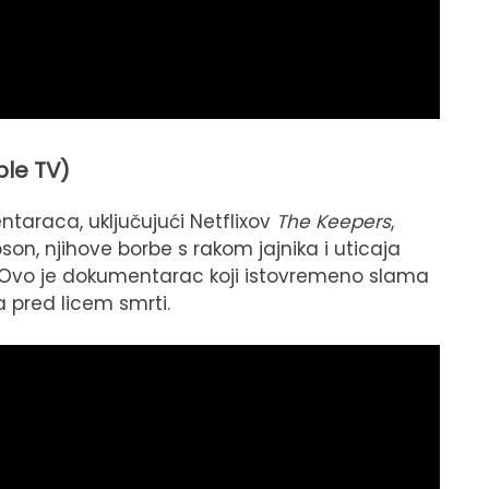
ple TV)
entaraca, uključujući Netflixov
The Keepers
,
bson, njihove borbe s rakom jajnika i uticaja
 Ovo je dokumentarac koji istovremeno slama
va pred licem smrti.