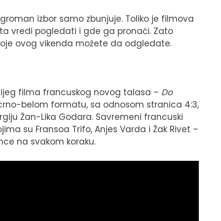
ogroman izbor samo zbunjuje. Toliko je filmova
sta vredi pogledati i gde ga pronaći. Zato
 koje ovog vikenda možete da odgledate.
ajnijeg filma francuskog novog talasa –
Do
u crno-belom formatu, sa odnosom stranica 4:3,
rgiju Žan-Lika Godara. Savremeni francuski
ma su Fransoa Trifo, Anjes Varda i Žak Rivet –
rence na svakom koraku.