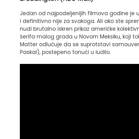
Jedan od najpodeljenijih filmova godine je 
i definitivno nije za svakoga. Ali ako ste spr
nudi brutalno iskren prikaz američke kolektiv
šerifa malog grada u Novom Meksiku, koji to
Matter odlučuje da se suprotstavi samouv
Paskal), postepeno tonući u ludilo.