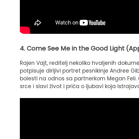
4. Come See Me in the Good Light (Ap
Rajen Vajt, reditelj nekoliko hvaljenih dokum
potpisuje dirljivi portret pesnikinje Andree Gi
bolesti na odnos sa partnerkom Megan Feli.
srce i slavi život i priča o ljubavi koja istraja