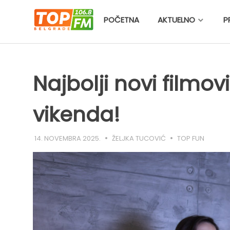
Skip
to
POČETNA
AKTUELNO
P
content
Najbolji novi filmo
vikenda!
14. NOVEMBRA 2025.
ŽELJKA TUCOVIĆ
TOP FUN