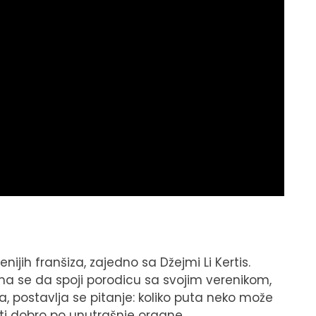
nijih franšiza, zajedno sa Džejmi Li Kertis.
ma se da spoji porodicu sa svojim verenikom,
, postavlja se pitanje: koliko puta neko može
i dobro po unutrašnje organe.