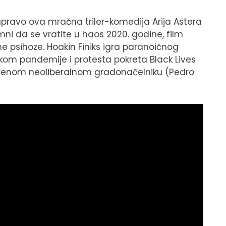
upravo ova mračna triler-komedija Arija Astera
emni da se vratite u haos 2020. godine, film
ne psihoze. Hoakin Finiks igra paranoičnog
kom pandemije i protesta pokreta Black Lives
erenom neoliberalnom gradonačelniku (Pedro