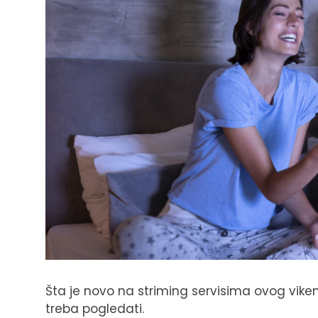
Šta je novo na striming servisima ovog vik
treba pogledati.