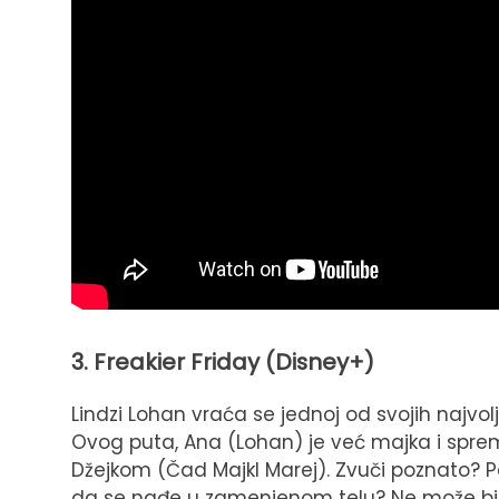
3. Freakier Friday (Disney+)
Lindzi Lohan vraća se jednoj od svojih najvolje
Ovog puta, Ana (Lohan) je već majka i spre
Džejkom (Čad Majkl Marej). Zvuči poznato? Pa
da se nađe u zamenjenom telu? Ne može bit