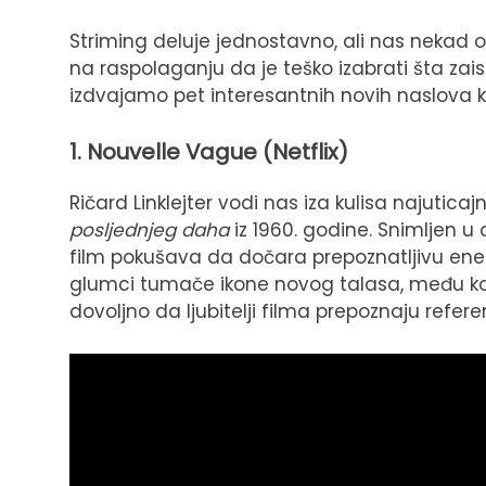
Striming deluje jednostavno, ali nas nekad 
na raspolaganju da je teško izabrati šta zai
izdvajamo pet interesantnih novih naslova
1. Nouvelle Vague (Netflix)
Ričard Linklejter vodi nas iza kulisa najutic
posljednjeg daha
iz 1960. godine. Snimljen 
film pokušava da dočara prepoznatljivu ene
glumci tumače ikone novog talasa, među koji
dovoljno da ljubitelji filma prepoznaju refe