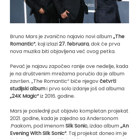
Bruno Mars je zvanično najavio novi album
„The
Romantic“
, koji izlazi
27. februara
, dok će prva
nova muzika biti objavljena već ovog petka.
Pevač je najavu započeo ranije ove nedelje, kada
je na društvenim mrežama poručio da je album
završen. „The Romantic“ biće njegov
četvrti
studijski album
i prvo solo izdanje još od albuma
„24K Magic“
iz 2016. godine.
Mars je poslednji put objavio kompletan projekat
2021. godine, kada je zajedno sa Andersonom
.Paakom, pod imenom
Silk Sonic
, izdao album
„An
Evening With Silk Sonic“
. Taj projekat doneo im je