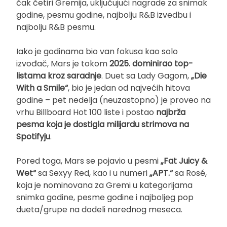
čak četiri Gremija, uključujući nagrade za snimak
godine, pesmu godine, najbolju R&B izvedbu i
najbolju R&B pesmu.
Iako je godinama bio van fokusa kao solo
izvođač, Mars je tokom
2025. dominirao top-
listama kroz saradnje
. Duet sa Lady Gagom,
„Die
With a Smile“
, bio je jedan od najvećih hitova
godine – pet nedelja (neuzastopno) je proveo na
vrhu Billboard Hot 100 liste i postao
najbrža
pesma koja je dostigla milijardu strimova na
Spotifyju
.
Pored toga, Mars se pojavio u pesmi
„Fat Juicy &
Wet“
sa Sexyy Red, kao i u numeri
„APT.“
sa Rosé,
koja je nominovana za Gremi u kategorijama
snimka godine, pesme godine i najboljeg pop
dueta/grupe na dodeli narednog meseca.