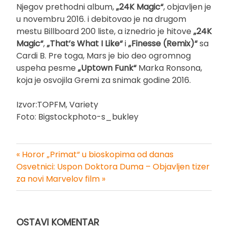
Njegov prethodni album,
„24K Magic“
, objavljen je
u novembru 2016. i debitovao je na drugom
mestu Billboard 200 liste, a iznedrio je hitove
„24K
Magic“
,
„That’s What I Like“
i
„Finesse (Remix)“
sa
Cardi B. Pre toga, Mars je bio deo ogromnog
uspeha pesme
„Uptown Funk“
Marka Ronsona,
koja je osvojila Gremi za snimak godine 2016.
Izvor:TOPFM, Variety
Foto: Bigstockphoto-s_bukley
« Horor „Primat“ u bioskopima od danas
Kretanje
Osvetnici: Uspon Doktora Duma – Objavljen tizer
za novi Marvelov film »
članka
OSTAVI KOMENTAR