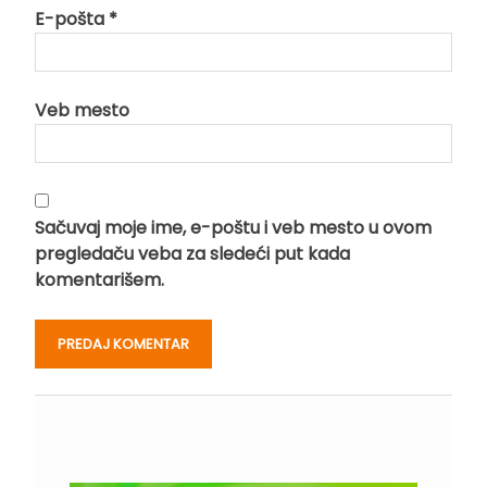
E-pošta
*
Veb mesto
Sačuvaj moje ime, e-poštu i veb mesto u ovom
pregledaču veba za sledeći put kada
komentarišem.