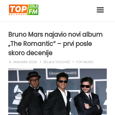
Skip
to
content
Bruno Mars najavio novi album
„The Romantic“ – prvi posle
skoro decenije
8. JANUARA 2026.
ŽELJKA TUCOVIĆ
TOP MUSIC