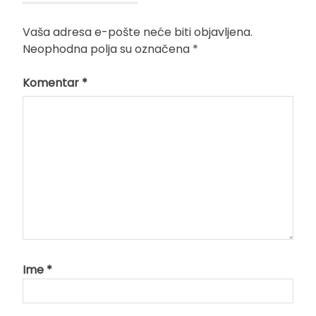
Vaša adresa e-pošte neće biti objavljena.
Neophodna polja su označena
*
Komentar
*
Ime
*