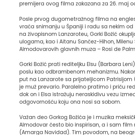
premijera ovog filma zakazana za 26. maj o
Posle prvog dugometražnog filma na engles
vraća snimanju u Španiji i radu sa nekim od
na živopisnom Lanzaroteu, Gorki Božić okuplj
ulogama, kao i Aitanu Sančez-Hihon, Milenu 
Almodovarovih glavnih muza – Rosi de Palmu,
Gorki Božić prati rediteljku Elsu (Barbara Le
poslu kao odbrambenom mehanizmu. Nakon š
put na Lanzarote sa prijateljicom Patrisijom 
je muž prevario. Paralelno pratimo i priču re
dok on i Elsa istražuju neraskidivu vezu izmeđ
odgovornošću koju ona nosi sa sobom.
Važan deo Gorkog Božića je i muzika meksič
Almodovar često bio inspirisan, a i sam fil
(Amarga Navidad). Tim povodom, na beograd