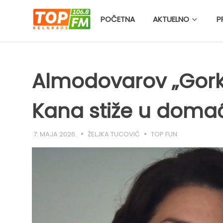
Skip
to
POČETNA
AKTUELNO
P
content
Almodovarov „Gorki
Kana stiže u doma
7. MAJA 2026.
ŽELJKA TUCOVIĆ
TOP FUN