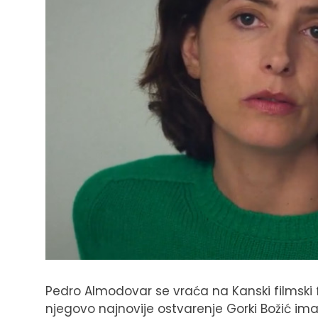
Pedro Almodovar se vraća na Kanski filmski
njegovo najnovije ostvarenje Gorki Božić i