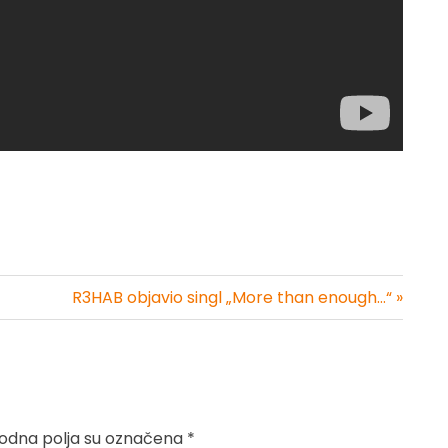
R3HAB objavio singl „More than enough…“ »
dna polja su označena
*