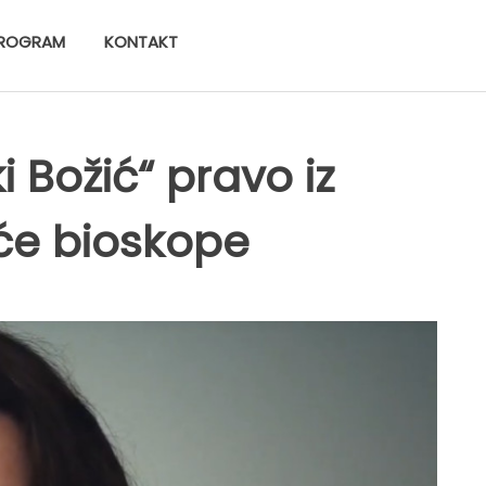
ROGRAM
KONTAKT
 Božić“ pravo iz
će bioskope