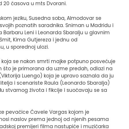
d 20 časova u mts Dvorani.
kom jeziku, Susedna soba, Almodovar se
 svojih poznatih saradnika. Sniman u Madridu i
a Barbaru Leni i Leonarda Sbaralju u glavnim
Smit, Kima Gutjereza i jednu od
 u sporednoj ulozi.
ni) koja se nakon smrti majke potpuno posvećuje
to je primorana da uzme predah, odlazi na
(Viktorija Luengo) koja je upravo saznala da ju
ditelja i scenariste Raula (Leonardo Sbaralja)
u stvarnog života i fikcije i suočavaju se sa
ke pevačice Ćavele Vargas kojom je
m nosi naslov prema jednoj od njenih pesama
skoj premijeri filma nastupiće i muzičarka