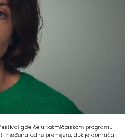
 festival gde će u takmičarskom programu
mati međunarodnu premijeru, dok je domaća