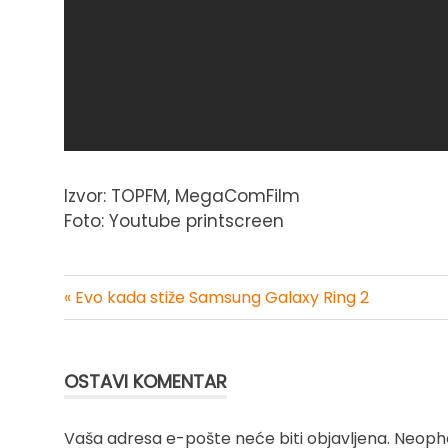
Izvor: TOPFM, MegaComFilm
Foto: Youtube printscreen
« Evo kada stiže Samsung Galaxy Ring 2
Kretanje
članka
OSTAVI KOMENTAR
Vaša adresa e-pošte neće biti objavljena.
Neopho