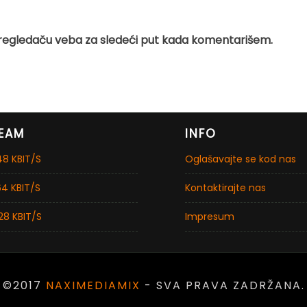
regledaču veba za sledeći put kada komentarišem.
EAM
INFO
8 KBIT/S
Oglašavajte se kod nas
4 KBIT/S
Kontaktirajte nas
28 KBIT/S
Impresum
©2017
NAXIMEDIAMIX
- SVA PRAVA ZADRŽANA.