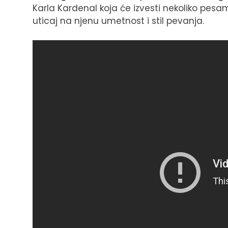
Karla Kardenal koja će izvesti nekoliko pesam
uticaj na njenu umetnost i stil pevanja.