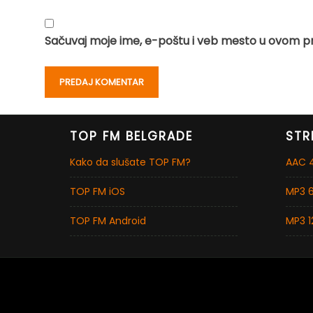
Sačuvaj moje ime, e-poštu i veb mesto u ovom p
TOP FM BELGRADE
STR
Kako da slušate TOP FM?
AAC 4
TOP FM iOS
MP3 6
TOP FM Android
MP3 1