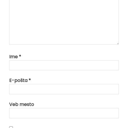
Ime
*
E-pošta
*
Veb mesto