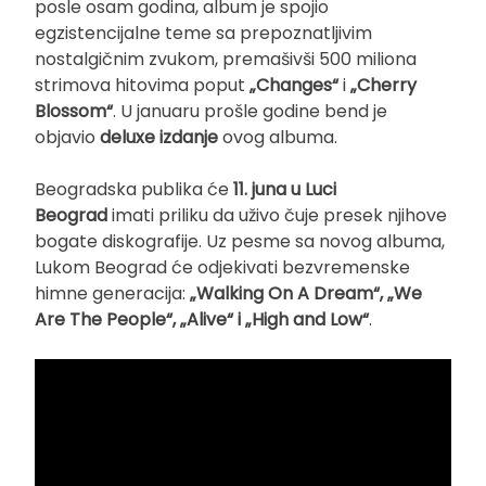
posle osam godina, album je spojio
egzistencijalne teme sa prepoznatljivim
nostalgičnim zvukom, premašivši 500 miliona
strimova hitovima poput
„Changes“
i
„Cherry
Blossom“
. U januaru prošle godine bend je
objavio
deluxe izdanje
ovog albuma.
Beogradska publika će
11. juna u Luci
Beograd
imati priliku da uživo čuje presek njihove
bogate diskografije. Uz pesme sa novog albuma,
Lukom Beograd će odjekivati bezvremenske
himne generacija:
„Walking On A Dream“, „We
Are The People“, „Alive“ i „High and Low“
.