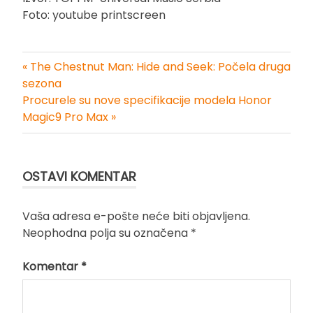
Foto: youtube printscreen
« The Chestnut Man: Hide and Seek: Počela druga
Kretanje
sezona
Procurele su nove specifikacije modela Honor
članka
Magic9 Pro Max »
OSTAVI KOMENTAR
Vaša adresa e-pošte neće biti objavljena.
Neophodna polja su označena
*
Komentar
*