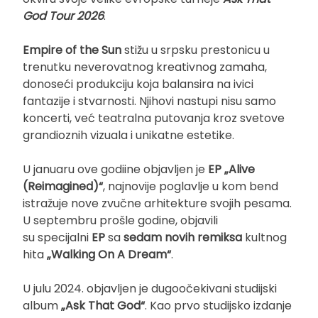
God Tour 2026
.
Empire of the Sun
stižu u srpsku prestonicu u
trenutku neverovatnog kreativnog zamaha,
donoseći produkciju koja balansira na ivici
fantazije i stvarnosti. Njihovi nastupi nisu samo
koncerti, već teatralna putovanja kroz svetove
grandioznih vizuala i unikatne estetike.
U januaru ove godiine objavljen je
EP „Alive
(Reimagined)“
, najnovije poglavlje u kom bend
istražuje nove zvučne arhitekture svojih pesama.
U septembru prošle godine, objavili
su specijalni
EP
sa
sedam novih remiksa
kultnog
hita
„Walking On A Dream“
.
U julu 2024. objavljen je dugoočekivani studijski
album
„Ask That God“
. Kao prvo studijsko izdanje