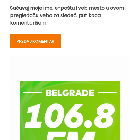
Sačuvaj moje ime, e-poštu i veb mesto u ovom
pregledaču veba za sledeći put kada
komentarišem.