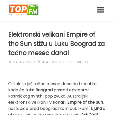
Skip
to
content
Elektronski velikani Empire of
the Sun stižu u Luku Beograd za
tačno mesec dana!
11. MAJA 2026.
ŽELJKA TUCOVIĆ
TOP MUSIC
Ostalo je još tačno mesec dana do trenutka
kada će
Luka Beograd
postati epicentar
kosmičkog synth-pop zvuka. Australijski
elektronski velikani i vizionari,
Empire of the Sun
,
nastupiće pred beogradskom publikom
11. juna
u
okviru svoje velike evropske turneje
Ask That