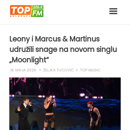
Skip
to
content
Leony i Marcus & Martinus
udružili snage na novom singlu
„Moonlight“
18. MAJA 2026.
ŽELJKA TUCOVIĆ
TOP MUSIC