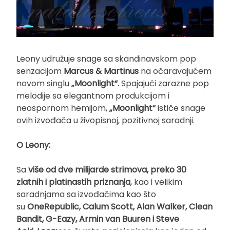
Leony udružuje snage sa skandinavskom pop
senzacijom
Marcus & Martinus
na očaravajućem
novom singlu
„Moonlight“.
Spajajući zarazne pop
melodije sa elegantnom produkcijom i
neospornom hemijom,
„Moonlight“
ističe snage
ovih izvođača u živopisnoj, pozitivnoj saradnji.
O Leony:
Sa
više od dve milijarde strimova, preko 30
zlatnih i platinastih priznanja
, kao i velikim
saradnjama sa izvođačima kao što
su
OneRepublic, Calum Scott, Alan Walker, Clean
Bandit, G-Eazy, Armin van Buuren i Steve