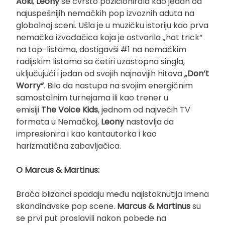
Aoki
,
Leony
se čvrsto pozicionirala kao jedan od
najuspešnijih nemačkih pop izvoznih aduta na
globalnoj sceni. Ušla je u muzičku istoriju kao prva
nemačka izvođačica koja je ostvarila „hat trick“
na top-listama, dostigavši #1 na nemačkim
radijskim listama sa četiri uzastopna singla,
uključujući i jedan od svojih najnovijih hitova
„Don’t
Worry“
. Bilo da nastupa na svojim energičnim
samostalnim turnejama ili kao trener u
emisiji
The Voice Kids
, jednom od najvećih TV
formata u Nemačkoj,
Leony
nastavlja da
impresionira i kao kantautorka i kao
harizmatična zabavljačica.
O Marcus & Martinus:
Braća blizanci spadaju među najistaknutija imena
skandinavske pop scene.
Marcus & Martinus
su
se prvi put proslavili nakon pobede na