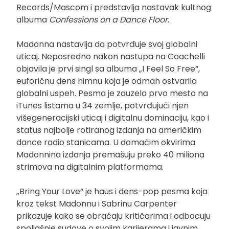
Records/Mascom i predstavlja nastavak kultnog
albuma
Confessions on a Dance Floor
.
Madonna nastavlja da potvrđuje svoj globalni
uticaj. Neposredno nakon nastupa na Coachelli
objavila je prvi singl sa albuma „I Feel So Free“,
euforičnu dens himnu koja je odmah ostvarila
globalni uspeh. Pesma je zauzela prvo mesto na
iTunes listama u 34 zemlje, potvrđujući njen
višegeneracijski uticaj i digitalnu dominaciju, kao i
status najbolje rotiranog izdanja na američkim
dance radio stanicama. U domaćim okvirima
Madonnina izdanja premašuju preko 40 miliona
strimova na digitalnim platformama.
„Bring Your Love“ je haus i dens-pop pesma koja
kroz tekst Madonnu i Sabrinu Carpenter
prikazuje kako se obraćaju kritičarima i odbacuju
spoljašnje sudove o svojim karijerama i javnim