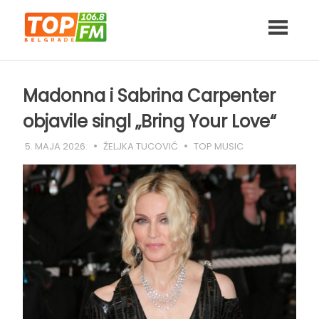
Skip
to
content
Madonna i Sabrina Carpenter
objavile singl „Bring Your Love“
5. MAJA 2026.
ŽELJKA TUCOVIĆ
TOP MUSIC