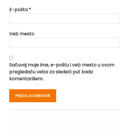
E-pošta
*
Veb mesto
Sačuvaj moje ime, e-poštu i veb mesto u ovom
pregledaču veba za sledeći put kada
komentarišem.