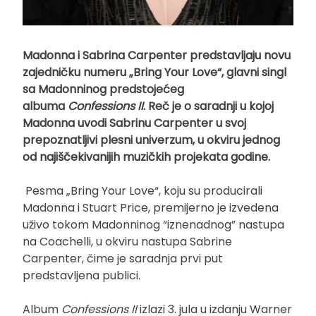
Madonna i Sabrina Carpenter predstavljaju novu
zajedničku numeru „Bring Your Love“, glavni singl
sa Madonninog predstojećeg
albuma
Confessions II
. Reč je o saradnji u kojoj
Madonna uvodi Sabrinu Carpenter u svoj
prepoznatljivi plesni univerzum, u okviru jednog
od najiščekivanijih muzičkih projekata godine.
Pesma „Bring Your Love“, koju su producirali
Madonna i Stuart Price, premijerno je izvedena
uživo tokom Madonninog “iznenadnog” nastupa
na Coachelli, u okviru nastupa Sabrine
Carpenter, čime je saradnja prvi put
predstavljena publici.
Album
Confessions II
izlazi 3. jula u izdanju Warner