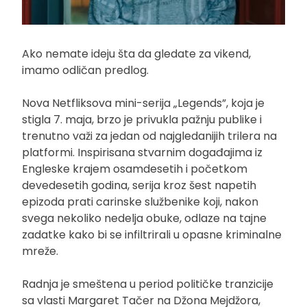
Ako nemate ideju šta da gledate za vikend,
imamo odličan predlog.
Nova Netfliksova mini-serija „Legends”, koja je
stigla 7. maja, brzo je privukla pažnju publike i
trenutno važi za jedan od najgledanijih trilera na
platformi. Inspirisana stvarnim događajima iz
Engleske krajem osamdesetih i početkom
devedesetih godina, serija kroz šest napetih
epizoda prati carinske službenike koji, nakon
svega nekoliko nedelja obuke, odlaze na tajne
zadatke kako bi se infiltrirali u opasne kriminalne
mreže.
Radnja je smeštena u period političke tranzicije
sa vlasti Margaret Tačer na Džona Mejdžora,