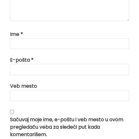
Ime
*
E-pošta
*
Veb mesto
Sačuvaj moje ime, e-poštu i veb mesto u ovom
pregledaču veba za sledeći put kada
komentarišem.