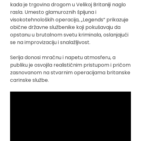
kada je trgovina drogom u Velikoj Britaniji naglo
rasla. Umesto glamuroznih špijuna i
visokotehnoloških operacija, „Legends” prikazuje
obične državne službenike koji pokušavaju da
opstanu u brutalnom svetu kriminala, oslanjajući
se na improvizaciju i snalažljivost.
Serija donosi mračnu i napetu atmosferu, a
publiku je osvojila realističnim pristupom i pričom
zasnovanom na stvarnim operacijama britanske
carinske službe.