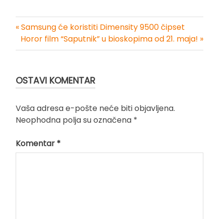
« Samsung će koristiti Dimensity 9500 čipset
Kretanje
Horor film “Saputnik” u bioskopima od 21. maja! »
članka
OSTAVI KOMENTAR
Vaša adresa e-pošte neće biti objavljena.
Neophodna polja su označena
*
Komentar
*