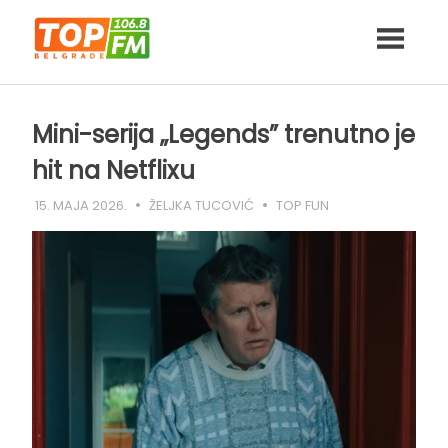
Skip
to
content
Mini-serija „Legends” trenutno je
hit na Netflixu
15. MAJA 2026.
ŽELJKA TUCOVIĆ
TOP FUN