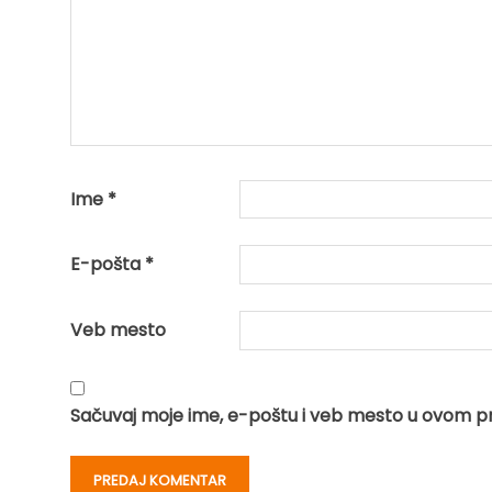
Ime
*
E-pošta
*
Veb mesto
Sačuvaj moje ime, e-poštu i veb mesto u ovom p