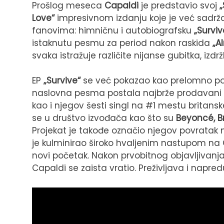
Prošlog meseca
Capaldi
je predstavio svoj
„
Love“
impresivnom izdanju koje je već sadrž
fanovima: himničnu i autobiografsku
„Surviv
istaknutu pesmu za period nakon raskida
„A
svaka istražuje različite nijanse gubitka, izdrž
EP
„Survive“
se već pokazao kao prelomno pogla
naslovna pesma postala najbrže prodavani s
kao i njegov šesti singl na #1 mestu britans
se u društvo izvođača kao što su
Beyoncé, B
Projekat je takođe označio njegov povratak 
je kulminirao široko hvaljenim nastupom na Gla
novi početak. Nakon prvobitnog objavljivanj
Capaldi se zaista vratio. Preživljava i napredu