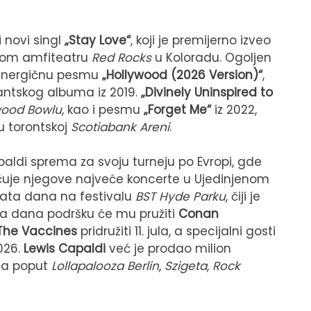
 novi singl
„Stay Love“
, koji je premijerno izveo
enom amfiteatru
Red Rocks
u Koloradu. Ogoljen
: energičnu pesmu
„Hollywood (2026 Version)“
,
antskog albuma iz 2019.
„Divinely Uninspired to
wood Bowlu
, kao i pesmu
„Forget Me“
iz 2022,
u torontskoj
Scotiabank Areni
.
paldi sprema za svoju turneju po Evropi, gde
jučuje njegove najveće koncerte u Ujedinjenom
data dana na festivalu
BST Hyde Parku
, čiji je
ba dana podršku će mu pružiti
Conan
The Vaccines
pridružiti 11. jula, a specijalni gosti
026.
Lewis Capaldi
već je prodao milion
ala poput
Lollapalooza Berlin
,
Szigeta
,
Rock