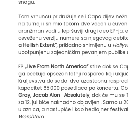
snagu.
Tom vrhuncu pridružuje se i Capaldijev nežni
na turneji i snimio tokom dve večeri u čuv
aranžman vodi u lepršaviji drugi deo EP-ja
osveženu verziju numere sa njegovog debit
a Hellish Extent“
, prikladno snimljenu u
Holly
upotpunjenu zajedničkim pevanjem publike 
EP
„Live From North America“
stiže dok se Ca
ga očekuje opsežan letnji raspored koji ukl
Kraljevstvu do sada: dva uzastopna raspro
kapacitet 65.000 posetilaca po koncertu. O
Gray
,
Jacob Alon
i
Absolutely
, dok će mu se
za 12. jul biće naknadno objavljeni. Samo u 2
ulaznica, a nastupiće i kao hedlajner festiv
Werchtera
.