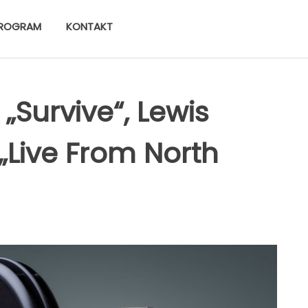
ROGRAM
KONTAKT
„Survive“, Lewis
„Live From North