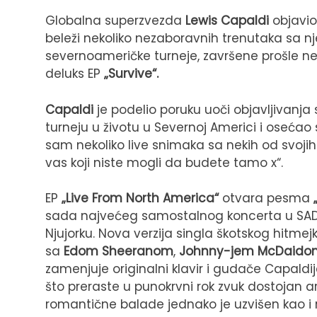
Globalna superzvezda
Lewis Capaldi
objavio
beleži nekoliko nezaboravnih trenutaka sa 
severnoameričke turneje, završene prošle n
deluks EP
„Survive“.
Capaldi
je podelio poruku uoči objavljivanja
turneju u životu u Severnoj Americi i oseća
sam nekoliko live snimaka sa nekih od svojih
vas koji niste mogli da budete tamo x“.
EP
„Live From North America“
otvara pesma
sada najvećeg samostalnog koncerta u SA
Njujorku. Nova verzija singla škotskog hitmejk
sa
Edom Sheeranom
,
Johnny-jem McDaid
zamenjuje originalni klavir i gudače Capaldi
što preraste u punokrvni rok zvuk dostojan 
romantične balade jednako je uzvišen kao i ra