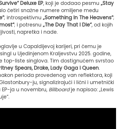
Survive“ Deluxe EP
, koji je dodaao pesmu
„Stay
alo četiri snažne numere omiljene među
e“
; introspektivnu
„Something In The Heavens“
;
lmost“
; i potresnu
„The Day That I Die“
, od kojih
ljivosti, napretka i nade.
vlje u Capaldijevoj karijeri, pri čemu je
ingl u Ujedinjenom Kraljevstvu 2025. godine,
ke top-liste singlova. Tim dostignućem svrstao
ritney Spears, Drake, Lady Gaga i Queen
.
nakon perioda provedenog van reflektora, koji
stonbury-ju, signalizirajući i lični i umetnički
a EP-ja u novembru,
Billboard
je napisao: „Lewis
je“.