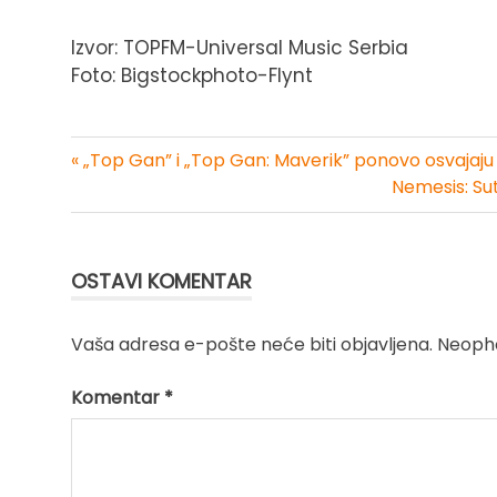
Izvor: TOPFM-Universal Music Serbia
Foto: Bigstockphoto-Flynt
« „Top Gan” i „Top Gan: Maverik” ponovo osvajaj
Kretanje
Nemesis: Sut
članka
OSTAVI KOMENTAR
Vaša adresa e-pošte neće biti objavljena.
Neopho
Komentar
*