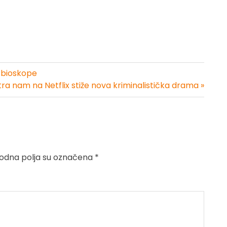
u bioskope
ra nam na Netflix stiže nova kriminalistička drama »
dna polja su označena
*