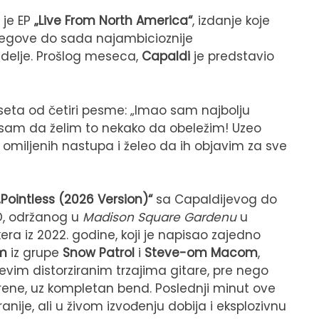
 je EP
„Live From North America“
, izdanje koje
njegove do sada najambicioznije
edelje. Prošlog meseca,
Capaldi
je predstavio
 seta od četiri pesme: „Imao sam najbolju
o sam da želim to nekako da obeležim! Uzeo
 omiljenih nastupa i želeo da ih objavim za sve
„Pointless (2026 Version)“
sa Capaldijevog do
D, održanog u
Madison Square Gardenu
u
era iz 2022. godine, koji je napisao zajedno
om
iz grupe
Snow Patrol
i
Steve-om Macom
,
jevim distorziranim trzajima gitare, pre nego
arene, uz kompletan bend. Poslednji minut ove
nije, ali u živom izvođenju dobija i eksplozivnu