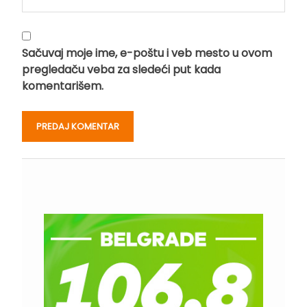
Sačuvaj moje ime, e-poštu i veb mesto u ovom
pregledaču veba za sledeći put kada
komentarišem.