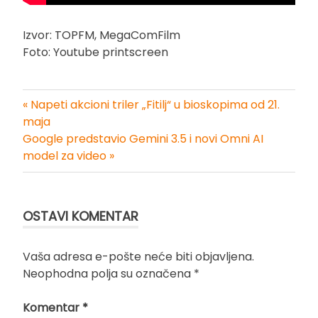
Izvor: TOPFM, MegaComFilm
Foto: Youtube printscreen
« Napeti akcioni triler „Fitilj“ u bioskopima od 21.
Kretanje
maja
Google predstavio Gemini 3.5 i novi Omni AI
članka
model za video »
OSTAVI KOMENTAR
Vaša adresa e-pošte neće biti objavljena.
Neophodna polja su označena
*
Komentar
*