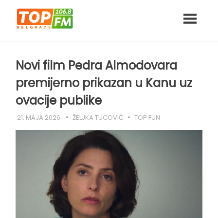
Skip
to
content
Novi film Pedra Almodovara
premijerno prikazan u Kanu uz
ovacije publike
21. MAJA 2026.
ŽELJKA TUCOVIĆ
TOP FUN