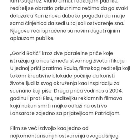
Kim Gutjerez. Vidno dirnut reakcijom publike,
reditelj se obratio prisutnima rečima da ga svaki
dolazak u Kan iznova duboko pogađa i da mu je
sama činjenica da sedi u toj sali ostvarenje sna.
Njegove reči ispraćene su novim dugotrajnim
aplauzom publike.
„Gorki Božić“ kroz dve paralelne priče koje
istražuju granicu između stvarnog života i fikcije.
U jednoj priči pratimo Raula, filmskog reditelja koji
tokom kreativne blokade počinje da koristi
živote ljudi iz svog okruženja kao inspiraciju za
scenario koji piše. Druga priča vodi nas u 2004.
godinu i prati Elsu, rediteljku reklamnih filmova
koja nakon smrti majke odlazi na ostrvo
Lansarote zajedno sa prijateljicom Patricijom.
Film se već izdvojio kao jedno od
najkomentarisanijih ostvarenja ovogodišnjeg