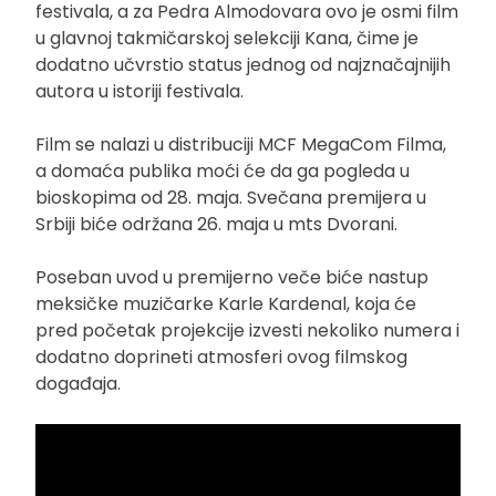
festivala, a za Pedra Almodovara ovo je osmi film
u glavnoj takmičarskoj selekciji Kana, čime je
dodatno učvrstio status jednog od najznačajnijih
autora u istoriji festivala.
Film se nalazi u distribuciji MCF MegaCom Filma,
a domaća publika moći će da ga pogleda u
bioskopima od 28. maja. Svečana premijera u
Srbiji biće održana 26. maja u mts Dvorani.
Poseban uvod u premijerno veče biće nastup
meksičke muzičarke Karle Kardenal, koja će
pred početak projekcije izvesti nekoliko numera i
dodatno doprineti atmosferi ovog filmskog
događaja.