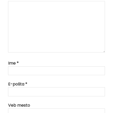
Ime
*
E-pošta
*
Veb mesto