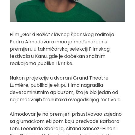
Film „Gorki Božić“ slavnog španskog reditelja
Pedra Almodovara imao je međunarodnu
premijeru u takmičarskoj selekciji Filmskog
festivala u Kanu, gde je dočekan snažnim
reakcijama publike i kritike.
Nakon projekcije u dvorani Grand Theatre
Lumière, publika je ekipu filma nagradila
devetominutnim aplauzom, što je bio jedan od
najemotivnijih trenutaka ovogodišnjeg festivala.
Almodovar je na premijeri prisustvovao zajedno
sa glumačkom ekipom koju predvode Barbara
Leni, Leonardo Sbaralja, Aitana Sančez-Hihon i