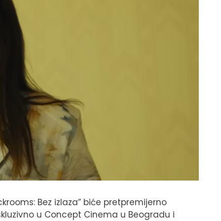
krooms: Bez izlaza” biće pretpremijerno
kskluzivno u Concept Cinema u Beogradu i