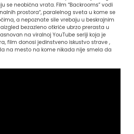
ju se neobična vrata. Film “Backrooms” vodi
inalnih prostora“, paralelnog sveta u kome se
čima, a nepoznate sile vrebaju u beskrajnim
aizgled bezazleno otkriće ubrzo prerasta u
novan na viralnoj YouTube seriji koja je
, film donosi jedinstveno iskustvo strave ,
čila na mesto na kome nikada nije smela da