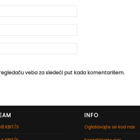
regledaču veba za sledeći put kada komentarišem.
EAM
INFO
8 KBIT/S
Oglašavajte se kod nas