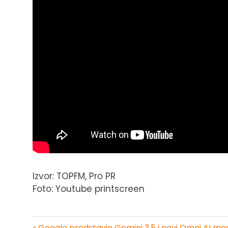
Izvor: TOPFM, Pro PR
Foto: Youtube printscreen
« Google predstavio Gemini 3.5 i novi Omni AI mo