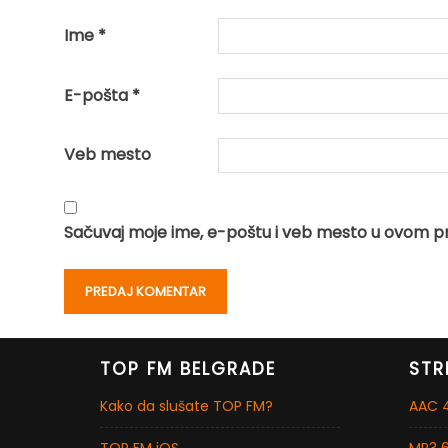
Ime
*
E-pošta
*
Veb mesto
Sačuvaj moje ime, e-poštu i veb mesto u ovom p
TOP FM BELGRADE
STR
Kako da slušate TOP FM?
AAC 4