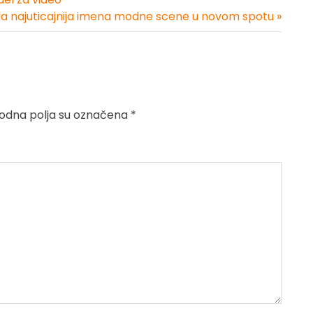
ila najuticajnija imena modne scene u novom spotu »
dna polja su označena
*