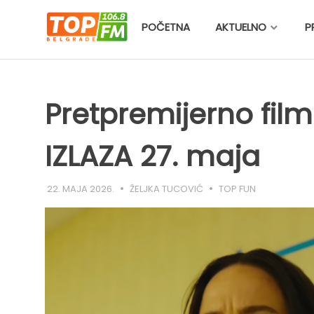
Skip
to
POČETNA
AKTUELNO
P
content
Pretpremijerno fi
IZLAZA 27. maja
22. MAJA 2026.
ŽELJKA TUCOVIĆ
TOP FUN