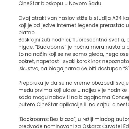
CineStar bioskopu u Novom Sadu.
Ovaj atraktivan naslov stiže iz studija A24
koji je od jezive internet legende prerastao u
platno.
Beskrajni žuti hodnici, fluorescentna svetla, 
nigde. “Backrooms” je noćna mora nastala onl
to na način koji se ne samo gleda, nego ose
pokret, napetost i svaki korak kroz nepoznat
iskustvo, na blagajnama će biti dostupan 
Preporuka je da se na vreme obezbedi svoje 
među prvima koji ulaze u najjezivije hodnike
sada mogu nabaviti na blagajnama Concept 
putem CineStar aplikacije ili na sajtu cinest
“Backrooms: Bez izlaza”, u režiji mladog au
predvode nominovani za Oskara: Čuvatel Edž