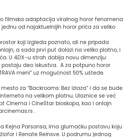
 kao filmska adaptacija viralnog horor fenomena
 jednu od najaktuelnijih horor priča za veliko
prostor koji izgleda poznato, ali ne pripada
ajn, a sada prvi put dolazi na veliko platno, i
ća. U 4DX-u strah dobija novu dimenziju:
o postaju deo iskustva. A za potpuno horor
“STRAVA meni” uz mogućnost 50% uštede.
mesto za “Backrooms: Bez izlaza” i da se bude
 interneta na velikom platnu. Ulaznice se već
Cinema i CineStar bioskopa, kao i onlajn
arcinemas.rs .
tora Kejna Parsonsa, ima glumačku postavu koju
iofor i Renate Reinsve. U podrumu jednog