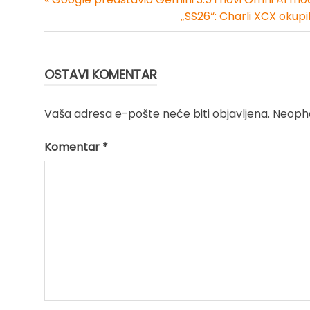
Kretanje
„SS26“: Charli XCX okup
članka
OSTAVI KOMENTAR
Vaša adresa e-pošte neće biti objavljena.
Neopho
Komentar
*