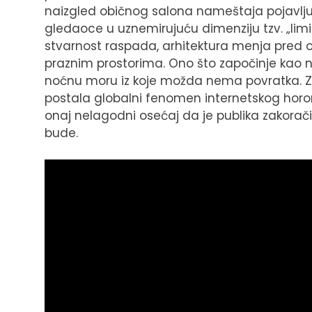
naizgled običnog salona nameštaja pojavlju
gledaoce u uznemirujuću dimenziju tzv. „lim
stvarnost raspada, arhitektura menja pred o
praznim prostorima. Ono što započinje kao n
noćnu moru iz koje možda nema povratka. Zas
postala globalni fenomen internetskog horora
onaj nelagodni osećaj da je publika zakora
bude.