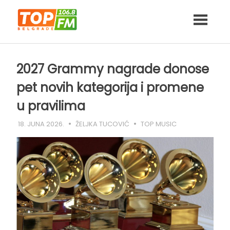
Skip
to
content
2027 Grammy nagrade donose
pet novih kategorija i promene
u pravilima
18. JUNA 2026.
ŽELJKA TUCOVIĆ
TOP MUSIC