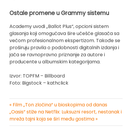
Ostale promene u Grammy sistemu
Academy uvodi „Ballot Plus“, opcioni sistem
glasanja koji omogućava šire učešće glasača sa
većom profesionalnom ekspertizom. Takođe se
proširuju pravila o podobnosti digitalnih izdanja i
jača se ravnopravno priznanje za autore i
producente u albumskim kategorijama.
Izvor: TOPFM – Billboard
Foto: Bigstock – kathclick
« Film „Ton zločina“ u bioskopima od danas
Kretanje
„Oasis“ stiže na Netflix: Luksuzni resort, nestanak i
mreža tajni koja se širi među gostima »
članka