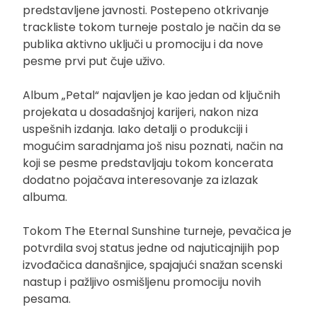
predstavljene javnosti. Postepeno otkrivanje
trackliste tokom turneje postalo je način da se
publika aktivno uključi u promociju i da nove
pesme prvi put čuje uživo.
Album „Petal“ najavljen je kao jedan od ključnih
projekata u dosadašnjoj karijeri, nakon niza
uspešnih izdanja. Iako detalji o produkciji i
mogućim saradnjama još nisu poznati, način na
koji se pesme predstavljaju tokom koncerata
dodatno pojačava interesovanje za izlazak
albuma.
Tokom The Eternal Sunshine turneje, pevačica je
potvrdila svoj status jedne od najuticajnijih pop
izvođačica današnjice, spajajući snažan scenski
nastup i pažljivo osmišljenu promociju novih
pesama.