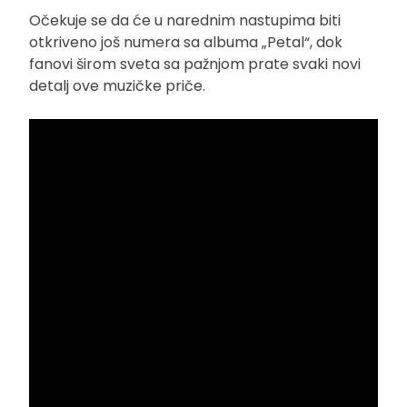
Očekuje se da će u narednim nastupima biti
otkriveno još numera sa albuma „Petal“, dok
fanovi širom sveta sa pažnjom prate svaki novi
detalj ove muzičke priče.