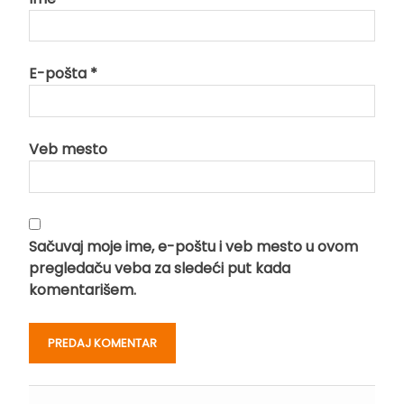
E-pošta
*
Veb mesto
Sačuvaj moje ime, e-poštu i veb mesto u ovom
pregledaču veba za sledeći put kada
komentarišem.