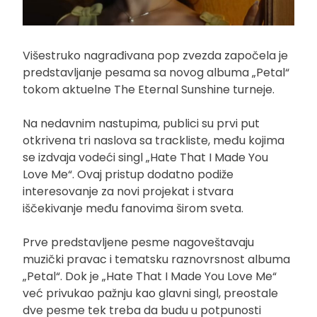
Višestruko nagrađivana pop zvezda započela je
predstavljanje pesama sa novog albuma „Petal“
tokom aktuelne The Eternal Sunshine turneje.
Na nedavnim nastupima, publici su prvi put
otkrivena tri naslova sa trackliste, među kojima
se izdvaja vodeći singl „Hate That I Made You
Love Me“. Ovaj pristup dodatno podiže
interesovanje za novi projekat i stvara
iščekivanje među fanovima širom sveta.
Prve predstavljene pesme nagoveštavaju
muzički pravac i tematsku raznovrsnost albuma
„Petal“. Dok je „Hate That I Made You Love Me“
već privukao pažnju kao glavni singl, preostale
dve pesme tek treba da budu u potpunosti