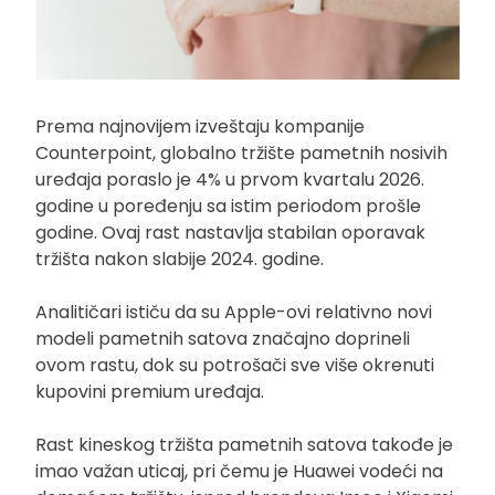
Prema najnovijem izveštaju kompanije
Counterpoint, globalno tržište pametnih nosivih
uređaja poraslo je 4% u prvom kvartalu 2026.
godine u poređenju sa istim periodom prošle
godine. Ovaj rast nastavlja stabilan oporavak
tržišta nakon slabije 2024. godine.
Analitičari ističu da su Apple-ovi relativno novi
modeli pametnih satova značajno doprineli
ovom rastu, dok su potrošači sve više okrenuti
kupovini premium uređaja.
Rast kineskog tržišta pametnih satova takođe je
imao važan uticaj, pri čemu je Huawei vodeći na