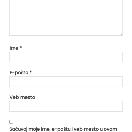
Ime
*
E-pošta
*
Veb mesto
Sačuvaj moje ime, e-poštu i veb mesto u ovom