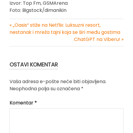
Izvor: Top Fm, GSMArena
Foto: Bigstock/dimanikin
« „Oasis“ stiže na Netflix: Luksuzni resort,
Kretanje
nestanak i mreža tajni koja se širi među gostima
ChatGPT na Viberu! »
članka
OSTAVI KOMENTAR
Vaša adresa e-pošte neće biti objavljena.
Neophodna polja su označena
*
Komentar
*