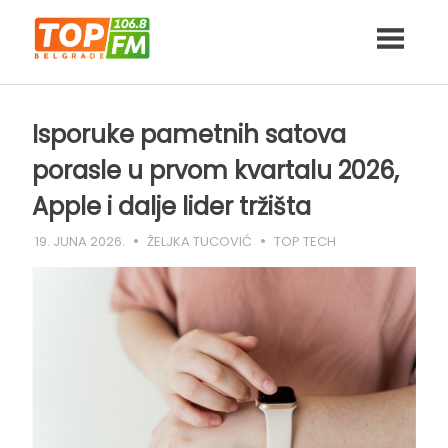
Skip
to
content
Isporuke pametnih satova
porasle u prvom kvartalu 2026,
Apple i dalje lider tržišta
19. JUNA 2026.
ŽELJKA TUCOVIĆ
TOP TECH