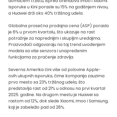
domaćem tržištu, ispred brendova Imoo i Xiaomi.
Isporuke u Kini porasle su 15% na godišnjem nivou,
a Huawei drži oko 40% tržišnog udela.
Globalna prosečna prodajna cena (ASP) porasla
je 6% u prvom kvartalu, što ukazuje na rast
potražnje za naprednijim i skupljim uređajima.
Proizvođači odgovaraju na taj trend uvođenjem
modela sa više senzora i unapređenim
funkcijama za praćenje zdravlja.
Severna Amerika čini više od polovine Apple-
ovih ukupnih isporuka, čime kompanija zauzima
prvo mesto sa 23% tržišnog udela, što
predstavlja rast od 21% u odnosu na prvi kvartal
2025. godine. Na drugom mestu je Huawei sa
rastom od 12%, dok slede Xiaomi, Imoo i Samsung,
koji je zabeležio pad od 28%.