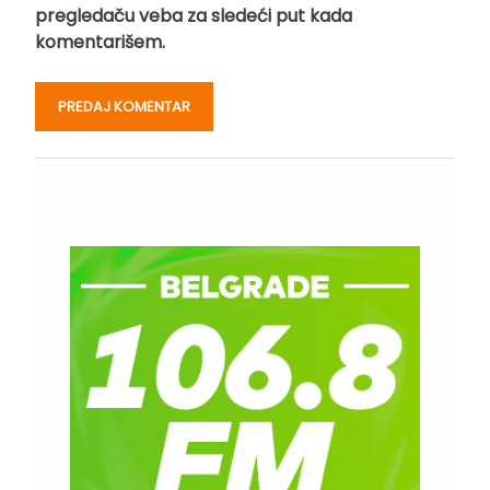
pregledaču veba za sledeći put kada
komentarišem.