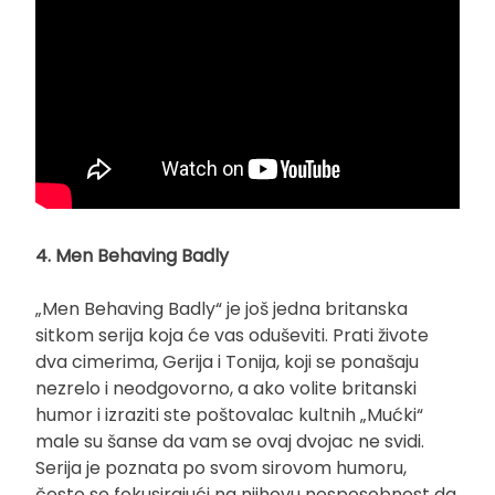
4. Men Behaving Badly
„Men Behaving Badly“ je još jedna britanska
sitkom serija koja će vas oduševiti. Prati živote
dva cimerima, Gerija i Tonija, koji se ponašaju
nezrelo i neodgovorno, a ako volite britanski
humor i izraziti ste poštovalac kultnih „Mućki“
male su šanse da vam se ovaj dvojac ne svidi.
Serija je poznata po svom sirovom humoru,
često se fokusirajući na njihovu nesposobnost da