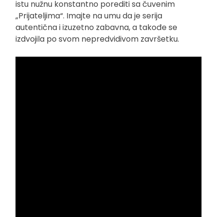
istu nužnu konstantno porediti sa čuvenim
„Prijateljima“. Imajte na umu da je serija
autentična i izuzetno zabavna, a takođe se
izdvojila po svom nepredvidivom završetku.