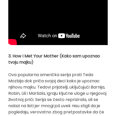
3. How I Met Your Mother (Kako sam upoznao
tvoju majku)
Ova popularna američka serija prati Teda
Mozbija dok priča svojoj deci kako je upoznao
njihovu majku. Tedovi prijatelji, uključujući Barnija,
Robin, Lili i Maršala, igraju ključne uloge u njegovoj
životnoj priči. Serija se često reprizirala, ali se
nalazi na listi jer mnogi još uvek nisu stigli da je
pogledaju, verovatno zbog pretpostavke da će