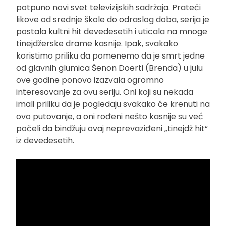
potpuno novi svet televizijskih sadržaja. Prateći
likove od srednje škole do odraslog doba, serija je
postala kultni hit devedesetih i uticala na mnoge
tinejdžerske drame kasnije. Ipak, svakako
koristimo priliku da pomenemo da je smrt jedne
od glavnih glumica Šenon Doerti (Brenda) u julu
ove godine ponovo izazvala ogromno
interesovanje za ovu seriju. Oni koji su nekada
imali priliku da je pogledaju svakako će krenuti na
ovo putovanje, a oni rođeni nešto kasnije su već
počeli da bindžuju ovaj neprevaziđeni „tinejdž hit“
iz devedesetih.