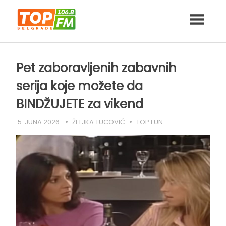
Skip
to
content
Pet zaboravljenih zabavnih
serija koje možete da
BINDŽUJETE za vikend
5. JUNA 2026.
ŽELJKA TUCOVIĆ
TOP FUN