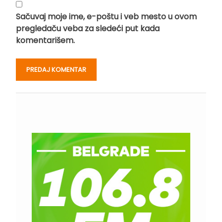
Sačuvaj moje ime, e-poštu i veb mesto u ovom
pregledaču veba za sledeći put kada
komentarišem.