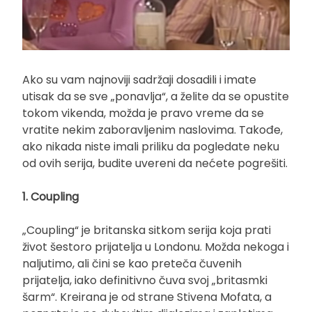
Ako su vam najnoviji sadržaji dosadili i imate
utisak da se sve „ponavlja“, a želite da se opustite
tokom vikenda, možda je pravo vreme da se
vratite nekim zaboravljenim naslovima. Takođe,
ako nikada niste imali priliku da pogledate neku
od ovih serija, budite uvereni da nećete pogrešiti.
1. Coupling
„Coupling“ je britanska sitkom serija koja prati
život šestoro prijatelja u Londonu. Možda nekoga i
naljutimo, ali čini se kao preteča čuvenih
prijatelja, iako definitivno čuva svoj „britasmki
šarm“. Kreirana je od strane Stivena Mofata, a