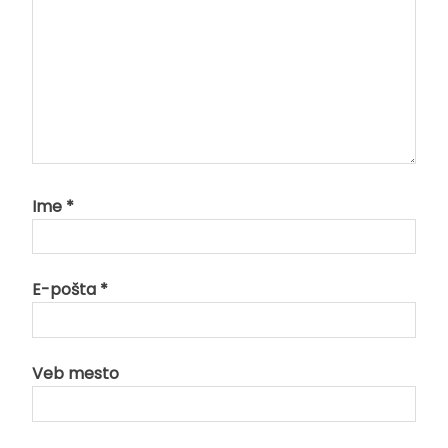
Ime
*
E-pošta
*
Veb mesto