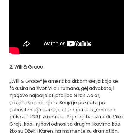
2. Will & Grace
„Will & Grace“ je američka sitkom serija koja se
fokusira na život Vila Trumana, gej advokata, i
njegove najbolje prijateljice Grejs Adler,
dizajnerke enterijera. Serija je poznata po
duhovitim dijalozima, i u tom periodu „smelom
prikazu“ LGBT zajednice. Prijateljstvo između Vila i
Grejs, kao i njihovi odnosi sa drugim likovima kao
što su Džek i Karen, na momente su dramatični,