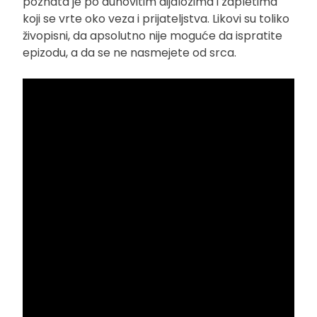
poznata je po duhovitim dijalozima i zapletima
koji se vrte oko veza i prijateljstva. Likovi su toliko
živopisni, da apsolutno nije moguće da ispratite
epizodu, a da se ne nasmejete od srca.