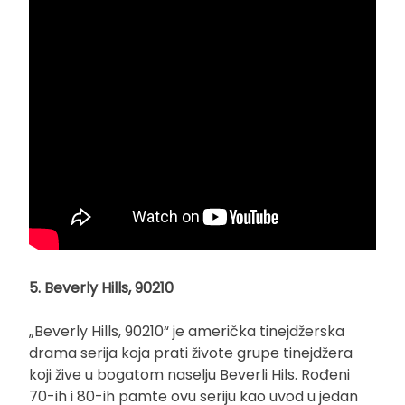
5. Beverly Hills, 90210
„Beverly Hills, 90210“ je američka tinejdžerska
drama serija koja prati živote grupe tinejdžera
koji žive u bogatom naselju Beverli Hils. Rođeni
70-ih i 80-ih pamte ovu seriju kao uvod u jedan