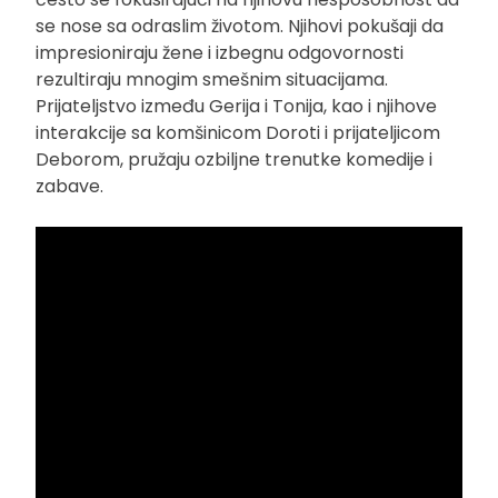
se nose sa odraslim životom. Njihovi pokušaji da
impresioniraju žene i izbegnu odgovornosti
rezultiraju mnogim smešnim situacijama.
Prijateljstvo između Gerija i Tonija, kao i njihove
interakcije sa komšinicom Doroti i prijateljicom
Deborom, pružaju ozbiljne trenutke komedije i
zabave.