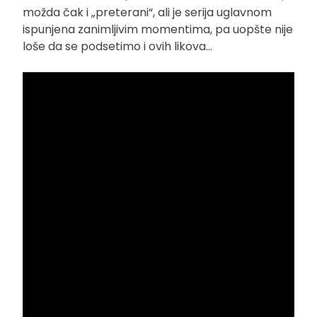
možda čak i „preterani“, ali je serija uglavnom
ispunjena zanimljivim momentima, pa uopšte nije
loše da se podsetimo i ovih likova…