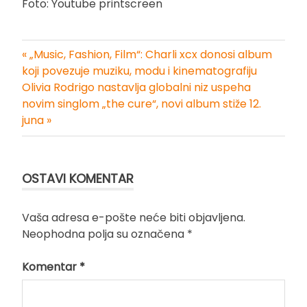
Foto: Youtube printscreen
« „Music, Fashion, Film“: Charli xcx donosi album
Kretanje
koji povezuje muziku, modu i kinematografiju
Olivia Rodrigo nastavlja globalni niz uspeha
članka
novim singlom „the cure“, novi album stiže 12.
juna »
OSTAVI KOMENTAR
Vaša adresa e-pošte neće biti objavljena.
Neophodna polja su označena
*
Komentar
*