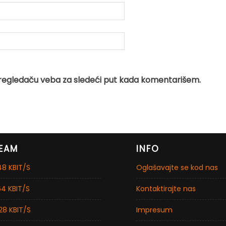
regledaču veba za sledeći put kada komentarišem.
EAM
INFO
8 KBIT/S
Oglašavajte se kod nas
4 KBIT/S
Kontaktirajte nas
28 KBIT/S
Impresum