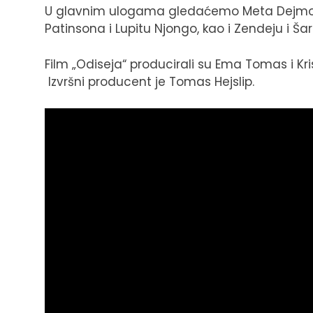
U glavnim ulogama gledaćemo Meta Dejmon
Patinsona i Lupitu Njongo, kao i Zendeju i Šarl
Film „Odiseja“ producirali su Ema Tomas i Kr
Izvršni producent je Tomas Hejslip.