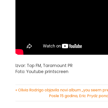
Izvor: Top FM, Taramount PR
Foto: Youtube printscreen
« Olivia Rodrigo objavila novi album „you seem pret
Kretanje
Posle 15 godina, Eric Prydz po
članka