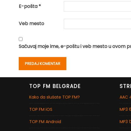
E-pošta
*
Veb mesto
Sačuvaj moje ime, e-poštu i veb mesto u ovom p
TOP FM BELGRADE
STR
Kako da slušate TOP FM?
AAC 4
TOP FM iOS
MP3 6
TOP FM Android
MP3 1