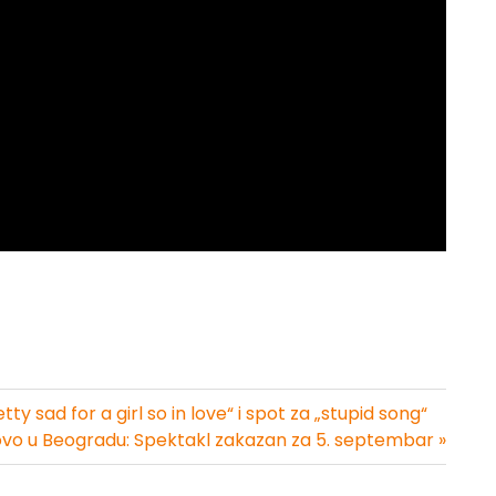
ty sad for a girl so in love“ i spot za „stupid song“
novo u Beogradu: Spektakl zakazan za 5. septembar »