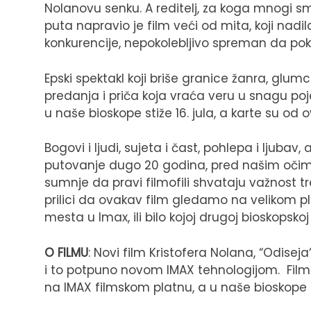
Nolanovu senku. A reditelj, za koga mnogi s
puta napravio je film veći od mita, koji nadila
konkurencije, nepokolebljivo spreman da poko
Epski spektakl koji briše granice žanra, glumc
predanja i priča koja vraća veru u snagu poj
u naše bioskope stiže 16. jula, a karte su od 
Bogovi i ljudi, sujeta i čast, pohlepa i ljubav
putovanje dugo 20 godina, pred našim oči
sumnje da pravi filmofili shvataju važnost 
prilici da ovakav film gledamo na velikom pl
mesta u Imax, ili bilo kojoj drugoj bioskopskoj
O FILMU
: Novi film Kristofera Nolana, “Odiseja
i to potpuno novom IMAX tehnologijom. Film 
na IMAX filmskom platnu, a u naše bioskope st