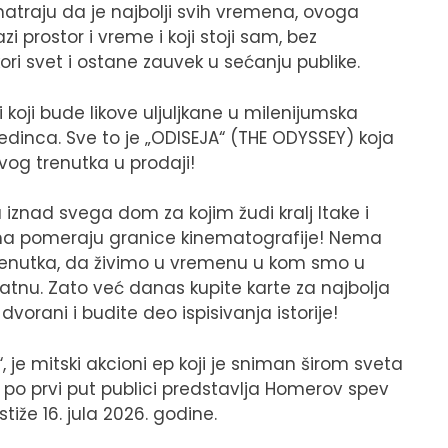
matraju da je najbolji svih vremena, ovoga
zi prostor i vreme i koji stoji sam, bez
ri svet i ostane zauvek u sećanju publike.
i koji bude likove uljuljkane u milenijumska
edinca. Sve to je „ODISEJA“ (THE ODYSSEY) koja
ovog trenutka u prodaji!
, a iznad svega dom za kojim žudi kralj Itake i
ma pomeraju granice kinematografije! Nema
trenutka, da živimo u vremenu u kom smo u
atnu. Zato već danas kupite karte za najbolja
 dvorani i budite deo ispisivanja istorije!
“, je mitski akcioni ep koji je sniman širom sveta
po prvi put publici predstavlja Homerov spev
iže 16. jula 2026. godine.