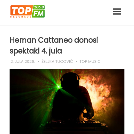
Skip
to
content
Hernan Cattaneo donosi
spektakl 4. jula
2. JULA 2026.
ŽELJKA TUCOVIĆ
TOP MUSIC