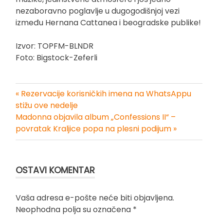
nezaboravno poglavlje u dugogodišnjoj vezi
između Hernana Cattanea i beogradske publike!
Izvor: TOPFM-BLNDR
Foto: Bigstock-Zeferli
« Rezervacije korisničkih imena na WhatsAppu
Kretanje
stižu ove nedelje
Madonna objavila album „Confessions II“ –
članka
povratak Kraljice popa na plesni podijum »
OSTAVI KOMENTAR
Vaša adresa e-pošte neće biti objavljena.
Neophodna polja su označena
*