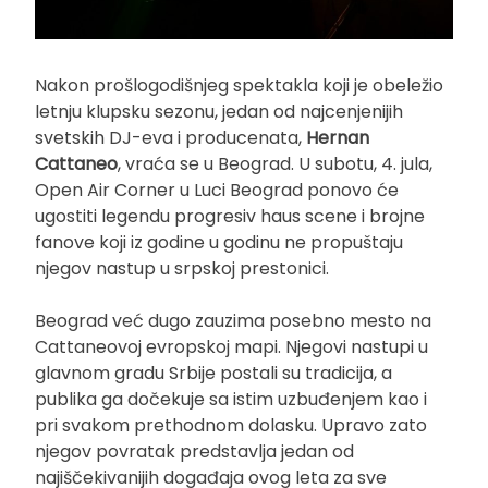
Nakon prošlogodišnjeg spektakla koji je obeležio
letnju klupsku sezonu, jedan od najcenjenijih
svetskih DJ-eva i producenata,
Hernan
Cattaneo
, vraća se u Beograd. U subotu, 4. jula,
Open Air Corner u Luci Beograd ponovo će
ugostiti legendu progresiv haus scene i brojne
fanove koji iz godine u godinu ne propuštaju
njegov nastup u srpskoj prestonici.
Beograd već dugo zauzima posebno mesto na
Cattaneovoj evropskoj mapi. Njegovi nastupi u
glavnom gradu Srbije postali su tradicija, a
publika ga dočekuje sa istim uzbuđenjem kao i
pri svakom prethodnom dolasku. Upravo zato
njegov povratak predstavlja jedan od
najiščekivanijih događaja ovog leta za sve