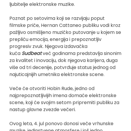
ljubitelje elektronske muzike.
Poznat po setovima koji se razvijaju poput
filmske priče, Hernan Cattaneo publiku vodi kroz
pažljivo osmišljeno muzičko putovanje u kojem se
prepliću emocija, energija i prepoznatljiv
progresiv zvuk. Njegova izdavačka
kuća
Sudbeat
već godinama predstavlja sinonim
za kvalitet i inovaciju, dok njegova karijera, duga
više od tri decenije, potvrđuje status jednog od
najuticajnijih umetnika elektronske scene.
Veče će otvoriti Hobin Rude, jedno od
najprepoznatljivijih imena domaće elektronske
scene, koji će svojim setom pripremiti publiku za
nastup glavne zvezde večeri.
Ovog leta, 4. jul ponovo donosi veče vrhunske
muzike, jedinstvene atmosfere i još jedno